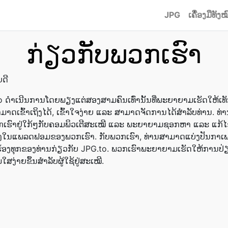
JPG
ເຄື່ອງມືທັງໝ
ກ່ຽວກັບພວກເຮົາ
ດີ
o ດຳເນີນການໂດຍພຽງແຕ່ສອງສາມຄົນເທົ່ານັ້ນທີ່ພະຍາຍາມເຮັດໃຫ້ເທ
ມາດເຂົ້າເຖິງໄດ້, ເຂົ້າໃຈງ່າຍ ແລະ ສາມາດຈັດການໄດ້ສຳລັບທ່ານ. ທ່
ກເຮົາຢູ່ໃກ້ໆກັບຄອມພິວເຕີສະເໝີ ແລະ ພະຍາຍາມຊອກຫາ ແລະ ແກ້ໄຂ
ອງໃນແພລດຟອມຂອງພວກເຮົາ. ກັບພວກເຮົາ, ທ່ານສາມາດແບ່ງປັນກາເຟ
ຳຮ້ອງທຸກຂອງທ່ານກ່ຽວກັບ JPG.to. ພວກເຮົາພະຍາຍາມເຮັດໃຫ້ການປ
ມໃສງ່າຍຂຶ້ນສຳລັບຜູ້ໃຊ້ຢູ່ສະເໝີ.