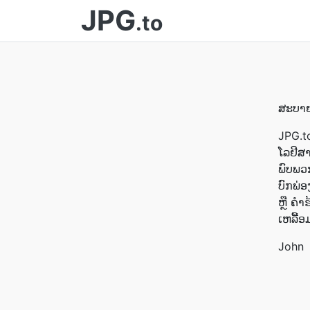
JPG
.to
ສະບາຍ
JPG.t
ໂລຢີສາ
ພົບພວ
ບົກພ່
ຫຼື ຄ
ເຫລື້ອ
John