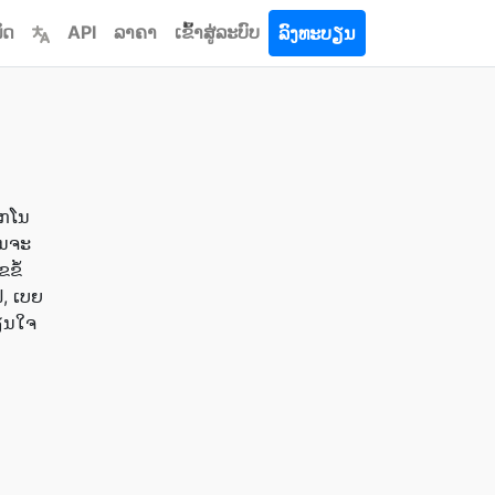
ົດ
API
ລາຄາ
ເຂົ້າ​ສູ່​ລະ​ບົບ
ລົງທະບຽນ
ັກໂນ
ານຈະ
ຂໍ້
, ເບຍ
່ຽນໃຈ