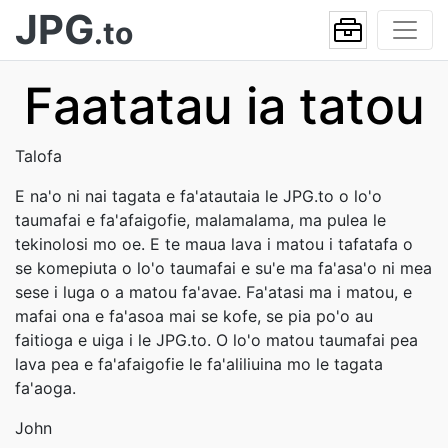
JPG
.to
Faatatau ia tatou
Talofa
E na'o ni nai tagata e fa'atautaia le JPG.to o lo'o
taumafai e fa'afaigofie, malamalama, ma pulea le
tekinolosi mo oe. E te maua lava i matou i tafatafa o
se komepiuta o lo'o taumafai e su'e ma fa'asa'o ni mea
sese i luga o a matou fa'avae. Fa'atasi ma i matou, e
mafai ona e fa'asoa mai se kofe, se pia po'o au
faitioga e uiga i le JPG.to. O lo'o matou taumafai pea
lava pea e fa'afaigofie le fa'aliliuina mo le tagata
fa'aoga.
John