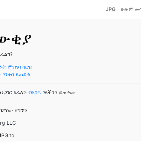
JPG
ሁሉም መ
ውቂያ
 ፈልግ?
ኝነት ምዝገባ ሰርዝ
 ገንዘብ ይጠይቁ
ማነጋገር ከፈለጉ
የድጋፍ
ገጻችንን ይጠቀሙ
በፖስታ ያግኙን
rg
LLC
 JPG.to