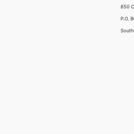
850 C
P.O. 
South