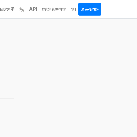
ሳሪያዎች
API
የዋጋ አወጣጥ
ግባ
ይመዝገቡ