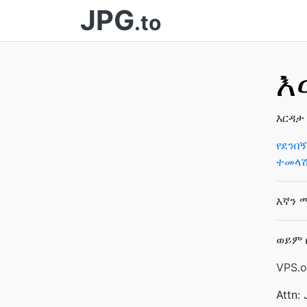
JPG
.to
እ
እርዳታ
የደንበ
ተመላሽ
እኛን 
ወይም 
VPS.o
Attn: