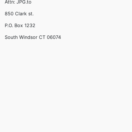
Attn: JPG.to
850 Clark st.
P.O. Box 1232
South Windsor CT 06074