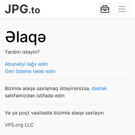
JPG
.to
Əlaqə
Yardım istəyin?
Abunəliyi ləğv edin
Geri ödəmə tələb edin
Bizimlə əlaqə saxlamaq istəyirsinizsə,
dəstək
səhifəmizdən istifadə edin
Və ya poçt vasitəsilə bizimlə əlaqə saxlayın
VPS.org
LLC