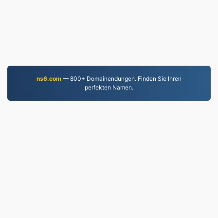
ns6.com
— 800+ Domainendungen. Finden Sie Ihren
perfekten Namen.
JPG.to
Seit 2019 konvertierte Dateien
Datenschutzrichtlinie
|
Nutzungsbedingungen
|
Über
uns
|
Kontaktieren Sie uns
|
API
|
Proben
|
App
installieren
© 2026 JPG.to
|
VPS.org
LLC | Hergestellt von
nadermx