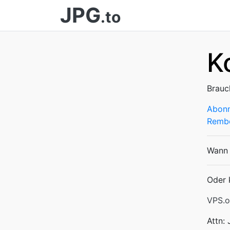
JPG
.to
K
Brauc
Abon
Rembo
Wann 
Oder 
VPS.o
Attn: