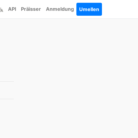
API
Präisser
Anmeldung
Umellen