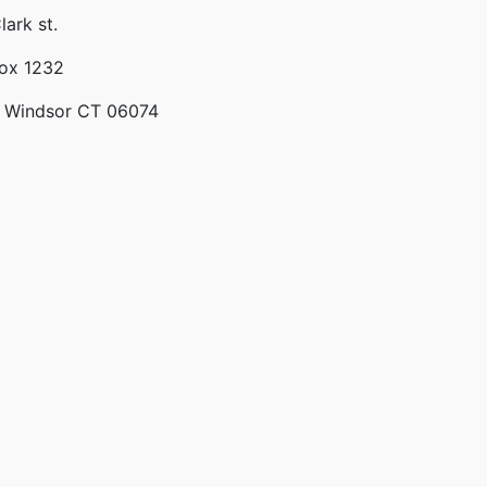
lark st.
Box 1232
 Windsor CT 06074