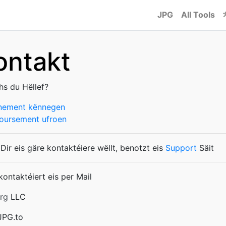
JPG
All Tools
ontakt
hs du Hëllef?
nement kënnegen
ursement ufroen
Dir eis gäre kontaktéiere wëllt, benotzt eis
Support
Säit
kontaktéiert eis per Mail
rg
LLC
 JPG.to