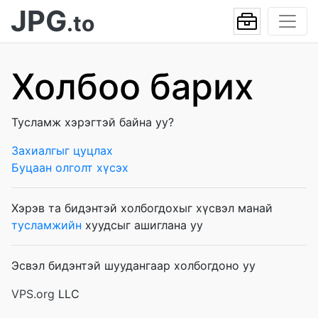
JPG
.to
Холбоо барих
Тусламж хэрэгтэй байна уу?
Захиалгыг цуцлах
Буцаан олголт хүсэх
Хэрэв та бидэнтэй холбогдохыг хүсвэл манай
тусламжийн
хуудсыг ашиглана уу
Эсвэл бидэнтэй шуудангаар холбогдоно уу
VPS.org
LLC