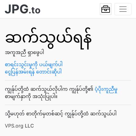
JPG
.to
ဆက်သွယ်ရန်
အကူအညီ ရှာဖွေပါ
စာရင်းသွင်းမှုကို ပယ်ဖျက်ပါ
ငွေပြန်အမ်းရန် တောင်းဆိုပါ
ကျွန်ုပ်တို့ထံ ဆက်သွယ်လိုပါက ကျွန်ုပ်တို့၏
ပံ့ပိုးကူညီမှု
စာမျက်နှာကို အသုံးပြုပါ။
သို့မဟုတ် စာတိုက်မှတစ်ဆင့် ကျွန်ုပ်တို့ထံ ဆက်သွယ်ပါ
VPS.org
LLC