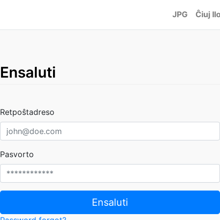
JPG
Ĉiuj Ilo
Ensaluti
Retpoŝtadreso
Pasvorto
Ensaluti