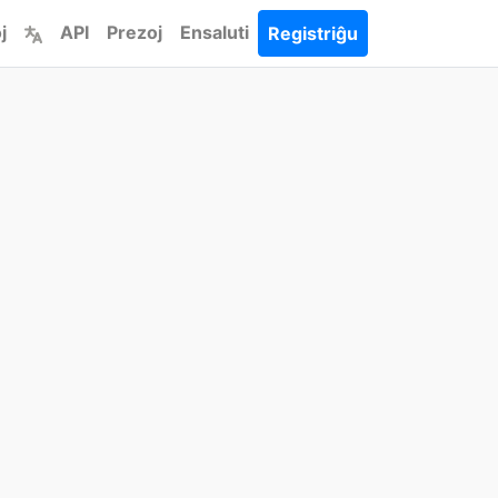
j
API
Prezoj
Ensaluti
Registriĝu