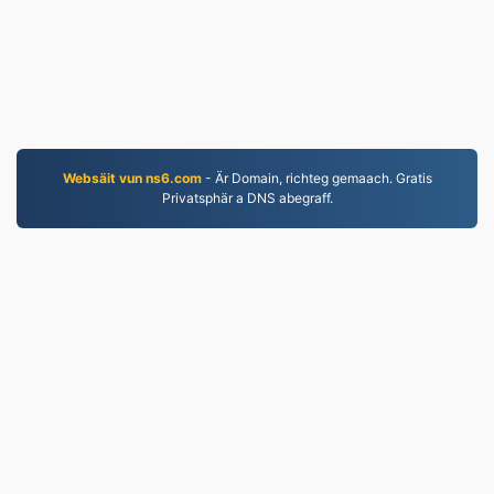
Websäit vun ns6.com
- Är Domain, richteg gemaach. Gratis
Privatsphär a DNS abegraff.
JPG.to
Dateien déi zënter 2019 konvertéiert goufen
Dateschutzbestimmungen
|
Benotzungsbedingunge
|
Iwwer eis
|
Kontaktéiert eis
|
API
|
Samples
|
Installéieren
© 2026 JPG.to
|
VPS.org
LLC | Gemaach vun
nadermx