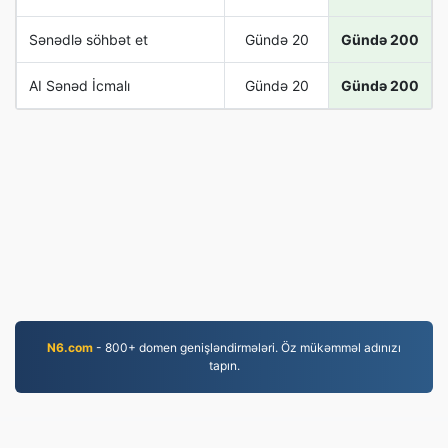
Sənədlə söhbət et
Gündə 20
Gündə 200
AI Sənəd İcmalı
Gündə 20
Gündə 200
N6.com
- 800+ domen genişləndirmələri. Öz mükəmməl adınızı
tapın.