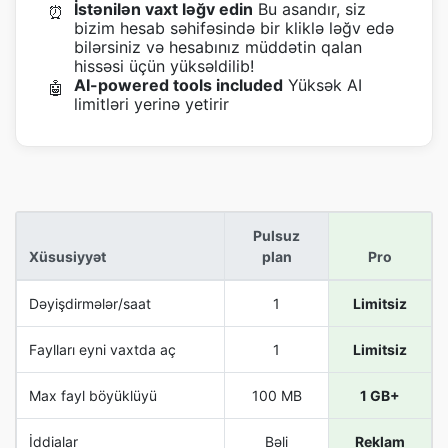
İstənilən vaxt ləğv edin
Bu asandır, siz
⏰
bizim hesab səhifəsində bir kliklə ləğv edə
bilərsiniz və hesabınız müddətin qalan
hissəsi üçün yüksəldilib!
AI-powered tools included
Yüksək AI
🤖
limitləri yerinə yetirir
Pulsuz
Xüsusiyyət
plan
Pro
Dəyişdirmələr/saat
1
Limitsiz
Faylları eyni vaxtda aç
1
Limitsiz
Max fayl böyüklüyü
100 MB
1 GB+
İddialar
Bəli
Reklam