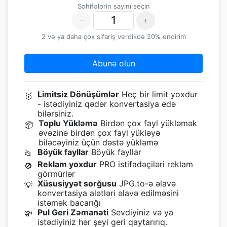
Səhifələrin sayını seçin
-
+
2 və ya daha çox sifariş verdikdə 20% endirim
Abunə olun
Limitsiz Dönüşümlər
Heç bir limit yoxdur
🥇
- istədiyiniz qədər konvertasiya edə
bilərsiniz.
Toplu Yükləmə
Birdən çox fayl yükləmək
📦
əvəzinə birdən çox fayl yükləyə
biləcəyiniz üçün dəstə yükləmə
Böyük fayllar
Böyük fayllar
📂
Reklam yoxdur
PRO istifadəçiləri reklam
🚫
görmürlər
Xüsusiyyət sorğusu
JPG.to-ə əlavə
💡
konvertasiya alətləri əlavə edilməsini
istəmək bacarığı
Pul Geri Zəmanəti
Sevdiyiniz və ya
💸
istədiyiniz hər şeyi geri qaytarırıq.