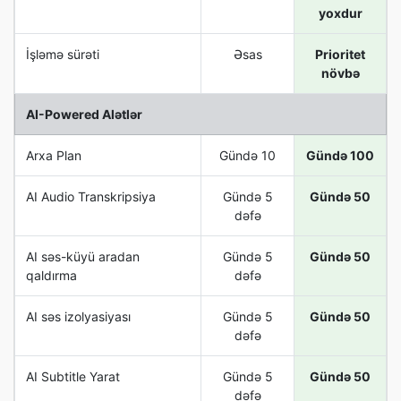
yoxdur
İşləmə sürəti
Əsas
Prioritet
növbə
AI-Powered Alətlər
Arxa Plan
Gündə 10
Gündə 100
AI Audio Transkripsiya
Gündə 5
Gündə 50
dəfə
AI səs-küyü aradan
Gündə 5
Gündə 50
qaldırma
dəfə
AI səs izolyasiyası
Gündə 5
Gündə 50
dəfə
AI Subtitle Yarat
Gündə 5
Gündə 50
dəfə