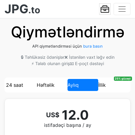
JPG
.to
Qiymətləndirmə
API qiymətləndirməsi üçün
bura basın
🔒 Təhlükəsiz ödənişlər
❌ İstənilən vaxt ləğv edin
⚡ Tələb olunan giriş
📧 E-poçt dəstəyi
25% güzəşt
24 saat
Həftəlik
Aylıq
İllik
12.0
US$
istifadəçi başına / ay