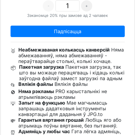
-
+
Зэканомце 20% пры замове ад 2 чалавек
Падпісацца
Неабмежаваная колькасць канверсій
Няма
🥇
абмежаванняў, няма абмежаванняў -
пераўтварайце столькі, колькі хочаце.
Пакетная загрузка
Пакетная загрузка, так
📦
што вы можаце перацягваць і кідаць колькі
заўгодна файлаў замест загрузкі па адным
Вялікія файлы
Вялікія файлы
📂
Няма рэкламы
PRO карыстальнікі не
🚫
атрымліваюць рэкламы
Запыт на функцыю
Мае магчымасць
💡
запрашаць дадатковыя інструменты
канвэртацыі для даданьня ў JPG.to
Гарантыя вяртання грошай
Любіць яго або
💸
атрымаць поўны вяртанне, без пытанняў.
Адмяніць у любы час
Гэта лёгка адмяніць,
⏰