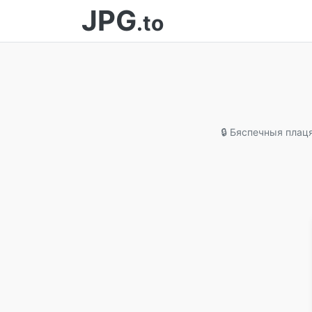
JPG
.to
🔒 Бяспечныя пла