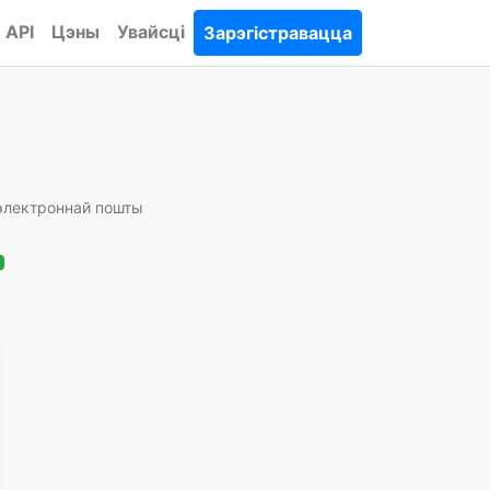
API
Цэны
Увайсці
Зарэгістравацца
электроннай пошты