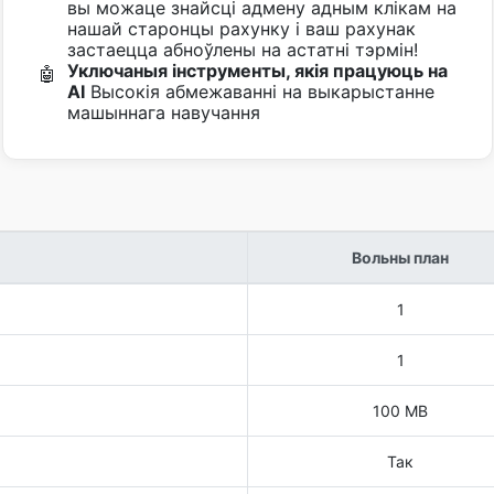
вы можаце знайсці адмену адным клікам на
нашай старонцы рахунку і ваш рахунак
застаецца абноўлены на астатні тэрмін!
Уключаныя інструменты, якія працуюць на
🤖
AI
Высокія абмежаванні на выкарыстанне
машыннага навучання
Вольны план
1
1
100 MB
Так