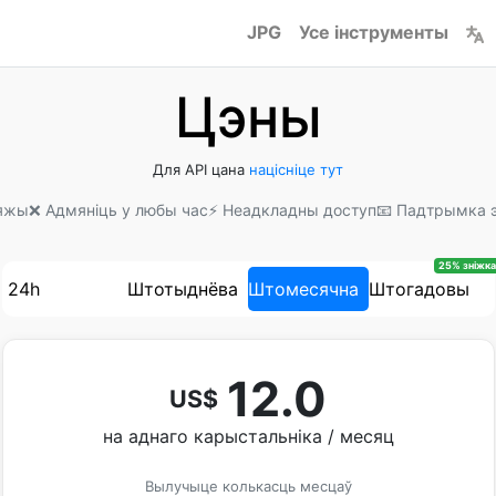
JPG
Усе інструменты
Цэны
Для API цана
націсніце тут
цяжы
❌ Адмяніць у любы час
⚡ Неадкладны доступ
📧 Падтрымка 
25% зніжка
24h
Штотыднёва
Штомесячна
Штогадовы
12.0
US$
на аднаго карыстальніка / месяц
Вылучыце колькасць месцаў