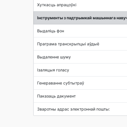
Хуткасць апрацоўкі
Інструменты з падтрымкай машыннага наву
Выдаліць фон
Праграма транскрыпцыі аўдыё
Выдаленне шуму
Ізаляцыя голасу
Генераванне субтытраў
Паказаць дакумент
Зваротны адрас электроннай пошты: