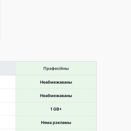
Прафесійны
Неабмежаваны
Неабмежаваны
1 GB+
Няма рэкламы