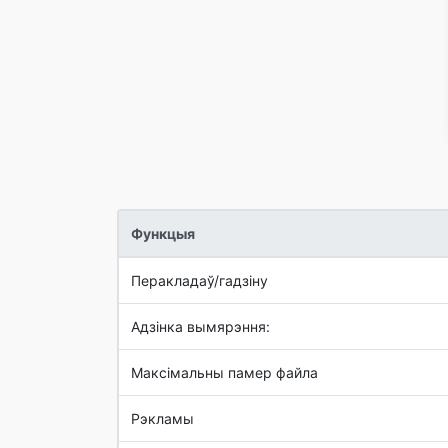
Функцыя
Перакладаў/гадзіну
Адзінка вымярэння:
Максімальны памер файла
Рэкламы