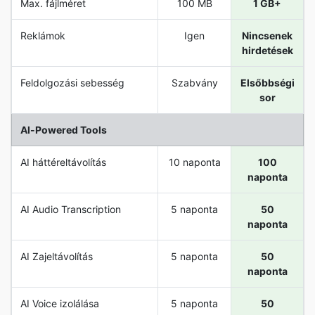
Max. fájlméret
100 MB
1 GB+
Reklámok
Igen
Nincsenek
hirdetések
Feldolgozási sebesség
Szabvány
Elsőbbségi
sor
Al-Powered Tools
AI háttéreltávolítás
10 naponta
100
naponta
AI Audio Transcription
5 naponta
50
naponta
AI Zajeltávolítás
5 naponta
50
naponta
AI Voice izolálása
5 naponta
50