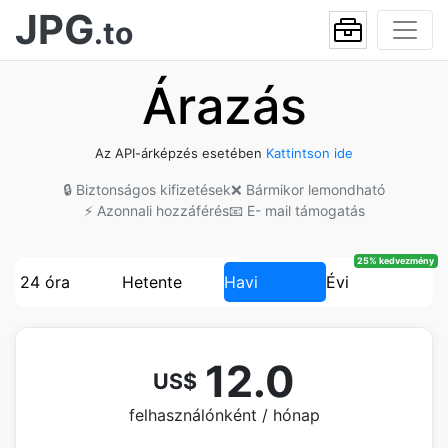
JPG
.to
Árazás
Az API-árképzés esetében
Kattintson ide
🔒 Biztonságos kifizetések
❌ Bármikor lemondható
⚡ Azonnali hozzáférés
📧 E- mail támogatás
25% kedvezmény
24 óra
Hetente
Havi
Évi
12.0
US$
felhasználónként / hónap