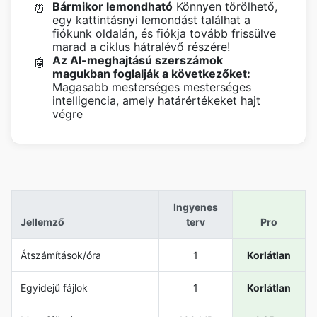
Bármikor lemondható
Könnyen törölhető,
⏰
egy kattintásnyi lemondást találhat a
fiókunk oldalán, és fiókja tovább frissülve
marad a ciklus hátralévő részére!
Az AI-meghajtású szerszámok
🤖
magukban foglalják a következőket:
Magasabb mesterséges mesterséges
intelligencia, amely határértékeket hajt
végre
Ingyenes
Jellemző
terv
Pro
Átszámítások/óra
1
Korlátlan
Egyidejű fájlok
1
Korlátlan