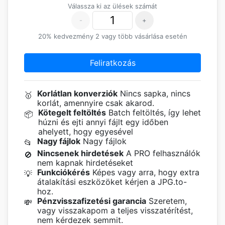
Válassza ki az ülések számát
-
+
20% kedvezmény 2 vagy több vásárlása esetén
Feliratkozás
Korlátlan konverziók
Nincs sapka, nincs
🥇
korlát, amennyire csak akarod.
Kötegelt feltöltés
Batch feltöltés, így lehet
📦
húzni és ejti annyi fájlt egy időben
ahelyett, hogy egyesével
Nagy fájlok
Nagy fájlok
📂
Nincsenek hirdetések
A PRO felhasználók
🚫
nem kapnak hirdetéseket
Funkciókérés
Képes vagy arra, hogy extra
💡
átalakítási eszközöket kérjen a JPG.to-
hoz.
Pénzvisszafizetési garancia
Szeretem,
💸
vagy visszakapom a teljes visszatérítést,
nem kérdezek semmit.