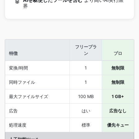
AIを駆使したツールを含む
より高いAI実行限
🤖
界
フリープラ
特徴
ン
プロ
変換/時間
1
無制限
同時ファイル
1
無制限
最大ファイルサイズ
100 MB
1 GB+
広告
はい
広告なし
処理速度
標準
優先キュー