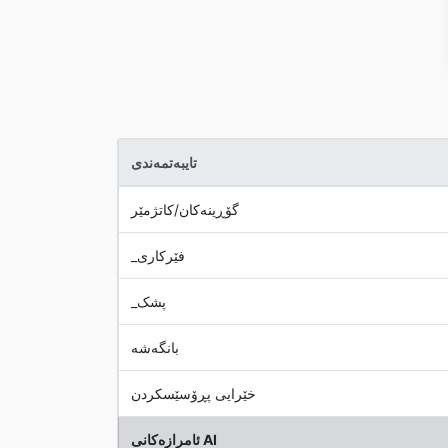
تایبەتمەندی
گۆڕینەکان/کاتژمێر
_فێرکاری
_پشک
بانگەشە
خێرایی پڕۆسێسکردن
ئامرازەکانی AI