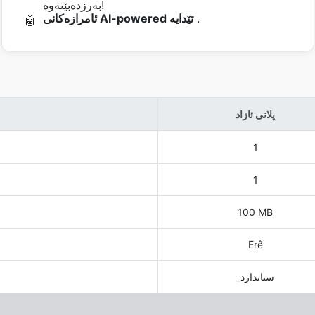
بەرزدەبێتەوە!
.
ئامرازەکانی AI-powered تێدایە
🤖
پلانی ئازاد
1
1
100 MB
Erê
_ستاندارد