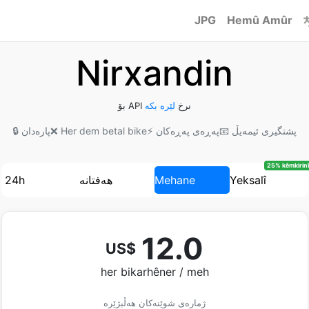
JPG
Hemû Amûr
Nirxandin
بۆ API نرخ
لێرە بکه
📧 پشتگیری ئیمەیڵ
⚡ پەڕەی پەڕەکان
❌ Her dem betal bike
🔒 پارەدان
25% kêmkirinî
Yeksalî
Mehane
هەفتانە
24h
12.0
US$
her bikarhêner / meh
ژمارەی شوێنەکان هەڵبژێرە