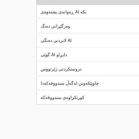
ڕەوانەی پشتەوەی AI بکە
وەرگێڕانی دەنگ
لابردنی دەنگی AI
گوێی AI دابڕاو
دروستکردنی ژێرنووس
چاوپێکەوتن لەگەڵ سندووقەکەدا
کورتکراوەی سندووقەکە