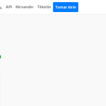
API
Nirxandin
Têketin
Tomar kirin