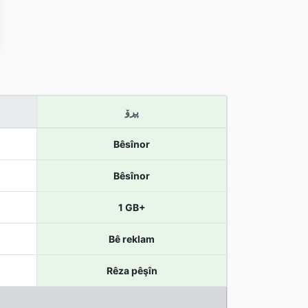
پڕۆ
Bêsînor
Bêsînor
1 GB+
Bê reklam
Rêza pêşîn