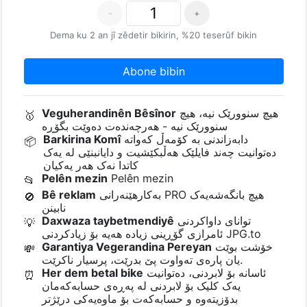
-
+
Dema ku 2 an jî zêdetir bikirin, %20 teserûf bikin
Abone bibin
هیچ سنوورێک نیە، هیچ
Veguherandinên Bêsînor
🥇
سنوورێک نیە - هەرچەندەت دەوێت بگۆڕە
دابەزاندنی بە کۆمەڵ کەواتە
Barkirina Komî
📦
دەتوانیت چەند فایلێک هەڵبکێشیت و دایانبنێی لە یەک
کاتدا نەک هەر یەکیان
Pelên mezin
Pelên mezin
📂
بەکارهێنەرانی PRO هیچ بانگەشەیەک
Bê reklam
🚫
نابینن
توانای داواکردنی
Daxwaza taybetmendiyê
💡
ئامرازی گۆڕینی زیادە هەیە بۆ زیادکردنی JPG.to
خۆشت بوێت
Garantiya Vegerandina Pereyan
💸
یان پارەی تەواوت پێ بدرێت، پرسیار ناکرێت.
ئاسانە بۆ لابردنی، دەتوانیت
Her dem betal bike
⏰
یەک کلیک بۆ لابردنی لە پەڕەی حسابەکەمان
بدۆزیتەوە و حسابەکەت بۆ ماوەیەکی درێژتر