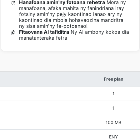
Hanafoana amin'ny fotoana rehetra
Mora ny
⏰
manafoana, afaka mahita ny fanindriana iray
fotsiny amin'ny pejy kaontinao ianao ary ny
kaontinao dia mbola hohavaozina mandritra
ny sisa amin'ny fe-potoanao!
Fitaovana AI tafiditra
Ny AI ambony kokoa dia
🤖
manatanteraka fetra
Free plan
1
1
100 MB
ENY