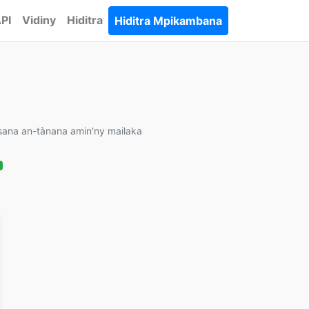
PI
Vidiny
Hiditra
Hiditra Mpikambana
sana an-tànana amin'ny mailaka