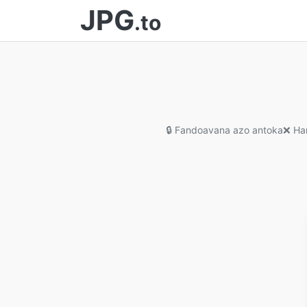
JPG
.to
🔒 Fandoavana azo antoka
❌ Han