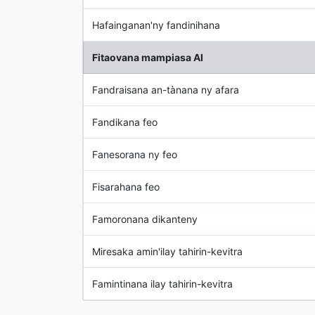
Hafainganan'ny fandinihana
Fitaovana mampiasa AI
Fandraisana an-tànana ny afara
Fandikana feo
Fanesorana ny feo
Fisarahana feo
Famoronana dikanteny
Miresaka amin'ilay tahirin-kevitra
Famintinana ilay tahirin-kevitra