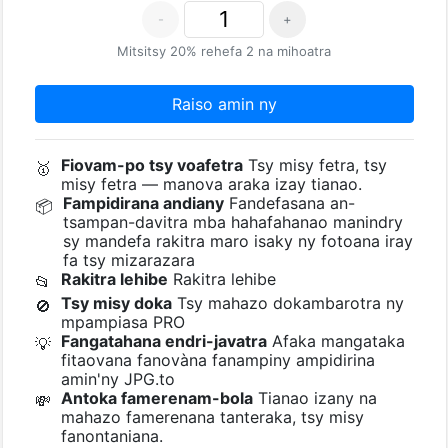
-
+
Mitsitsy 20% rehefa 2 na mihoatra
Raiso amin ny
Fiovam-po tsy voafetra
Tsy misy fetra, tsy
🥇
misy fetra — manova araka izay tianao.
Fampidirana andiany
Fandefasana an-
📦
tsampan-davitra mba hahafahanao manindry
sy mandefa rakitra maro isaky ny fotoana iray
fa tsy mizarazara
Rakitra lehibe
Rakitra lehibe
📂
Tsy misy doka
Tsy mahazo dokambarotra ny
🚫
mpampiasa PRO
Fangatahana endri-javatra
Afaka mangataka
💡
fitaovana fanovàna fanampiny ampidirina
amin'ny JPG.to
Antoka famerenam-bola
Tianao izany na
💸
mahazo famerenana tanteraka, tsy misy
fanontaniana.