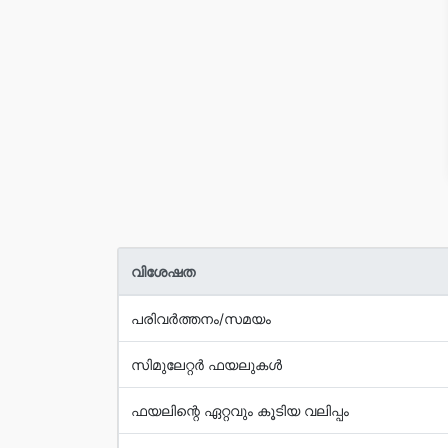
വിശേഷത
പരിവര്‍ത്തനം/സമയം
സിമുലേറ്റര്‍ ഫയലുകള്‍
ഫയലിന്റെ ഏറ്റവും കൂടിയ വലിപ്പം