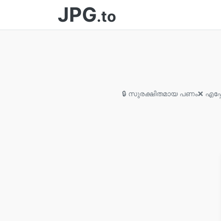
JPG
.to
🔒 സുരക്ഷിതമായ പണം
❌ എപ്പ