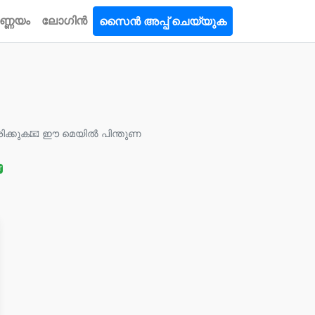
ണ്ണയം
ലോഗിൻ
സൈൻ അപ്പ് ചെയ്യുക
ശിക്കുക
📧 ഈ മെയില്‍ പിന്തുണ