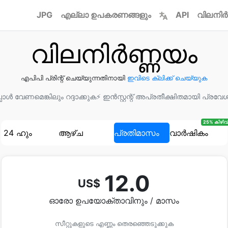
JPG
എല്ലാ ഉപകരണങ്ങളും
API
വിലനിർ
വിലനിർണ്ണയം
എപിപി പ്രിന്റ് ചെയ്യുന്നതിനായി
ഇവിടെ ക്ലിക്ക് ചെയ്യുക
ോൾ വേണമെങ്കിലും റദ്ദാക്കുക
⚡ ഇന്‍സ്റ്റന്റ് അപ്രതീക്ഷിതമായി പ്രവേ
25% കിഴിവ്
24 ഹും
ആഴ്ച
പ്രതിമാസം
വാർഷികം
12.0
US$
ഓരോ ഉപയോക്താവിനും / മാസം
സീറ്റുകളുടെ എണ്ണം തെരഞ്ഞെടുക്കുക