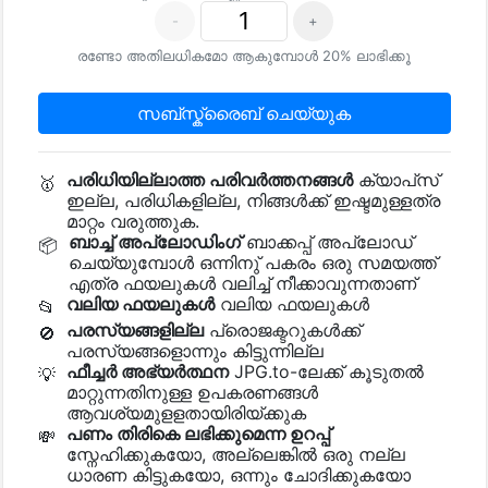
-
+
രണ്ടോ അതിലധികമോ ആകുമ്പോൾ 20% ലാഭിക്കൂ
സബ്സ്ക്രൈബ് ചെയ്യുക
പരിധിയില്ലാത്ത പരിവർത്തനങ്ങൾ
ക്യാപ്‌സ്‌
🥇
ഇല്ല, പരിധികളില്ല, നിങ്ങൾക്ക് ഇഷ്ടമുള്ളത്ര
മാറ്റം വരുത്തുക.
ബാച്ച് അപ്‌ലോഡിംഗ്
ബാക്കപ്പ് അപ്ലോഡ്
📦
ചെയ്യുമ്പോള്‍ ഒന്നിനു് പകരം ഒരു സമയത്ത്
എത്ര ഫയലുകള്‍ വലിച്ച് നീക്കാവുന്നതാണ്
വലിയ ഫയലുകൾ
വലിയ ഫയലുകൾ
📂
പരസ്യങ്ങളില്ല
പ്രൊജക്ടറുകള്‍ക്ക്
🚫
പരസ്യങ്ങളൊന്നും കിട്ടുന്നില്ല
ഫീച്ചർ അഭ്യർത്ഥന
JPG.to-ലേക്ക് കൂടുതല്‍
💡
മാറ്റുന്നതിനുള്ള ഉപകരണങ്ങള്‍
ആവശ്യ‌മുളളതായിരിയ്ക്കുക
പണം തിരികെ ലഭിക്കുമെന്ന ഉറപ്പ്
💸
സ്നേഹിക്കുകയോ, അല്ലെങ്കില്‍ ഒരു നല്ല
ധാരണ കിട്ടുകയോ, ഒന്നും ചോദിക്കുകയോ