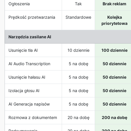
Ogłoszenia
Tak
Brak reklam
Prędkość przetwarzania
Standardowe
Kolejka
priorytetowa
Narzędzia zasilane AI
Usunięcie tła AI
10 dziennie
100 dziennie
AI Audio Transcription
5 na dobę
50 dziennie
Usunięcie hałasu AI
5 na dobę
50 dziennie
Izolacja głosu AI
5 na dobę
50 dziennie
AI Generacja napisów
5 na dobę
50 dziennie
Rozmowa z dokumentem
20 na dobę
200 na dobę
Podsumowanie
20 na dobę
200 na dobę