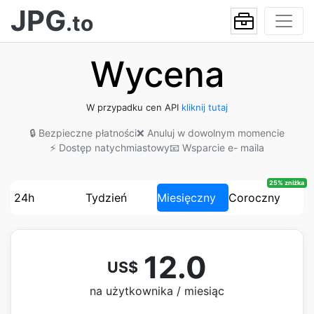
JPG
.to
Wycena
W przypadku cen API
kliknij tutaj
🔒 Bezpieczne płatności
❌ Anuluj w dowolnym momencie
⚡ Dostęp natychmiastowy
📧 Wsparcie e- maila
25% zniżka
24h
Tydzień
Miesięczny
Coroczny
12.0
US$
na użytkownika / miesiąc