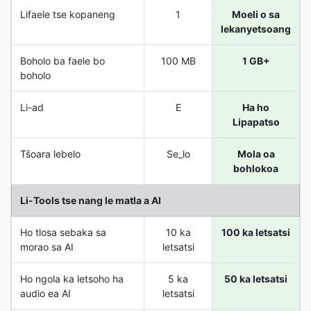
Lifaele tse kopaneng
1
Moeli o sa
lekanyetsoang
Boholo ba faele bo
100 MB
1 GB+
boholo
Li-ad
E
Ha ho
Lipapatso
Tšoara lebelo
Se_lo
Mola oa
bohlokoa
Li-Tools tse nang le matla a AI
Ho tlosa sebaka sa
10 ka
100 ka letsatsi
morao sa AI
letsatsi
Ho ngola ka letsoho ha
5 ka
50 ka letsatsi
audio ea AI
letsatsi