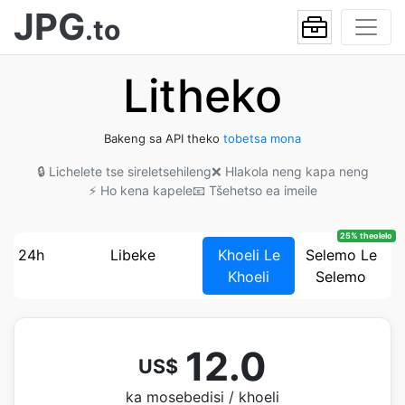
JPG
.to
Litheko
Bakeng sa API theko
tobetsa mona
🔒 Lichelete tse sireletsehileng
❌ Hlakola neng kapa neng
⚡ Ho kena kapele
📧 Tšehetso ea imeile
25% theolelo
24h
Libeke
Khoeli Le
Selemo Le
Khoeli
Selemo
12.0
US$
ka mosebedisi / khoeli