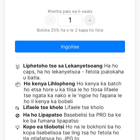
Khetha palo ea li-seats
-
+
Boloka 20% ha o le 2 kapa ho feta
Ingolise
Liphetoho tse sa Lekanyetsoang
Ha ho
🥇
caps, ha ho lekanyetsoa - fetola joalokaha
u batla.
Ho kenya Lihlopheng
Ho kenya ka batch
📦
ho etsa hore u ka tlisa le ho tlosa lifaele
tse ngata ka nako e le 'ngoe ho fapana le
ho li kenya ka bobeli
Lifaele tse kholo
Lifaele tse kholo
📂
Ha ho Lipapatso
Basebelisi ba PRO ba ke
🚫
ke ba fumana lipapatso
Kopo ea tšobotsi
Ho na le bokhoni ba ho
💡
kopa lisebelisoa tse ling tsa ho fetola ho
tla ntlafatsoa ho JPG.to