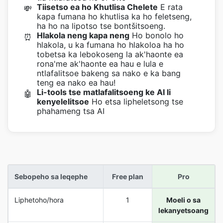
Tiisetso ea ho Khutlisa Chelete
E rata
💸
kapa fumana ho khutlisa ka ho feletseng,
ha ho na lipotso tse bontšitsoeng.
Hlakola neng kapa neng
Ho bonolo ho
⏰
hlakola, u ka fumana ho hlakoloa ha ho
tobetsa ka lebokoseng la ak'haonte ea
rona'me ak'haonte ea hau e lula e
ntlafalitsoe bakeng sa nako e ka bang
teng ea nako ea hau!
Li-tools tse matlafalitsoeng ke AI li
🤖
kenyelelitsoe
Ho etsa lipheletsong tse
phahameng tsa AI
Sebopeho sa leqephe
Free plan
Pro
Liphetoho/hora
1
Moeli o sa
lekanyetsoang