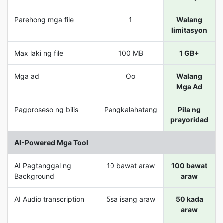
Parehong mga file
1
Walang
limitasyon
Max laki ng file
100 MB
1 GB+
Mga ad
Oo
Walang
Mga Ad
Pagproseso ng bilis
Pangkalahatang
Pila ng
prayoridad
AI-Powered Mga Tool
AI Pagtanggal ng
10 bawat araw
100 bawat
Background
araw
AI Audio transcription
5sa isang araw
50 kada
araw