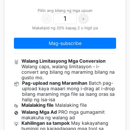
Piliin ang bilang ng mga upuan
-
+
Makatipid ng 20% kapag 2 o higit pa
Mag-subscribe
Walang Limitasyong Mga Conversion
🥇
Walang caps, walang limitasyon - i-
convert ang bilang ng maraming bilang na
gusto mo.
Pag-upload nang Maramihan
Batch pag-
📦
upload kaya maaari mong i-drag at i-drop
bilang maraming mga file sa isang oras sa
halip ng isa-isa
Malalaking file
Malalaking file
📂
Walang Mga Ad
PRO mga gumagamit
🚫
makakuha ng walang ad
Kahilingan sa tampok
May kakayahang
💡
humingi ng karagdagang mga tool sa