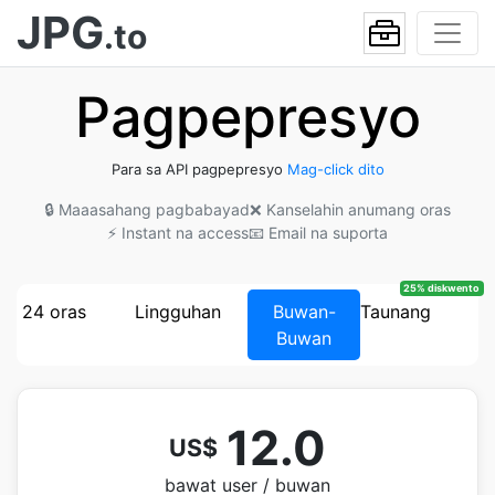
JPG
.to
Pagpepresyo
Para sa API pagpepresyo
Mag-click dito
🔒 Maaasahang pagbabayad
❌ Kanselahin anumang oras
⚡ Instant na access
📧 Email na suporta
25% diskwento
24 oras
Lingguhan
Buwan-
Taunang
Buwan
12.0
US$
bawat user / buwan