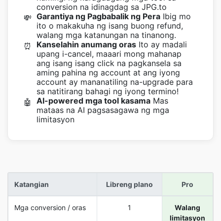
conversion na idinagdag sa JPG.to
Garantiya ng Pagbabalik ng Pera
Ibig mo
💸
ito o makakuha ng isang buong refund,
walang mga katanungan na tinanong.
Kanselahin anumang oras
Ito ay madali
⏰
upang i-cancel, maaari mong mahanap
ang isang isang click na pagkansela sa
aming pahina ng account at ang iyong
account ay mananatiling na-upgrade para
sa natitirang bahagi ng iyong termino!
AI-powered mga tool kasama
Mas
🤖
mataas na AI pagsasagawa ng mga
limitasyon
Katangian
Libreng plano
Pro
Mga conversion / oras
1
Walang
limitasyon