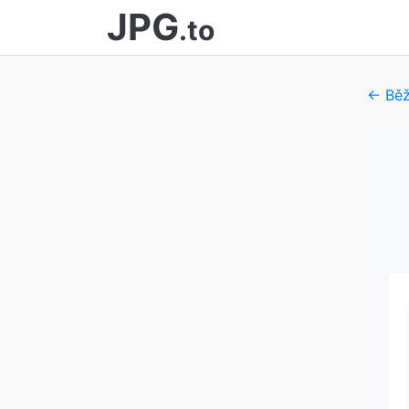
JPG
.to
← Běž