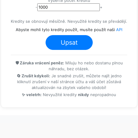
Vyberte počet kreditů
-
+
Kredity se obnovují měsíčně. Nevyužité kredity se převádějí.
Abyste mohli tyto kredity použít, musíte použít naši
API
Upsat
🛡️ Záruka vrácení peněz:
Miluju ho nebo dostanu plnou
náhradu, bez otázek.
🔄 Zrušit kdykoli:
Je snadné zrušit, můžete najít jedno
kliknutí zrušení v naší stránce účtu a váš účet zůstává
aktualizován na zbytek vašeho období!
✨ veletrh:
Nevyužité kredity
nikdy
nepropadnou