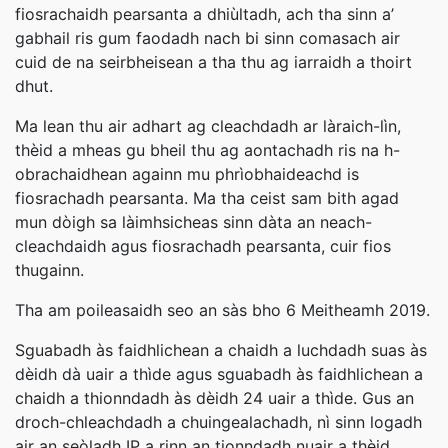
fiosrachaidh pearsanta a dhiùltadh, ach tha sinn a’
gabhail ris gum faodadh nach bi sinn comasach air
cuid de na seirbheisean a tha thu ag iarraidh a thoirt
dhut.
Ma lean thu air adhart ag cleachdadh ar làraich-lìn,
thèid a mheas gu bheil thu ag aontachadh ris na h-
obrachaidhean againn mu phrìobhaideachd is
fiosrachadh pearsanta. Ma tha ceist sam bith agad
mun dòigh sa làimhsicheas sinn dàta an neach-
cleachdaidh agus fiosrachadh pearsanta, cuir fios
thugainn.
Tha am poileasaidh seo an sàs bho 6 Meitheamh 2019.
Sguabadh às faidhlichean a chaidh a luchdadh suas às
dèidh dà uair a thìde agus sguabadh às faidhlichean a
chaidh a thionndadh às dèidh 24 uair a thìde. Gus an
droch-chleachdadh a chuingealachadh, nì sinn logadh
air an seòladh IP a rinn an tionndadh nuair a thèid