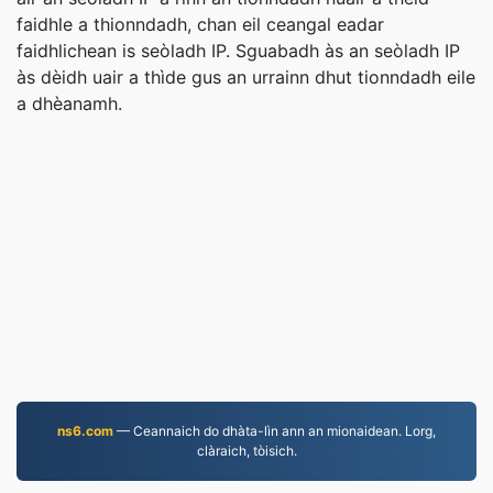
faidhle a thionndadh, chan eil ceangal eadar
faidhlichean is seòladh IP. Sguabadh às an seòladh IP
às dèidh uair a thìde gus an urrainn dhut tionndadh eile
a dhèanamh.
ns6.com
— Ceannaich do dhàta-lìn ann an mionaidean. Lorg,
clàraich, tòisich.