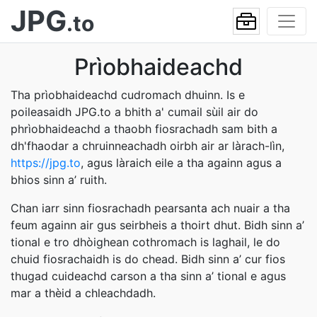
JPG
.to
Prìobhaideachd
Tha prìobhaideachd cudromach dhuinn. Is e
poileasaidh JPG.to a bhith a' cumail sùil air do
phrìobhaideachd a thaobh fiosrachadh sam bith a
dh'fhaodar a chruinneachadh oirbh air ar làrach-lìn,
https://jpg.to
, agus làraich eile a tha againn agus a
bhios sinn a’ ruith.
Chan iarr sinn fiosrachadh pearsanta ach nuair a tha
feum againn air gus seirbheis a thoirt dhut. Bidh sinn a’
tional e tro dhòighean cothromach is laghail, le do
chuid fiosrachaidh is do chead. Bidh sinn a’ cur fios
thugad cuideachd carson a tha sinn a’ tional e agus
mar a thèid a chleachdadh.