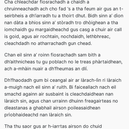
Cha chleachdar fiosrachadh a chaidh a
chruinneachadh ach cho fad ‘s a tha feum air gus an t-
seirbheis a dh’iarradh tu a thoirt dhut. Bidh sinn a’ dìon
nan dàta a bhios sinn a’ stòradh tro dhòighean a tha
iomchaidh gu margaidheachd gus casg a chuir air call
is goid, agus air rochtain, nochdaidh, lethbhreac,
cleachdadh no atharrachadh gun chead.
Chan eil sinn a’ roinn fiosrachadh sam bith a
dh’aithnicheas tu gu poblach no le treas phàrtaidhean,
ach a-mhàin nuair a dh’fheumas an dlí.
Dh’fhaodadh gum bi ceangal air ar làrach-lìn ri làraich
a-muigh nach eil sinn a’ ruith. Bi faiceallach nach eil
smachd againn air susbaint is cleachdaidhean nan
làraich sin, agus chan urrainn dhuinn freagairteas no
dleastanas a ghabhail airson poileasaidhean
prìobhaideachd nan làraich sin.
Tha thu saor gus ar h-iarrtas airson do chuid