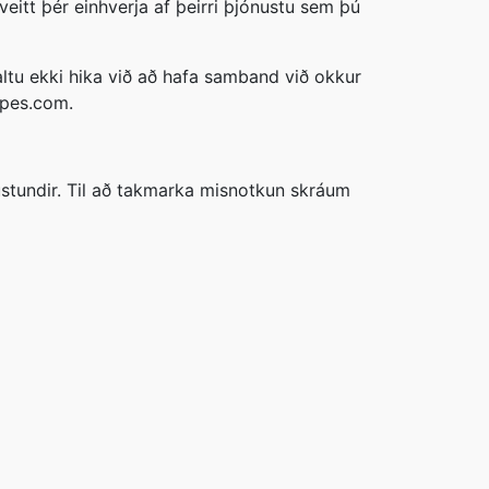
veitt þér einhverja af þeirri þjónustu sem þú
tu ekki hika við að hafa samband við okkur
ipes.com.
kustundir. Til að takmarka misnotkun skráum