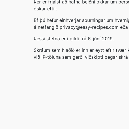
Þér er frjálst að hafna beiðni okkar um pers
óskar eftir.
Ef þú hefur einhverjar spurningar um hver
á netfangið privacy@easy-recipes.com eða 
Þessi stefna er í gildi frá 6. júní 2019.
Skráum sem hlaðið er inn er eytt eftir tvær
við IP-töluna sem gerði viðskipti þegar skrá 