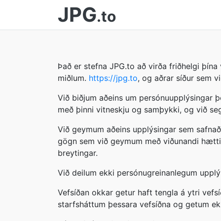
JPG
.to
Það er stefna JPG.to að virða friðhelgi þín
miðlum.
https://jpg.to
, og aðrar síður sem 
Við biðjum aðeins um persónuupplýsingar þ
með þinni vitneskju og samþykki, og við se
Við geymum aðeins upplýsingar sem safnað e
gögn sem við geymum með viðunandi hætti ti
breytingar.
Við deilum ekki persónugreinanlegum upplý
Vefsíðan okkar getur haft tengla á ytri vef
starfsháttum þessara vefsíðna og getum ekk