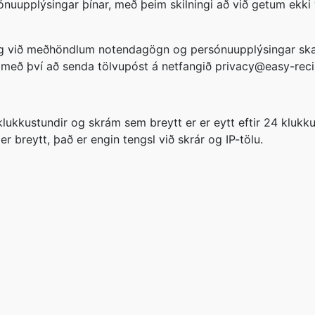
ónuupplýsingar þínar, með þeim skilningi að við getum ekki 
nig við meðhöndlum notendagögn og persónuupplýsingar skal
með því að senda tölvupóst á netfangið privacy@easy-rec
 klukkustundir og skrám sem breytt er er eytt eftir 24 kluk
er breytt, það er engin tengsl við skrár og IP-tölu.