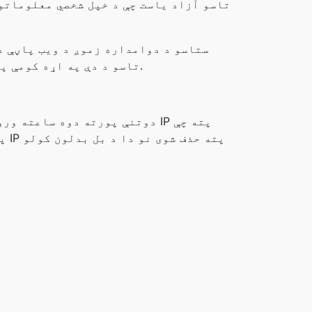
تاسو آزاد یاست چې د خپل شخصي معلوماتو
ستاسو د دوامداره زموږ د ویب پاڼې د
تاسو د دې په اړه کومې پوښتنې لرئ چې موږ څنګه د کارونکي معلومات او شخصي معلومات اداره کوو، موږ سره اړیکه ونیسئ.