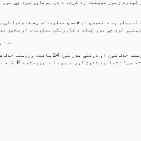
 لپاره زموږ غوښتنه رد کړئ، د دې پوهاوي سره چې موږ م
 کارولو به د خصوصي او شخصي معلوماتو په شاوخوا کې زم
دا پالیسي د جون 6، 2019 په توګه اغیزمن ده.
دوتنې پورته دوه ساعته وروسته حذف شوي او دو
کله دوتنه بدل ش