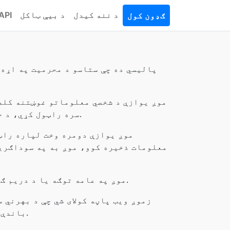
د ننه کیدل
د بیې ټاکل
API
ګډون کول
موږ یوازې د شخصي معلوماتو غوښتنه کله 
سره راټول کړي، د خپل پوهه او رضايت سره. موږ هم تاسو ته خبر درکړو چې ولې موږ دا راټولول او څنګه به کارول شي.
موږ یوازې دومره وخت لپاره راټو
معلومات ذخیره کوو، موږ به په سوداګریز
موږ په عامه توګه یا د دریم ګوندونو سره کوم شخصي پیژندنه معلومات نه شریکوي، پرته له دې چې کله د قانون له خوا اړین وي.
زموږ ویب پاڼه کولای شي چې د بهرني 
باندې هیڅ کنټرول نه لري، او د خپلو اړونده د محرمیت پالیسیو لپاره مسؤلیت یا مسؤلیت نه شي منلی.