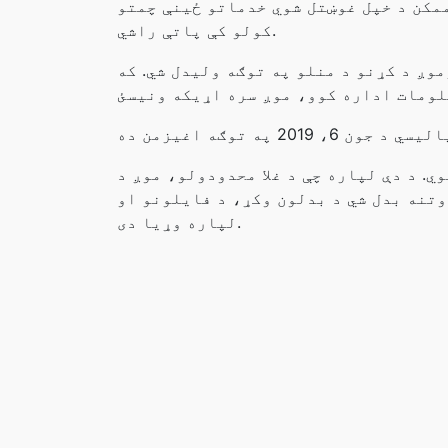
مکن د خپل غوښتل شوي خدماتو ځینې چمتو
کولو کې پاتې راشي.
وږ د کړنو د منلو په توګه وليدل شي. که
تنې بدل شوي 24 ساعته وروسته حذف شوي. د دې لپاره چې د غلا محدودولو، موږ د IP پته چې
ي د بدلون وکړ، د فایلونو او IP پته هیڅ اتحادیه شتون لري. د يو ساعت وروسته د IP پته حذف شوی نو دا د بل بدلون کولو
لپاره وړیا دی.