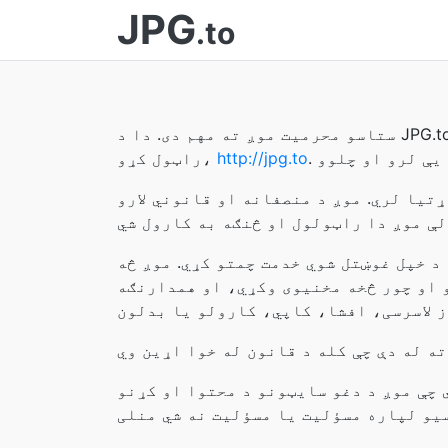
JPG
.to
ستاسو محرمیت موږ ته مهم دی. دا د JPG.to پالیسي ده چې ستاسو د محرمیت په اړه هر ډول معلومات چې موږ کولی شو زموږ په ویب پاڼه کې
http://jpg.to
راټول کړو،
تيا لري. موږ د منصفانه او قانوني لارو
د خپل غوښتل شوي خدمت چمتو کړي. موږ څه
و او چور څخه مخنیوی وکړي، او همدارنګه
 چې موږ د دغو سایټونو د محتوا او کړنو