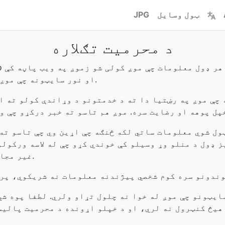
ټول وسایل
JPG
د محرمیت تګلاره
. او نور سایټونه چې موږ یې لرو او چلوو.
چې موږ په رښتیا دا ته د خدمتونو د وړاندې کولو ته اړ
ل شوي معلومات ساتي لکه څنګه چې اړین وي چې تاسو ته 
 ډول د منلو وړ وسیلو کې خوندي کړو چې له لاسه ورکول
غیر مجاز لاسرسی، افشا، کاپي، کارولو یا بدلون.
سایټونو چې موږ له خوا نه چلول تړاو ولري. لطفا پوه شي