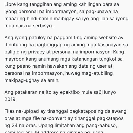
Libre kang tanggihan ang aming kahilingan para sa
iyong personal na impormasyon, sa pag-unawa na
maaaring hindi namin maibigay sa iyo ang ilan sa iyong
mga nais na serbisyo.
Ang iyong patuloy na paggamit ng aming website ay
itinuturing na pagtanggap ng aming mga kasanayan sa
paligid ng privacy at personal na impormasyon. Kung
mayroon kang anumang mga katanungan tungkol sa
kung paano namin hawakan ang data ng user at
personal na impormasyon, huwag mag-atubiling
makipag-ugnay sa amin.
Ang patakaran na ito ay epektibo mula sa6Hunyo
2019.
Files na-upload ay tinanggal pagkatapos ng dalawang
oras at mga file na-convert ay tinanggal pagkatapos
ng 24 na oras. Upang limitahan ang pang-aabuso,
kami log ang IP address na ginawa ng isang