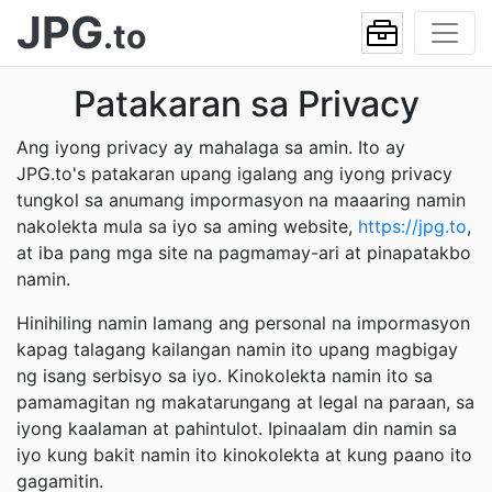
JPG
.to
Patakaran sa Privacy
Ang iyong privacy ay mahalaga sa amin. Ito ay
JPG.to's patakaran upang igalang ang iyong privacy
tungkol sa anumang impormasyon na maaaring namin
nakolekta mula sa iyo sa aming website,
https://jpg.to
,
at iba pang mga site na pagmamay-ari at pinapatakbo
namin.
Hinihiling namin lamang ang personal na impormasyon
kapag talagang kailangan namin ito upang magbigay
ng isang serbisyo sa iyo. Kinokolekta namin ito sa
pamamagitan ng makatarungang at legal na paraan, sa
iyong kaalaman at pahintulot. Ipinaalam din namin sa
iyo kung bakit namin ito kinokolekta at kung paano ito
gagamitin.