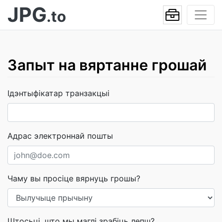
JPG
.to
Запыт на вяртанне грошай
Ідэнтыфікатар транзакцыі
Адрас электроннай пошты
Чаму вы просіце вярнуць грошы?
Штосьці, што мы маглі зрабіць лепш?