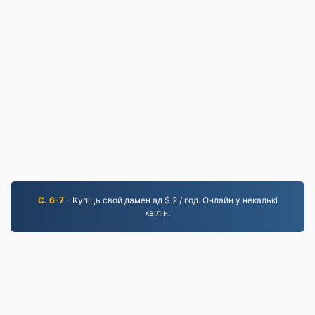
С. 6-7
- Купіць свой дамен ад $ 2 / год. Онлайн у некалькі
хвілін.
JPG.to
Файлы, канвертаваныя з 2019 года