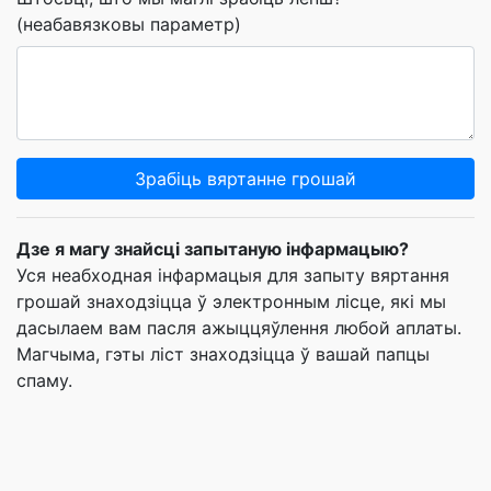
(неабавязковы параметр)
Зрабіць вяртанне грошай
Дзе я магу знайсці запытаную інфармацыю?
Уся неабходная інфармацыя для запыту вяртання
грошай знаходзіцца ў электронным лісце, які мы
дасылаем вам пасля ажыццяўлення любой аплаты.
Магчыма, гэты ліст знаходзіцца ў вашай папцы
спаму.