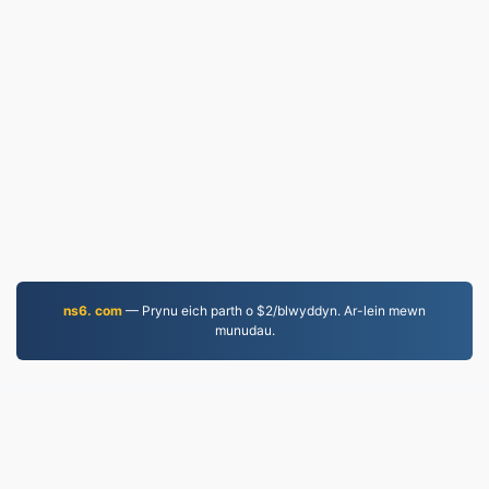
ns6. com
— Prynu eich parth o $2/blwyddyn. Ar-lein mewn
munudau.
JPG.to
Ffeiliau wedi'u trosi ers 2019