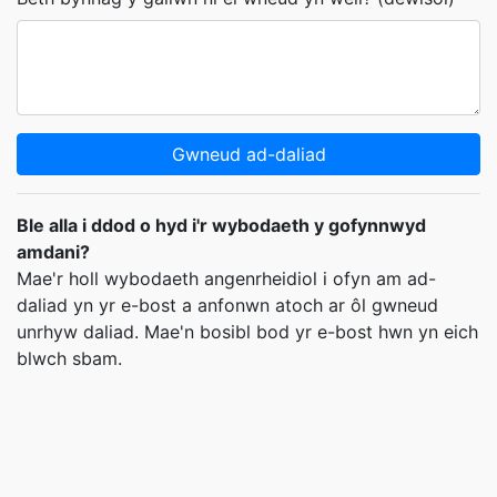
Gwneud ad-daliad
Ble alla i ddod o hyd i'r wybodaeth y gofynnwyd
amdani?
Mae'r holl wybodaeth angenrheidiol i ofyn am ad-
daliad yn yr e-bost a anfonwn atoch ar ôl gwneud
unrhyw daliad. Mae'n bosibl bod yr e-bost hwn yn eich
blwch sbam.