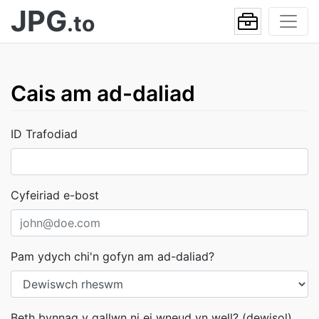
JPG
.to
Cais am ad-daliad
ID Trafodiad
Cyfeiriad e-bost
Pam ydych chi'n gofyn am ad-daliad?
Beth bynnag y gallwn ni ei wneud yn well? (dewisol)