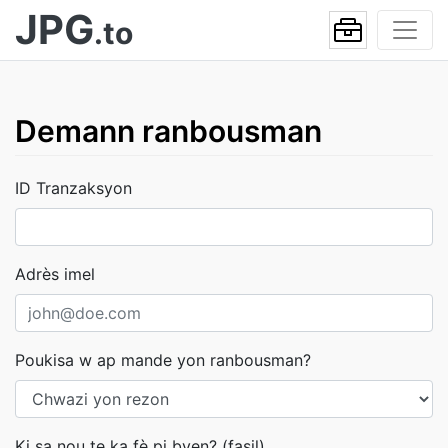
JPG
.to
Demann ranbousman
ID Tranzaksyon
Adrès imel
Poukisa w ap mande yon ranbousman?
Ki sa nou te ka fè pi byen? (fasil)