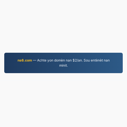
ns6.com
— Achte yon domèn nan $2/an. Sou entènèt nan
minit.
JPG.to
Fichye konvèti depi 2019
Règleman sou enfòmasyon prive
|
Kondisyon Sèvis
yo
|
Konsènan nou
|
Kontakte nou
|
API
|
Echantiyon
|
Enstale aplikasyon an