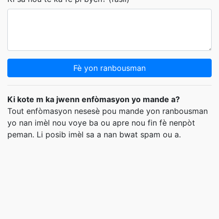
Fè yon ranbousman
Ki kote m ka jwenn enfòmasyon yo mande a?
Tout enfòmasyon nesesè pou mande yon ranbousman
yo nan imèl nou voye ba ou apre nou fin fè nenpòt
peman. Li posib imèl sa a nan bwat spam ou a.