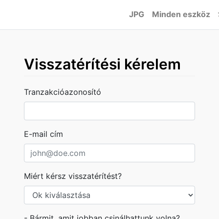
JPG
Minden eszköz
Visszatérítési kérelem
Tranzakcióazonosító
E-mail cím
Miért kérsz visszatérítést?
- Bármit, amit jobban csinálhattunk volna?