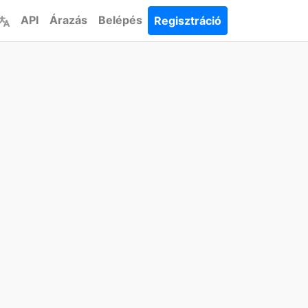
API
Árazás
Belépés
Regisztráció