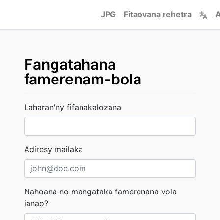
JPG
Fitaovana rehetra
A
Fangatahana
famerenam-bola
Laharan'ny fifanakalozana
Adiresy mailaka
Nahoana no mangataka famerenana vola
ianao?