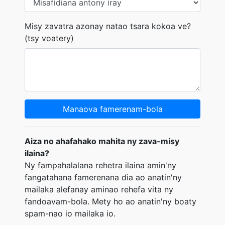
Misy zavatra azonay natao tsara kokoa ve?
(tsy voatery)
Manaova famerenam-bola
Aiza no ahafahako mahita ny zava-misy
ilaina?
Ny fampahalalana rehetra ilaina amin'ny
fangatahana famerenana dia ao anatin'ny
mailaka alefanay aminao rehefa vita ny
fandoavam-bola. Mety ho ao anatin'ny boaty
spam-nao io mailaka io.