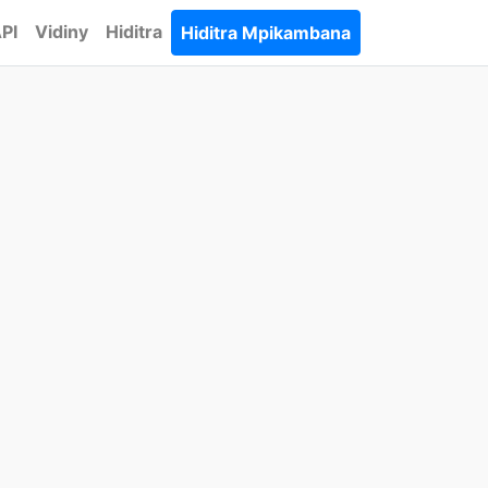
PI
Vidiny
Hiditra
Hiditra Mpikambana