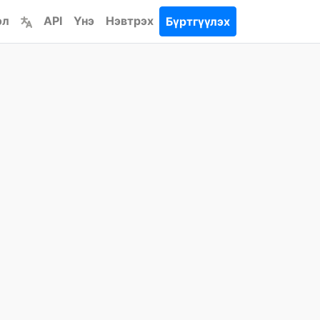
эл
API
Үнэ
Нэвтрэх
Бүртгүүлэх