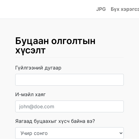
JPG
Бүх хэрэгс
Буцаан олголтын
хүсэлт
Гүйлгээний дугаар
И-мэйл хаяг
Яагаад буцаахыг хүсч байна вэ?