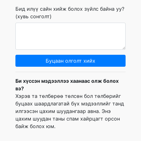
Бид илүү сайн хийж болох зүйлс байна уу?
(хувь сонголт)
Буцаан олголт хийх
Би хүссэн мэдээллээ хаанаас олж болох
вэ?
Хэрэв та төлбөрөө төлсөн бол төлбөрийг
буцаах шаардлагатай бүх мэдээллийг танд
илгээсэн цахим шуудангаар авна. Энэ
цахим шуудан таны спам хайрцагт орсон
байж болох юм.