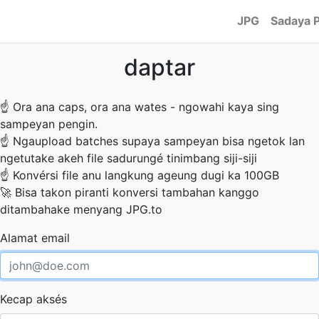
JPG
Sadaya 
daptar
☝
Ora ana caps, ora ana wates - ngowahi kaya sing
sampeyan pengin.
☝
Ngaupload batches supaya sampeyan bisa ngetok lan
ngetutake akeh file sadurungé tinimbang siji-siji
☝
Konvérsi file anu langkung ageung dugi ka 100GB
🚀
Bisa takon piranti konversi tambahan kanggo
ditambahake menyang JPG.to
Alamat email
Kecap aksés