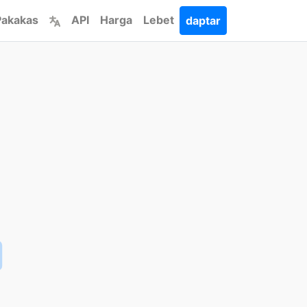
Pakakas
API
Harga
Lebet
daptar