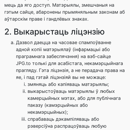
мець да яго доступ. Матэрыялы, змешчаныя на
гэтым сайце, абаронены прымяняльным законам аб
аўтарскім праве і гандлёвых знаках.
2. Выкарыстаць ліцэнзію
Дазвол даецца на часовае спампоўванне
адной копіі матэрыялаў (інфармацыі або
праграмнага забеспячэння) на вэб-сайце
JPG.to толькі для асабістага, некамэрцыйнага
прагляду. Гэта ліцэнзія, а не перадача права на
яе, і пад гэтай ліцэнзіяй вы не можаце:
змяняць або капіяваць матэрыялы;
выкарыстоўваць матэрыялы ў любых
камерцыйных мэтах, або для публічнага
паказу (камэрцыйных або
некамэрцыйных);
спрабаваць дэкампіляваць або
рэверсіўна распрацоўваць любую