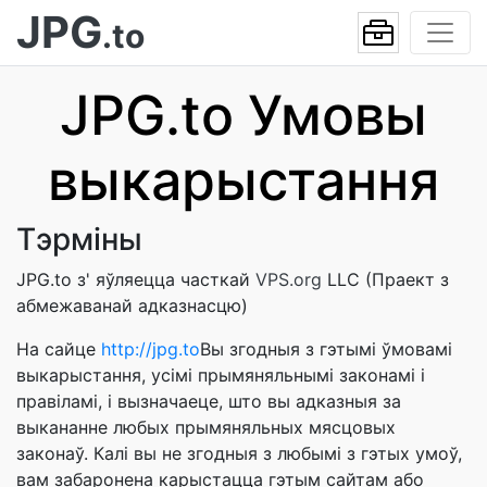
JPG
.to
JPG.to Умовы
выкарыстання
Тэрміны
JPG.to з' яўляецца часткай
VPS.org
LLC (Праект з
абмежаванай адказнасцю)
На сайце
http://jpg.to
Вы згодныя з гэтымі ўмовамі
выкарыстання, усімі прымяняльнымі законамі і
правіламі, і вызначаеце, што вы адказныя за
выкананне любых прымяняльных мясцовых
законаў. Калі вы не згодныя з любымі з гэтых умоў,
вам забаронена карыстацца гэтым сайтам або