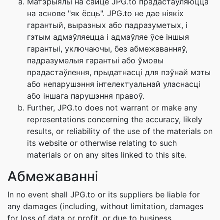
Матэрыялы на сайце JPG.to прадастаўляюцца
на аснове "як ёсць". JPG.to не дае ніякіх
гарантый, выразных або падразуметых, і
гэтым адмаўляецца і адмаўляе ўсе іншыя
гарантыі, уключаючы, без абмежаванняў,
падразумелыя гарантыі або ўмовы
прадастаўлення, прыдатнасці для пэўнай мэты
або непарушэння інтелектуальнай уласнасці
або іншага парушэння правоў.
Further, JPG.to does not warrant or make any
representations concerning the accuracy, likely
results, or reliability of the use of the materials on
its website or otherwise relating to such
materials or on any sites linked to this site.
Абмежаванні
In no event shall JPG.to or its suppliers be liable for
any damages (including, without limitation, damages
for loss of data or profit, or due to business