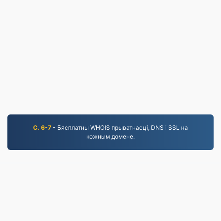
С. 6-7
- Бясплатны WHOIS прыватнасці, DNS і SSL на
кожным домене.
JPG.to
Файлы, канвертаваныя з 2019 года
Палітыка прыватнасці
|
Умовы абслугоўвання
|