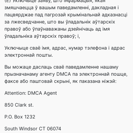
(E) Уключыце заяву, што інфармацыя, якая
змяшчаецца ў вашым паведамленні, дакладная і
пацвярджае пад пагрозай крымінальнай адказнасці
за лжесведчанне, што вы ўладальнік аўтарскіх
правоў або ўпаўнаважаны дзейнічаць ад імя
ўладальніка аўтарскіх правоў; і,
Уключыце сваё імя, адрас, нумар тэлефона і адрас
электроннай пошты.
Вы можаце даслаць сваё паведамленне нашаму
прызначанаму агенту DMCA па электроннай пошце,
факсе або паштовай скрыні, як паказана ніжэй:
Attention: DMCA Agent
850 Clark st.
P.O. Box 1232
South Windsor CT 06074