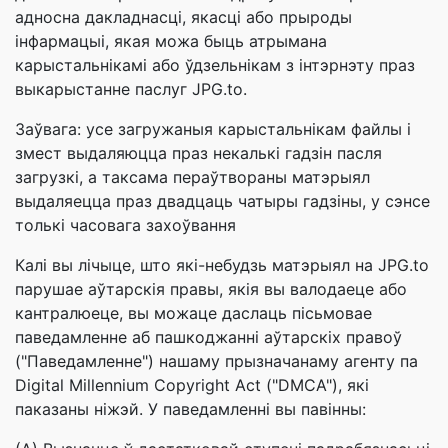
адносна дакладнасці, якасці або прыроды
інфармацыі, якая можа быць атрымана
карыстальнікамі або ўдзельнікам з інтэрнэту праз
выкарыстанне паслуг JPG.to.
Заўвага: усе загружаныя карыстальнікам файлы і
змест выдаляюцца праз некалькі гадзін пасля
загрузкі, а таксама пераўтвораны матэрыял
выдаляецца праз двадцаць чатыры гадзіны, у сэнсе
толькі часовага захоўвання
Калі вы лічыце, што які-небудзь матэрыял на JPG.to
парушае аўтарскія правы, якія вы валодаеце або
кантралюеце, вы можаце даслаць пісьмовае
паведамленне аб пашкоджанні аўтарскіх правоў
("Паведамленне") нашаму прызначанаму агенту па
Digital Millennium Copyright Act ("DMCA"), які
паказаны ніжэй. У паведамленні вы павінны: