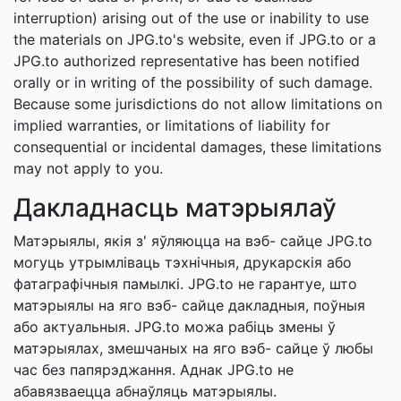
interruption) arising out of the use or inability to use
the materials on JPG.to's website, even if JPG.to or a
JPG.to authorized representative has been notified
orally or in writing of the possibility of such damage.
Because some jurisdictions do not allow limitations on
implied warranties, or limitations of liability for
consequential or incidental damages, these limitations
may not apply to you.
Дакладнасць матэрыялаў
Матэрыялы, якія з' яўляюцца на вэб- сайце JPG.to
могуць утрымліваць тэхнічныя, друкарскія або
фатаграфічныя памылкі. JPG.to не гарантуе, што
матэрыялы на яго вэб- сайце дакладныя, поўныя
або актуальныя. JPG.to можа рабіць змены ў
матэрыялах, змешчаных на яго вэб- сайце ў любы
час без папярэджання. Аднак JPG.to не
абавязваецца абнаўляць матэрыялы.