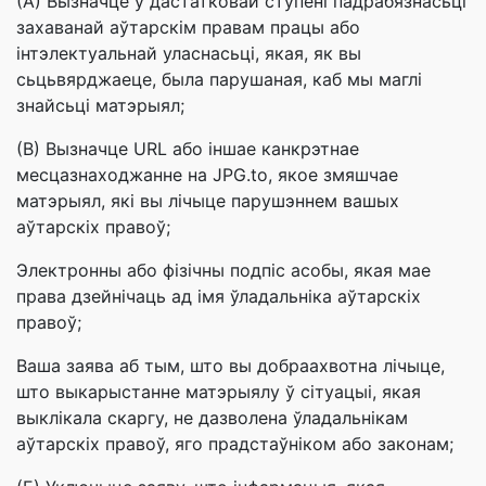
(A) Вызначце ў дастатковай ступені падрабязнасьці
захаванай аўтарскім правам працы або
інтэлектуальнай уласнасьці, якая, як вы
сьцьвярджаеце, была парушаная, каб мы маглі
знайсьці матэрыял;
(B) Вызначце URL або іншае канкрэтнае
месцазнаходжанне на JPG.to, якое змяшчае
матэрыял, які вы лічыце парушэннем вашых
аўтарскіх правоў;
Электронны або фізічны подпіс асобы, якая мае
права дзейнічаць ад імя ўладальніка аўтарскіх
правоў;
Ваша заява аб тым, што вы добраахвотна лічыце,
што выкарыстанне матэрыялу ў сітуацыі, якая
выклікала скаргу, не дазволена ўладальнікам
аўтарскіх правоў, яго прадстаўніком або законам;