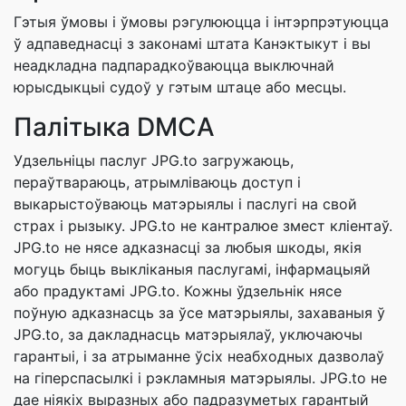
Гэтыя ўмовы і ўмовы рэгулююцца і інтэрпрэтуюцца
ў адпаведнасці з законамі штата Канэктыкут і вы
неадкладна падпарадкоўваюцца выключнай
юрысдыкцыі судоў у гэтым штаце або месцы.
Палітыка DMCA
Удзельніцы паслуг JPG.to загружаюць,
пераўтвараюць, атрымліваюць доступ і
выкарыстоўваюць матэрыялы і паслугі на свой
страх і рызыку. JPG.to не кантралюе змест кліентаў.
JPG.to не нясе адказнасці за любыя шкоды, якія
могуць быць выкліканыя паслугамі, інфармацыяй
або прадуктамі JPG.to. Кожны ўдзельнік нясе
поўную адказнасць за ўсе матэрыялы, захаваныя ў
JPG.to, за дакладнасць матэрыялаў, уключаючы
гарантыі, і за атрыманне ўсіх неабходных дазволаў
на гіперспасылкі і рэкламныя матэрыялы. JPG.to не
дае ніякіх выразных або падразуметых гарантый