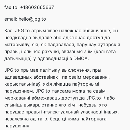
fax to: +18602665667
email: hello@jpg.to
Калі JPG.to атрымлівае належнае абвяшчэнне, ён
неадкладна выдаляе або адключае доступ да
матэрыялу, які, як падавалася, парушаў аўтарскія
правы, і спыняе рахункі, звязаныя з ім (калі гэта
датычыцца) у адпаведнасці з DMCA.
JPG.to прымае палітыку выключэння, пры
адпаведных абставінах і па сваім меркаванні,
карыстальнікаў, якія лічацца паўторнымі
парушэннем. JPG.to таксама можа па сваім
меркаванні абмежаваць доступ да JPG.to і/ або
спыніць выкарыстанне яго кім- небудзь, хто
парушае правы інтэлектуальнай уласнасці іншых,
незалежна ад таго, ёсць ці няма паўторнага
парушэння.