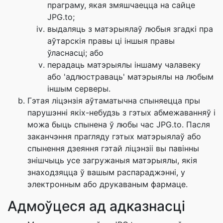
праграму, якая змяшчаецца на сайце
JPG.to;
выдаляць з матэрыялаў любыя згадкі пра
аўтарскія правы ці іншыя правы
ўласнасці; або
перадаць матэрыялы іншаму чалавеку
або 'адлюстраваць' матэрыялы на любым
іншым серверы.
Гэтая ліцэнзія аўтаматычна спыняецца пры
парушэнні якіх-небудзь з гэтых абмежаванняў і
можа быць спынена ў любы час JPG.to. Пасля
заканчэння прагляду гэтых матэрыялаў або
спынення дзеяння гэтай ліцэнзіі вы павінны
знішчыць усе загружаныя матэрыялы, якія
знаходзяцца ў вашым распараджэнні, у
электронным або друкаваным фармаце.
Адмоўцеся ад адказнасці