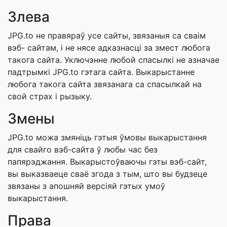
Злева
JPG.to не правяраў усе сайты, звязаныя са сваім
вэб- сайтам, і не нясе адказнасці за змест любога
такога сайта. Уключэнне любой спасылкі не азначае
падтрымкі JPG.to гэтага сайта. Выкарыстанне
любога такога сайта звязанага са спасылкай на
свой страх і рызыку.
Змены
JPG.to можа змяніць гэтыя ўмовы выкарыстання
для свайго вэб-сайта ў любы час без
папярэджання. Выкарыстоўваючы гэты вэб-сайт,
вы выказваеце сваё згода з тым, што вы будзеце
звязаны з апошняй версіяй гэтых умоў
выкарыстання.
Права