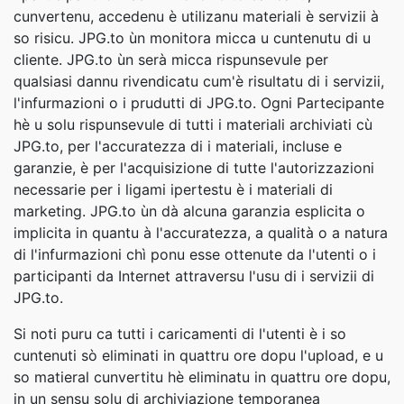
cunvertenu, accedenu è utilizanu materiali è servizii à
so risicu. JPG.to ùn monitora micca u cuntenutu di u
cliente. JPG.to ùn serà micca rispunsevule per
qualsiasi dannu rivendicatu cum'è risultatu di i servizii,
l'infurmazioni o i prudutti di JPG.to. Ogni Partecipante
hè u solu rispunsevule di tutti i materiali archiviati cù
JPG.to, per l'accuratezza di i materiali, incluse e
garanzie, è per l'acquisizione di tutte l'autorizzazioni
necessarie per i ligami ipertestu è i materiali di
marketing. JPG.to ùn dà alcuna garanzia esplicita o
implicita in quantu à l'accuratezza, a qualità o a natura
di l'infurmazioni chì ponu esse ottenute da l'utenti o i
participanti da Internet attraversu l'usu di i servizii di
JPG.to.
Si noti puru ca tutti i caricamenti di l'utenti è i so
cuntenuti sò eliminati in quattru ore dopu l'upload, e u
so matieral cunvertitu hè eliminatu in quattru ore dopu,
in un sensu solu di archiviazione temporanea