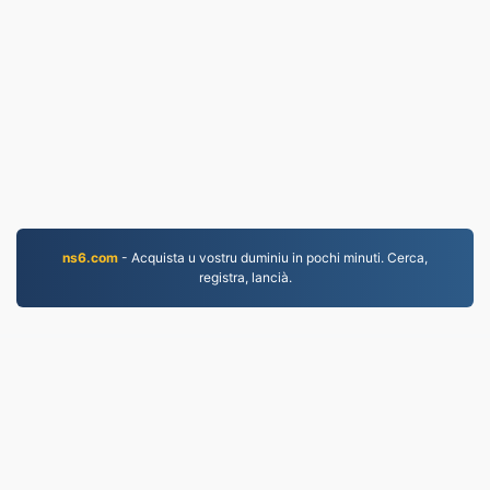
ns6.com
- Acquista u vostru duminiu in pochi minuti. Cerca,
registra, lancià.
JPG.to
I fugliali cunvertiti dapoi u 2019
Pulitica di privacy
|
Cundizioni di serviziu
|
Nantu à
noi
|
Cuntatta ci
|
API
|
Campioni
|
Installa l'app