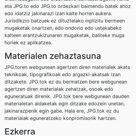
eta JPG.to edo JPG.to ordezkari baimendu batek ahoz
edo idatziz jakinarazi izan kalte horren aukera.
Jurisdikzio batzuek ez dituztelako inplizitu bermeen
mugaketak onartzen, edo ondorio edo ustekabeko
kalteen erantzukizunaren mugaketak, baliteke muga
horiek ez aplikatzea.
Materialen zehaztasuna
JPG.toren webgunean agertzen diren materialek akats
teknikoak, tipografikoak edo argazki-akatsak izan
ditzakete. JPG.tok ez du bermatzen bere webgunean
agertzen diren materialak zehatzak, osoak edo
eguneratuak direnik. JPG.tok bere webgunean dauden
materialetan aldaketak egin ditzake edozein unetan,
jakinarazpenik egin gabe. Hala ere, JPG.tok ez du
materialak eguneratzeko konpromisorik hartzen.
Ezkerra