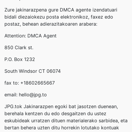
Zure jakinarazpena gure DMCA agente izendatuari
bidali diezaiokezu posta elektronikoz, faxez edo
postaz, behean adierazitakoaren arabera:
Attention: DMCA Agent
850 Clark st.
P.O. Box 1232
South Windsor CT 06074
fax to: +18602665667
email: hello@jpg.to
JPG.tok Jakinarazpen egoki bat jasotzen duenean,
berehala kentzen du edo desgaitzen du ustez
eskubideak urratzen dituen materialerako sarbidea, eta
bertan behera uzten ditu horrekin lotutako kontuak