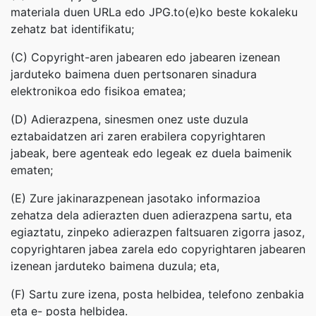
materiala duen URLa edo JPG.to(e)ko beste kokaleku
zehatz bat identifikatu;
(C) Copyright-aren jabearen edo jabearen izenean
jarduteko baimena duen pertsonaren sinadura
elektronikoa edo fisikoa ematea;
(D) Adierazpena, sinesmen onez uste duzula
eztabaidatzen ari zaren erabilera copyrightaren
jabeak, bere agenteak edo legeak ez duela baimenik
ematen;
(E) Zure jakinarazpenean jasotako informazioa
zehatza dela adierazten duen adierazpena sartu, eta
egiaztatu, zinpeko adierazpen faltsuaren zigorra jasoz,
copyrightaren jabea zarela edo copyrightaren jabearen
izenean jarduteko baimena duzula; eta,
(F) Sartu zure izena, posta helbidea, telefono zenbakia
eta e- posta helbidea.