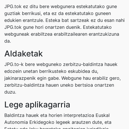
JPG.tok ez ditu bere webgunera estekatutako gune
guztiak berrikusi, eta ez da estekatutako guneen
edukien erantzule. Esteka bat sartzeak ez du esan nahi
JPG.tok gune hori onartzen duenik. Estekatutako
webguneak erabiltzea erabiltzailearen erantzukizuna
da.
Aldaketak
JPG.to-k bere webguneko zerbitzu-baldintza hauek
edozein unetan berrikusteko eskubidea du,
jakinarazpenik egin gabe. Webgune hau erabiliz gero,
zerbitzu-baldintza hauen uneko bertsioa onartzen
duzu.
Lege aplikagarria
Baldintza hauek eta horien interpretazioa Euskal
Autonomia Erkidegoko legeek arautzen dute, eta