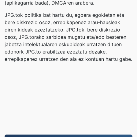
(aplikagarria bada), DMCAren arabera.
JPG.tok politika bat hartu du, egoera egokietan eta
bere diskrezio osoz, errepikapenez arau-hausleak
diren kideak ezeztatzeko. JPG.tok, bere diskrezio
osoz, JPG.torako sarbidea mugatu eta/edo besteren
jabetza intelektualaren eskubideak urratzen dituen
edonork JPG.to erabiltzea ezeztatu dezake,
errepikapenez urratzen den ala ez kontuan hartu gabe.