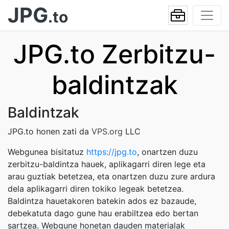
JPG
.to
JPG.to Zerbitzu-
baldintzak
Baldintzak
JPG.to honen zati da
VPS.org
LLC
Webgunea bisitatuz
https://jpg.to
, onartzen duzu
zerbitzu-baldintza hauek, aplikagarri diren lege eta
arau guztiak betetzea, eta onartzen duzu zure ardura
dela aplikagarri diren tokiko legeak betetzea.
Baldintza hauetakoren batekin ados ez bazaude,
debekatuta dago gune hau erabiltzea edo bertan
sartzea. Webgune honetan dauden materialak