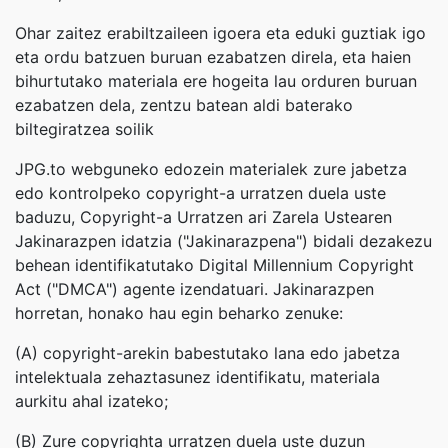
Ohar zaitez erabiltzaileen igoera eta eduki guztiak igo
eta ordu batzuen buruan ezabatzen direla, eta haien
bihurtutako materiala ere hogeita lau orduren buruan
ezabatzen dela, zentzu batean aldi baterako
biltegiratzea soilik
JPG.to webguneko edozein materialek zure jabetza
edo kontrolpeko copyright-a urratzen duela uste
baduzu, Copyright-a Urratzen ari Zarela Ustearen
Jakinarazpen idatzia ("Jakinarazpena") bidali dezakezu
behean identifikatutako Digital Millennium Copyright
Act ("DMCA") agente izendatuari. Jakinarazpen
horretan, honako hau egin beharko zenuke:
(A) copyright-arekin babestutako lana edo jabetza
intelektuala zehaztasunez identifikatu, materiala
aurkitu ahal izateko;
(B) Zure copyrighta urratzen duela uste duzun