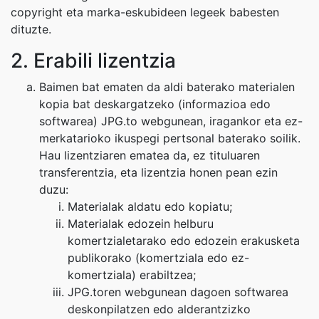
copyright eta marka-eskubideen legeek babesten
dituzte.
2. Erabili lizentzia
Baimen bat ematen da aldi baterako materialen
kopia bat deskargatzeko (informazioa edo
softwarea) JPG.to webgunean, iragankor eta ez-
merkatarioko ikuspegi pertsonal baterako soilik.
Hau lizentziaren ematea da, ez tituluaren
transferentzia, eta lizentzia honen pean ezin
duzu:
Materialak aldatu edo kopiatu;
Materialak edozein helburu
komertzialetarako edo edozein erakusketa
publikorako (komertziala edo ez-
komertziala) erabiltzea;
JPG.toren webgunean dagoen softwarea
deskonpilatzen edo alderantzizko