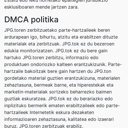
Estatu edo leku horretako epaitegien jurisdikzio
esklusiboaren mende jartzen zara.
DMCA politika
JPG.toren zerbitzuetako parte-hartzaileek beren
ardurapean igo, bihurtu, atzitu eta erabiltzen dituzte
materialak eta zerbitzuak. JPG.tok ez du bezeroen
edukia monitorizatzen. JPG.tok ez du bere gain
hartuko JPG.toren zerbitzu, informazio edo
produktuen ondoriozko kalteen erantzukizunik. Parte-
hartzaile bakoitzak bere gain hartzen du JPG.ton
gordetako material guztien erantzukizuna, materialen
zehaztasuna, bermeak barne, eta hiperestekak eta
marketin-materialak sortzeko beharrezko baimen
guztiak eskuratzea. JPG.tok ez du berariazko edo
inplizituko bermerik ematen erabiltzaileek edo parte-
hartzaileek Internetetik eskura dezaketen
informazioaren zehaztasuna, kalitatea edo izaerari
buruz, JPG.toren zerbitzuak erabiliz.