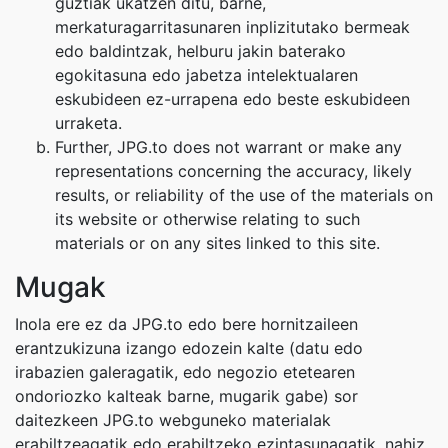
guztiak ukatzen ditu, barne,
merkaturagarritasunaren inplizitutako bermeak
edo baldintzak, helburu jakin baterako
egokitasuna edo jabetza intelektualaren
eskubideen ez-urrapena edo beste eskubideen
urraketa.
Further, JPG.to does not warrant or make any
representations concerning the accuracy, likely
results, or reliability of the use of the materials on
its website or otherwise relating to such
materials or on any sites linked to this site.
Mugak
Inola ere ez da JPG.to edo bere hornitzaileen
erantzukizuna izango edozein kalte (datu edo
irabazien galeragatik, edo negozio etetearen
ondoriozko kalteak barne, mugarik gabe) sor
daitezkeen JPG.to webguneko materialak
erabiltzeagatik edo erabiltzeko ezintasunagatik, nahiz