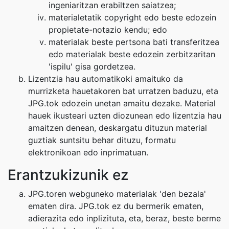
ingeniaritzan erabiltzen saiatzea;
materialetatik copyright edo beste edozein
propietate-notazio kendu; edo
materialak beste pertsona bati transferitzea
edo materialak beste edozein zerbitzaritan
'ispilu' gisa gordetzea.
Lizentzia hau automatikoki amaituko da
murrizketa hauetakoren bat urratzen baduzu, eta
JPG.tok edozein unetan amaitu dezake. Material
hauek ikusteari uzten diozunean edo lizentzia hau
amaitzen denean, deskargatu dituzun material
guztiak suntsitu behar dituzu, formatu
elektronikoan edo inprimatuan.
Erantzukizunik ez
JPG.toren webguneko materialak 'den bezala'
ematen dira. JPG.tok ez du bermerik ematen,
adierazita edo inplizituta, eta, beraz, beste berme