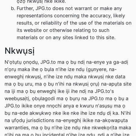
ọzọ nkwụsị nke ikike.
Further, JPG.to does not warrant or make any
representations concerning the accuracy, likely
results, or reliability of the use of the materials on
its website or otherwise relating to such
materials or on any sites linked to this site.
Nkwụsị
N'ọtụtụ ọnọdụ, JPG.to ma ọ bụ ndị na-enye ya ga-adị
n'ọrụ maka ihe ọ bụla n'ihe ize ndụ (gụnyere, na-
enweghị nkwụsị, n'ihe ize ndụ maka nkwụsị nke data
ma ọ bụ uru, ma ọ bụ n'ihi na nkwụsị ọrụ) na-apụta site
na iji ma ọ bụ enweghị ike iji ihe ndị na JPG.to's
weebụsaịtị, ọbụlagodi ma ọ bụrụ na JPG.to ma ọ bụ a
JPG.to ikike onye nnọchi anya e kwuru n'asụsụ ma ọ
bụ na-ede akwụkwọ nke ike nke ihe ize ndụ dị ka. N'ihi
na ụfọdụ jurisdictions na-enyeghị ikike na-akọwapụta
warranties, ma ọ bụ n'ihe ize ndụ nke nkwekọrịta maka
n'ihi na ma ọ bụ incidental n'ihe ize ndụ, ndị a n'ihe ize