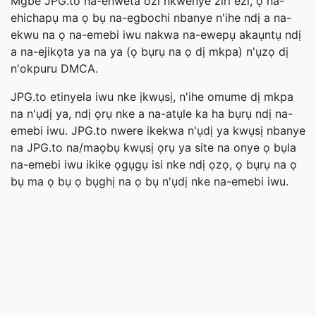
Mgbe JPG.to na-enweta ozi nkwenye ziri ezi, ọ na-
ehichapụ ma ọ bụ na-egbochi nbanye n'ihe ndị a na-
ekwu na ọ na-emebi iwu nakwa na-ewepụ akaụntụ ndị
a na-ejikọta ya na ya (ọ bụrụ na ọ dị mkpa) n'ụzọ dị
n'okpuru DMCA.
JPG.to etinyela iwu nke ịkwụsị, n'ihe omume dị mkpa
na n'ụdị ya, ndị ọrụ nke a na-atụle ka ha bụrụ ndị na-
emebi iwu. JPG.to nwere ikekwa n'ụdị ya kwụsị nbanye
na JPG.to na/maọbụ kwụsị ọrụ ya site na onye ọ bụla
na-emebi iwu ikike ọgụgụ isi nke ndị ọzọ, ọ bụrụ na ọ
bụ ma ọ bụ ọ bụghị na ọ bụ n'ụdị nke na-emebi iwu.