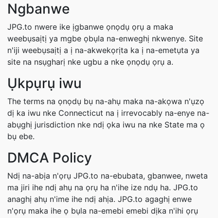
Ngbanwe
JPG.to nwere ike ịgbanwe ọnọdụ ọrụ a maka
weebụsaịtị ya mgbe ọbụla na-enweghị nkwenye. Site
n'iji weebụsaịtị a ị na-akwekọrịta ka ị na-emetụta ya
site na nsụgharị nke ugbu a nke ọnọdụ ọrụ a.
Ụkpụrụ iwu
The terms na ọnọdụ bụ na-ahụ maka na-akọwa n'ụzọ
dị ka iwu nke Connecticut na ị irrevocably na-enye na-
abụghị jurisdiction nke ndị ọka iwu na nke State ma ọ
bụ ebe.
DMCA Policy
Ndị na-abịa n'ọrụ JPG.to na-ebubata, gbanwee, nweta
ma jiri ihe ndị ahụ na ọrụ ha n'ihe ize ndụ ha. JPG.to
anaghị ahụ n'ime ihe ndị ahịa. JPG.to agaghị enwe
n'ọrụ maka ihe ọ bụla na-emebi emebi dịka n'ihi ọrụ