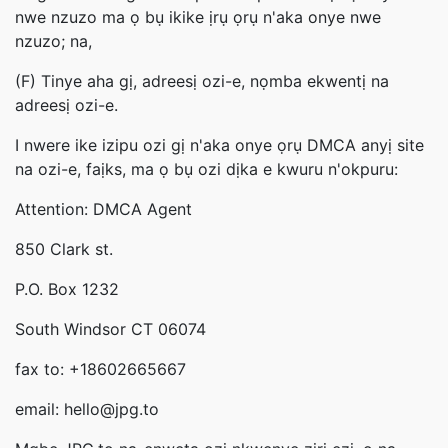
nwe nzuzo ma ọ bụ ikike ịrụ ọrụ n'aka onye nwe
nzuzo; na,
(F) Tinye aha gị, adreesị ozi-e, nọmba ekwentị na
adreesị ozi-e.
I nwere ike izipu ozi gị n'aka onye ọrụ DMCA anyị site
na ozi-e, faịks, ma ọ bụ ozi dịka e kwuru n'okpuru:
Attention: DMCA Agent
850 Clark st.
P.O. Box 1232
South Windsor CT 06074
fax to: +18602665667
email: hello@jpg.to