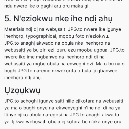
ndụ nwere ike ọ gaghị arụ ọrụ maka gị.
5. N'eziokwu nke ihe ndị ahụ
Materials ndị dị na webụsaịtị JPG.to nwere ike ịgụnye
ihenhọrọ, typographical, mọọbụ foto n'eziokwu.
JPG.to anaghị akwado na ọbụla nke ihenhọrọ na
webụsaịtị ya bụ ziri ezi, zuru ezu mọọbụ ugbua. JPG.to
nwere ike ime mgbanwe na ihenhọrọ ndị dị na
webụsaịtị ya mgbe ọbụla na enweghị ozi. Ma ọ bụ na ọ
bụghị JPG.to na-eme nkwekọrịta ọ bụla iji gbanwee
ihenhọrọ ndị ahụ.
Ụzọụkwụ
JPG.to achọghị ịgụnye saịtị niile ejikọtara na webụsaịtị
ya ma ọ bụghị onye na-ekwenyeghị n'ihe ndị dị na ya.
Itinye njikọ ọbụla na-egosi na JPG.to anaghị akwado
ya. Ijikwa webụsaịtị ọbụla ejikọtara bụ n'aka onye ọrụ.