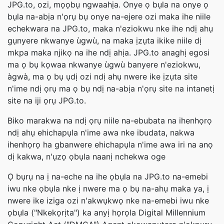
JPG.to, ozi, mọọbụ ngwaahịa. Onye ọ bụla na onye ọ
bụla na-abịa n'ọrụ bụ onye na-ejere ozi maka ihe niile
echekwara na JPG.to, maka n'eziokwu nke ihe ndị ahụ
gụnyere nkwanye ùgwù, na maka ịzụta ikike niile dị
mkpa maka njikọ na ihe ndị ahịa. JPG.to anaghị egosi
ma ọ bụ kọwaa nkwanye ùgwù banyere n'eziokwu,
àgwà, ma ọ bụ ụdị ozi ndị ahụ nwere ike ịzụta site
n'ime ndị ọrụ ma ọ bụ ndị na-abịa n'ọrụ site na intanetị
site na iji ọrụ JPG.to.
Biko marakwa na ndị ọrụ niile na-ebubata na ihenhọrọ
ndị ahụ ehichapụla n'ime awa nke ibudata, nakwa
ihenhọrọ ha gbanwere ehichapụla n'ime awa iri na anọ
dị kakwa, n'ụzọ ọbụla naanị nchekwa oge
Ọ bụrụ na ị na-eche na ihe ọbụla na JPG.to na-emebi
iwu nke ọbụla nke ị nwere ma ọ bụ na-ahụ maka ya, ị
nwere ike iziga ozi n'akwụkwọ nke na-emebi iwu nke
ọbụla ("Nkekọrịta") ka anyị họrọla Digital Millennium