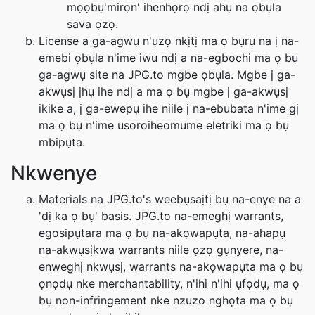
mọọbụ'mirọn' ihenhọrọ ndị ahụ na ọbụla
sava ọzọ.
License a ga-agwụ n'ụzọ nkịtị ma ọ bụrụ na ị na-
emebi ọbụla n'ime iwu ndị a na-egbochi ma ọ bụ
ga-agwụ site na JPG.to mgbe ọbụla. Mgbe ị ga-
akwụsị ịhụ ihe ndị a ma ọ bụ mgbe ị ga-akwụsị
ikike a, ị ga-ewepụ ihe niile ị na-ebubata n'ime gị
ma ọ bụ n'ime usoroiheomume eletriki ma ọ bụ
mbipụta.
Nkwenye
Materials na JPG.to's weebụsaịtị bụ na-enye na a
'dị ka ọ bụ' basis. JPG.to na-emeghị warrants,
egosipụtara ma ọ bụ na-akọwapụta, na-ahapụ
na-akwụsịkwa warrants niile ọzọ gụnyere, na-
enweghị nkwụsị, warrants na-akọwapụta ma ọ bụ
ọnọdụ nke merchantability, n'ihi n'ihi ụfọdụ, ma ọ
bụ non-infringement nke nzuzo nghọta ma ọ bụ