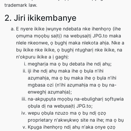
trademark law.
2. Jiri ikikembanye
E nyere ikike ịwụnye ndebata nke ihenhọrọ (ihe
ọmụma mọọbụ saịtị) na webụsaịtị JPG.to maka
nlele nkeonwe, ọ bụghị maka nlekota ahịa. Nke a
bụ ikike nke ikike, ọ bụghị ntụgharị nke ikike, na
n'okpuru ikike a ị gaghị:
megharịa ma ọ bụ debata ihe ndị ahụ;
iji ihe ndị ahụ maka ihe ọ bụla n'ihi
azụmahịa, ma ọ bụ maka ihe ọ bụla n'ihi
mgbasa ozi (n'ihi azụmahịa ma ọ bụ na-
enweghị azụmahịa);
na-akpụpụta mọọbụ na-ebuligharị sọftụwia
ọbụla dị na webụsaịtị JPG.to;
wepu ọbụla nzuzo ma ọ bụ ndị ọzọ
proprietary n'akwụkwọ site na ihe; ma ọ bụ
Kpụga ihenhọrọ ndị ahụ n'aka onye ọzọ