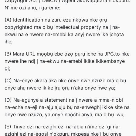
Copyright Act ("DMCA") Agent akọwapụtara n'okpuru.
N'ime ozi ahụ, ị ga-eme:
(A) Identification na zuru ezu nkọwa nke ọrụ
copyrighted ma ọ bụ intellectual property na ị na-
ekwu na e nwere na-emebi ka anyị nwere ike ịchọta
ihe;
(B) Mara URL mọọbụ ebe ọzọ pụrụ iche na JPG.to nke
nwere ihe ndị ị na-ekwu na-emebi ikike ikikembanye
gị;
(C) Na-enye akara aka nke onye nwe nzuzo ma ọ bụ
onye ahụ nwere ikike ịrụ ọrụ n'aka onye nwe ya;
(D) Na-agụnye a statement na ị nwere a mma-n'obi
na-eche na-eji na-ajụ ajụjụ bụ na-enweghị ikike site na
onye nwe nzuzo, ya onye nnọchi anya, ma ọ bụ iwu;
(E) Tinye ozi na-ezighi ezi na-abịa n'ime ozi gị na-
ezighi ezi na-egosi n'okpuru mkpesa nke ị bụ onye