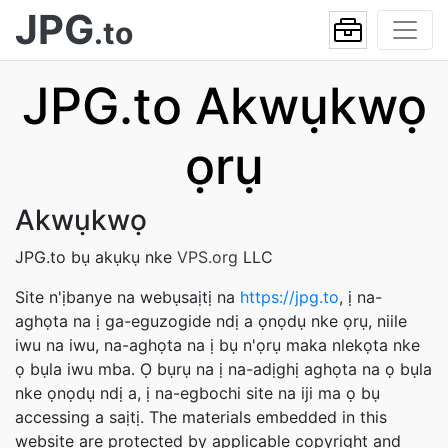
JPG
.to
JPG.to Akwụkwọ
ọrụ
Akwụkwọ
JPG.to bụ akụkụ nke
VPS.org
LLC
Site n'ịbanye na webụsaịtị na
https://jpg.to
, ị na-
aghọta na ị ga-eguzogide ndị a ọnọdụ nke ọrụ, niile
iwu na iwu, na-aghọta na ị bụ n'ọrụ maka nlekọta nke
ọ bụla iwu mba. Ọ bụrụ na ị na-adịghị aghọta na ọ bụla
nke ọnọdụ ndị a, ị na-egbochi site na iji ma ọ bụ
accessing a saịtị. The materials embedded in this
website are protected by applicable copyright and