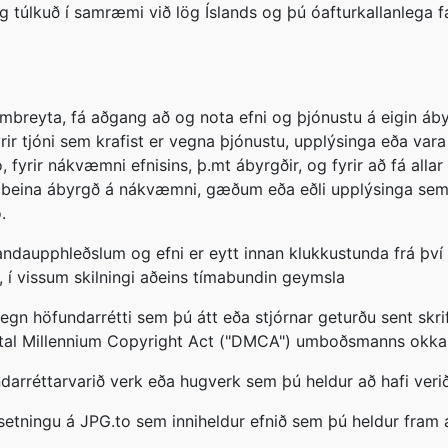
 og túlkuð í samræmi við lög Íslands og þú óafturkallanlega f
mbreyta, fá aðgang að og nota efni og þjónustu á eigin áby
yrir tjóni sem krafist er vegna þjónustu, upplýsinga eða va
fyrir nákvæmni efnisins, þ.mt ábyrgðir, og fyrir að fá allar
óbeina ábyrgð á nákvæmni, gæðum eða eðli upplýsinga sem 
.
ndaupphleðslum og efni er eytt innan klukkustunda frá því a
, í vissum skilningi aðeins tímabundin geymsla
 gegn höfundarrétti sem þú átt eða stjórnar geturðu sent skr
Digital Millennium Copyright Act ("DMCA") umboðsmanns okkar
arréttarvarið verk eða hugverk sem þú heldur að hafi verið
aðsetningu á JPG.to sem inniheldur efnið sem þú heldur fram 