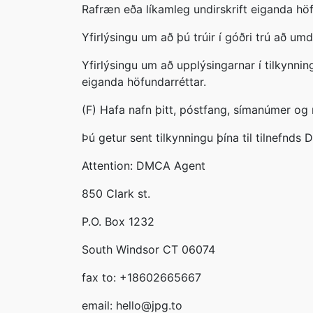
Rafræn eða líkamleg undirskrift eiganda höfu
Yfirlýsingu um að þú trúir í góðri trú að u
Yfirlýsingu um að upplýsingarnar í tilkynnin
eiganda höfundarréttar.
(F) Hafa nafn þitt, póstfang, símanúmer og 
Þú getur sent tilkynningu þína til tilnefnd
Attention: DMCA Agent
850 Clark st.
P.O. Box 1232
South Windsor CT 06074
fax to: +18602665667
email: hello@jpg.to