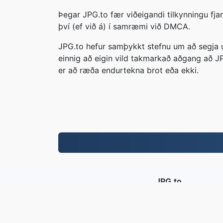
Þegar JPG.to fær viðeigandi tilkynningu fja
því (ef við á) í samræmi við DMCA.
JPG.to hefur samþykkt stefnu um að segja up
einnig að eigin vild takmarkað aðgang að J
er að ræða endurtekna brot eða ekki.
JPG.to
Skrár breyttar frá 2019