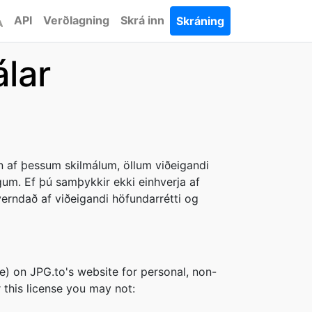
API
Verðlagning
Skrá inn
Skráning
lar
 af þessum skilmálum, öllum viðeigandi
um. Ef þú samþykkir ekki einhverja af
verndað af viðeigandi höfundarrétti og
e) on JPG.to's website for personal, non-
r this license you may not: