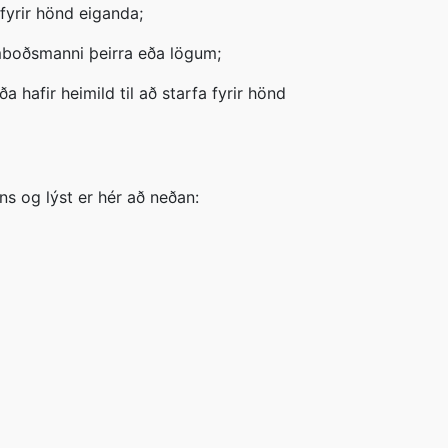
 fyrir hönd eiganda;
umboðsmanni þeirra eða lögum;
 hafir heimild til að starfa fyrir hönd
ns og lýst er hér að neðan: