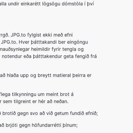
alla undir einkarétt lögsögu dómstóla í því
rgð. JPG.to fylgist ekki með efni
ra JPG.to. Hver þátttakandi ber eingöngu
 nauðsynlegar heimildir fyrir tengla og
notendur eða þátttakendur geta fengið frá
ð hlaða upp og breytt matieral þeirra er
iflega tilkynningu um meint brot á
 sem tilgreint er hér að neðan.
 brotið gegn svo að við getum fundið efnið;
að brjóti gegn höfundarrétti þínum;