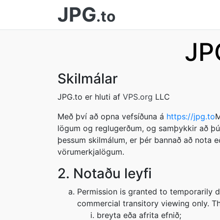
JPG
.to
JP
Skilmálar
JPG.to er hluti af
VPS.org
LLC
Með því að opna vefsíðuna á
https://jpg.to
M
lögum og reglugerðum, og samþykkir að þú b
þessum skilmálum, er þér bannað að nota eða
vörumerkjalögum.
2. Notaðu leyfi
Permission is granted to temporarily 
commercial transitory viewing only. Thi
breyta eða afrita efnið;