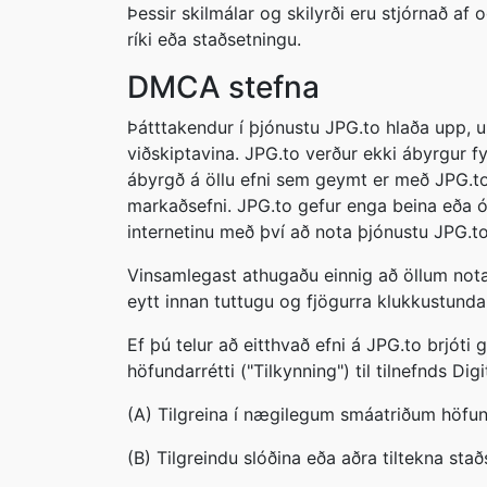
Þessir skilmálar og skilyrði eru stjórnað af
ríki eða staðsetningu.
DMCA stefna
Þátttakendur í þjónustu JPG.to hlaða upp, u
viðskiptavina. JPG.to verður ekki ábyrgur f
ábyrgð á öllu efni sem geymt er með JPG.to, 
markaðsefni. JPG.to gefur enga beina eða 
internetinu með því að nota þjónustu JPG.to
Vinsamlegast athugaðu einnig að öllum nota
eytt innan tuttugu og fjögurra klukkustunda
Ef þú telur að eitthvað efni á JPG.to brjóti
höfundarrétti ("Tilkynning") til tilnefnds 
(A) Tilgreina í nægilegum smáatriðum höfund
(B) Tilgreindu slóðina eða aðra tiltekna st