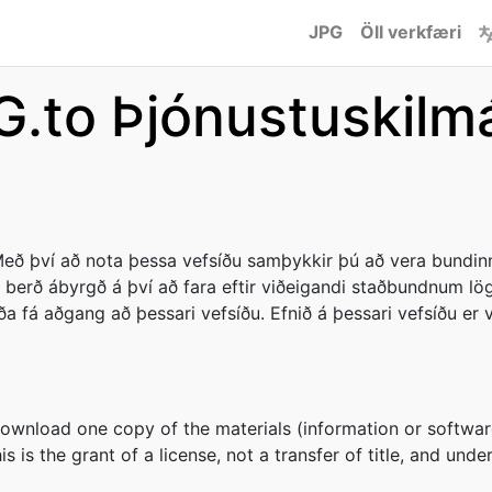
JPG
Öll verkfæri
G.to Þjónustuskilmá
eð því að nota þessa vefsíðu samþykkir þú að vera bundinn
erð ábyrgð á því að fara eftir viðeigandi staðbundnum lög
 fá aðgang að þessari vefsíðu. Efnið á þessari vefsíðu er 
download one copy of the materials (information or softwar
s is the grant of a license, not a transfer of title, and unde