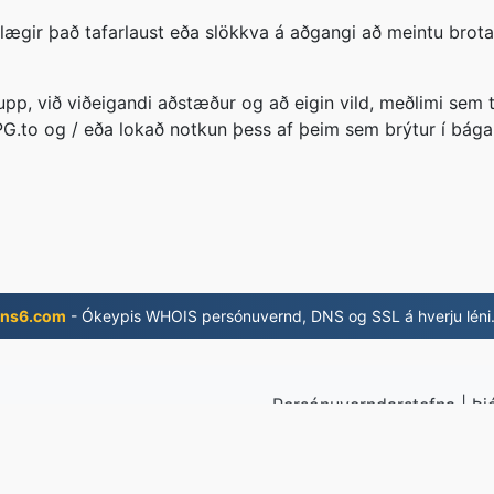
rlægir það tafarlaust eða slökkva á aðgangi að meintu brot
p, við viðeigandi aðstæður og að eigin vild, meðlimi sem t
PG.to og / eða lokað notkun þess af þeim sem brýtur í bága
ns6.com
- Ókeypis WHOIS persónuvernd, DNS og SSL á hverju léni
Persónuverndarstefna
|
Þj
A
© 2026 JP