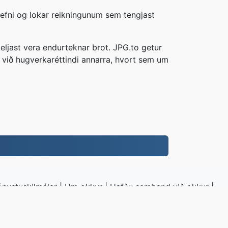
aefni og lokar reikningunum sem tengjast
eljast vera endurteknar brot. JPG.to getur
 við hugverkaréttindi annarra, hvort sem um
.
ónustuskilmálar
|
Um okkur
|
Hafðu samband við okkur
|
PI
|
Sýnishorn
|
Setja upp forrit
G.to
|
VPS.org
LLC | Búið til af
nadermx