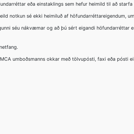
ndarréttar eða einstaklings sem hefur heimild til að starfa
mdeild notkun sé ekki heimiluð af höfundarréttareigendum, 
gunni séu nákvæmar og að þú sért eigandi höfundarréttar eða
netfang.
s DMCA umboðsmanns okkar með tölvupósti, faxi eða pósti ei