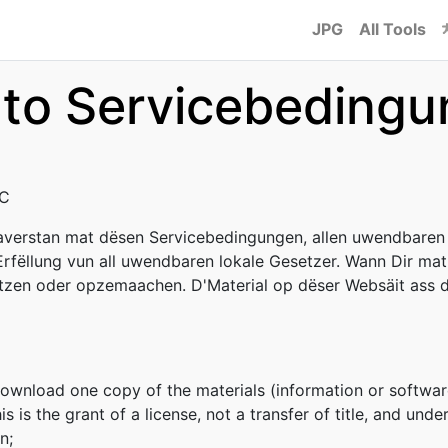
JPG
All Tools
to Servicebeding
C
r averstan mat dësen Servicebedingungen, allen uwendbaren 
'Erfëllung vun all uwendbaren lokale Gesetzer. Wann Dir mat
otzen oder opzemaachen. D'Material op dëser Websäit ass 
download one copy of the materials (information or softwar
s is the grant of a license, not a transfer of title, and unde
n;