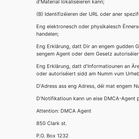
d'Material lokaliséieren kann;
(B) Identifizéieren der URL oder aner spezif
Eng elektronesch oder physikalesch Ënners
handelen;
Eng Erklärung, datt Dir an engem gudden G
sengem Agent oder dem Gesetz autoriséiert
Eng Erklärung, datt d'Informatiounen an Äre
oder autoriséiert sidd am Numm vum Urhebe
D'Adress ass eng Adress, déi mat engem N
D'Notifikatioun kann un eise DMCA-Agent p
Attention: DMCA Agent
850 Clark st.
P.O. Box 1232