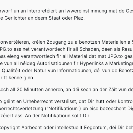
worf un an interpretéiert an Iwwereinstimmung mat de Ges
de Geriichter an deem Staat oder Plaz.
konvertéieren, kréien Zougang zu a benotzen Materialien a 
PG.to ass net verantwortlech fir all Schaden, deen als Resu
ss eleng verantwortlech fir all Material dat mat JPG.to ges
hale vun all néideg Autorisatiounen fir Hyperlinks a Marketin
 Qualitéit oder Natur vun Informatiounen, déi vun de Benot
itt kënne ginn.
ech all 20 Minutten änneren, an déi sech an der Zäit vun der
géint en Urheberrecht verstéisst, dat Dir hutt oder kontroll
errechtsverletzung ("Notifikatioun") un eise bezeechent D
iert ass. An der Notifikatioun sollt Dir:
opyright Aarbecht oder intellektuellt Eegentum, déi Dir beh