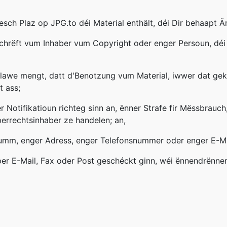
esch Plaz op JPG.to déi Material enthält, déi Dir behaapt Ä
chrëft vum Inhaber vum Copyright oder enger Persoun, dé
lawe mengt, datt d'Benotzung vum Material, iwwer dat gekl
 ass;
r Notifikatioun richteg sinn an, ënner Strafe fir Mëssbrauc
rrechtsinhaber ze handelen; an,
umm, enger Adress, enger Telefonsnummer oder enger E-Ma
er E-Mail, Fax oder Post geschéckt ginn, wéi ënnendrënner