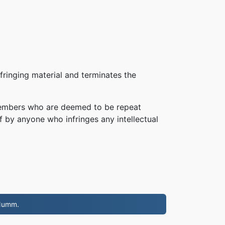
fringing material and terminates the
, members who are deemed to be repeat
of by anyone who infringes any intellectual
 Numm.