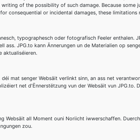
n writing of the possibility of such damage. Because some ju
ity for consequential or incidental damages, these limitation
nesch, typographesch oder fotografisch Feeler enthalen. JP
ell ass. JPG.to kann Ännerungen un de Materialien op seng
e aktualiséieren.
 déi mat senger Websäit verlinkt sinn, an ass net verantwort
lizéiert net d'Ënnerstëtzung vun der Websäit vun JPG.to. 
g Websäit all Moment ouni Noriicht iwwerschaffen. Duerch 
dingungen zou.