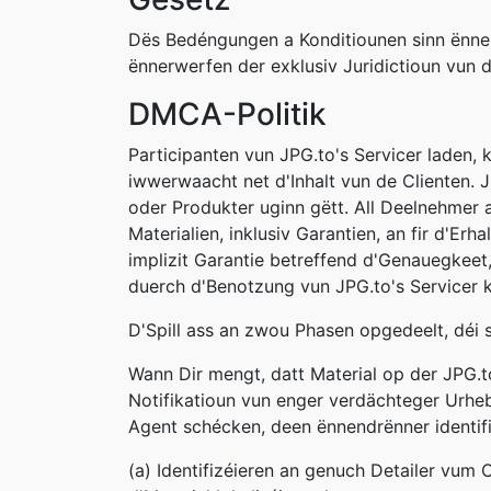
Dës Bedéngungen a Konditiounen sinn ënner
ënnerwerfen der exklusiv Juridictioun vun 
DMCA-Politik
Participanten vun JPG.to's Servicer laden, 
iwwerwaacht net d'Inhalt vun de Clienten. J
oder Produkter uginn gëtt. All Deelnehmer a
Materialien, inklusiv Garantien, an fir d'Er
implizit Garantie betreffend d'Genauegkeet,
duerch d'Benotzung vun JPG.to's Servicer kr
D'Spill ass an zwou Phasen opgedeelt, déi s
Wann Dir mengt, datt Material op der JPG.to 
Notifikatioun vun enger verdächteger Urheb
Agent schécken, deen ënnendrënner identifizé
(a) Identifizéieren an genuch Detailer vum C