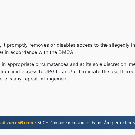
 it promptly removes or disables access to the allegedly in
le) in accordance with the DMCA.
, in appropriate circumstances and at its sole discretion
retion limit access to JPG.to and/or terminate the use there
ere is any repeat infringement.
äit vun ns6.com
- 800+ Domain Extensioune. Fannt Äre perfekten