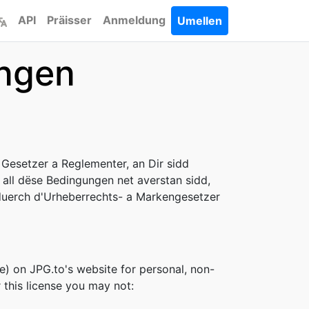
API
Präisser
Anmeldung
Umellen
ungen
Gesetzer a Reglementer, an Dir sidd
 all dëse Bedingungen net averstan sidd,
duerch d'Urheberrechts- a Markengesetzer
e) on JPG.to's website for personal, non-
r this license you may not: