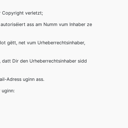
r Copyright verletzt;
i autoriséiert ass am Numm vum Inhaber ze
ot gëtt, net vum Urheberrechtsinhaber,
h, datt Dir den Urheberrechtsinhaber sidd
il-Adress uginn ass.
 uginn: