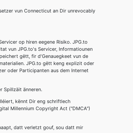
etzer vun Connecticut an Dir unrevocably
Servicer op hiren eegene Risiko. JPG.to
ltat vun JPG.to's Servicer, Informatiounen
peichert gëtt, fir d'Genauegkeet vun de
gmaterialien. JPG.to gëtt keng explizit oder
zer oder Participanten aus dem Internet
 Spillzäit änneren.
éiert, kënnt Dir eng schriftlech
igital Millennium Copyright Act ("DMCA")
aapt, datt verletzt gouf, sou datt mir