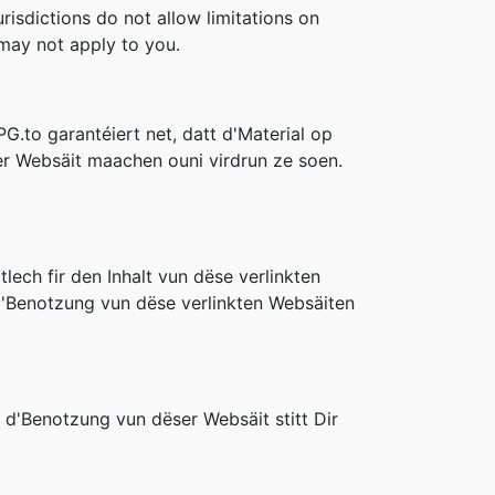
risdictions do not allow limitations on
s may not apply to you.
G.to garantéiert net, datt d'Material op
er Websäit maachen ouni virdrun ze soen.
lech fir den Inhalt vun dëse verlinkten
D'Benotzung vun dëse verlinkten Websäiten
d'Benotzung vun dëser Websäit stitt Dir