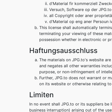
d'Material fir kommerziell Zweck
Versuch, Software op der JPG.to
all Copyright oder aner proprietä
d'Material op eng aner Persoun 
This license shall automatically termi
terminating your viewing of these mat
possession whether in electronic or pr
Haftungsausschluss
The materials on JPG.to's website are
and negates all other warranties includ
purpose, or non-infringement of intelle
Further, JPG.to does not warrant or mak
on its website or otherwise relating to 
Limiten
In no event shall JPG.to or its suppliers be 
business interruption) arising out of the us