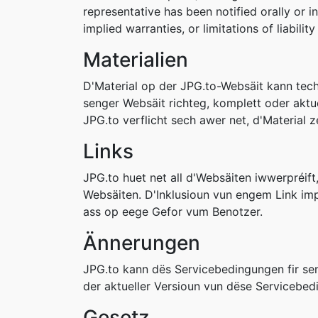
representative has been notified orally or i
implied warranties, or limitations of liabil
Materialien
D'Material op der JPG.to-Websäit kann tech
senger Websäit richteg, komplett oder aktu
JPG.to verflicht sech awer net, d'Material z
Links
JPG.to huet net all d'Websäiten iwwerpréift,
Websäiten. D'Inklusioun vun engem Link imp
ass op eege Gefor vum Benotzer.
Ännerungen
JPG.to kann dës Servicebedingungen fir sen
der aktueller Versioun vun dëse Servicebe
Gesetz