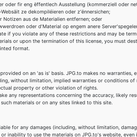
er oder fir eng ëffentlech Ausstellung (kommerziell oder n
-Websäit ze dekompiléieren oder z'ënnersichen;
r Notizen aus de Materialien entfernen; oder
iwwerdroen oder d'Material op engem anere Server'spegelen
nate if you violate any of these restrictions and may be te
erials or upon the termination of this license, you must de
inted format.
 provided on an 'as is' basis. JPG.to makes no warranties, 
ing, without limitation, implied warranties or conditions of m
ctual property or other violation of rights.
e any representations concerning the accuracy, likely result
such materials or on any sites linked to this site.
liable for any damages (including, without limitation, damage
e or inability to use the materials on JPG.to's website, even