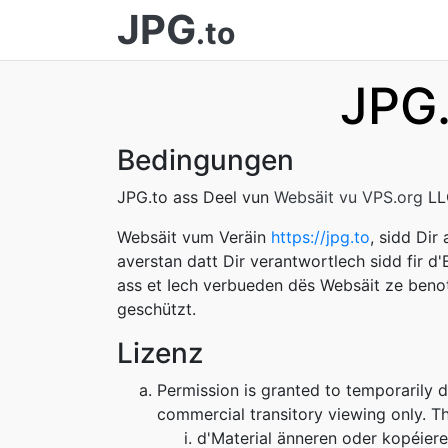
JPG
.to
JPG.
Bedingungen
JPG.to ass Deel vun
Websäit vu VPS.org
LL
Websäit vum Veräin
https://jpg.to
, sidd Di
averstan datt Dir verantwortlech sidd fir d
ass et Iech verbueden dës Websäit ze ben
geschützt.
Lizenz
Permission is granted to temporarily 
commercial transitory viewing only. Thi
d'Material änneren oder kopéiere