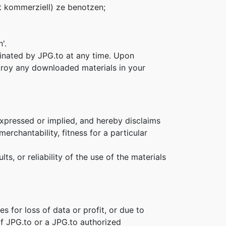
et kommerziell) ze benotzen;
'.
rminated by JPG.to at any time. Upon
stroy any downloaded materials in your
expressed or implied, and hereby disclaims
erchantability, fitness for a particular
s, or reliability of the use of the materials
s for loss of data or profit, or due to
 if JPG.to or a JPG.to authorized