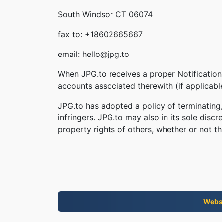
South Windsor CT 06074
fax to: +18602665667
email: hello@jpg.to
When JPG.to receives a proper Notification,
accounts associated therewith (if applicab
JPG.to has adopted a policy of terminating
infringers. JPG.to may also in its sole disc
property rights of others, whether or not th
Webs