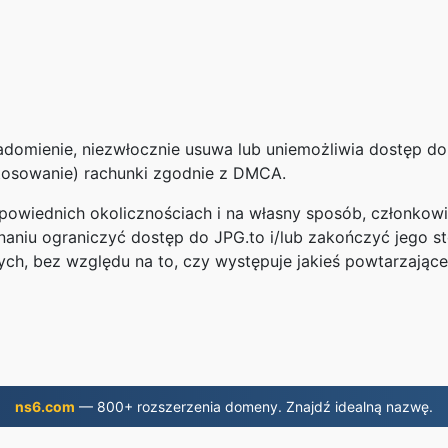
adomienie, niezwłocznie usuwa lub uniemożliwia dostęp do
stosowanie) rachunki zgodnie z DMCA.
powiednich okolicznościach i na własny sposób, członkowie
niu ograniczyć dostęp do JPG.to i/lub zakończyć jego s
nych, bez względu na to, czy występuje jakieś powtarzające
ns6.com
— 800+ rozszerzenia domeny. Znajdź idealną nazwę.