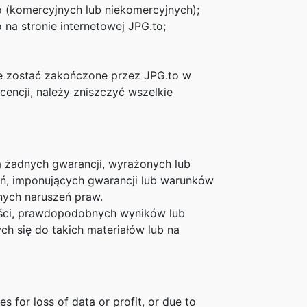
 (komercyjnych lub niekomercyjnych);
na stronie internetowej JPG.to;
oże zostać zakończone przez JPG.to w
encji, należy zniszczyć wszelkie
era żadnych gwarancji, wyrażonych lub
eń, imponujących gwarancji lub warunków
nnych naruszeń praw.
ości, prawdopodobnych wyników lub
ch się do takich materiałów lub na
s for loss of data or profit, or due to