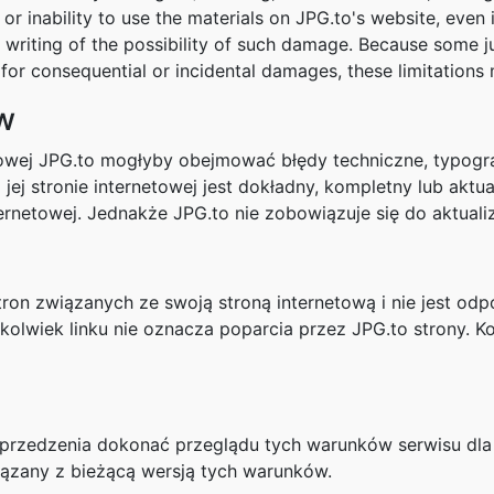
e or inability to use the materials on JPG.to's website, even
n writing of the possibility of such damage. Because some ju
ity for consequential or incidental damages, these limitation
w
etowej JPG.to mogłyby obejmować błędy techniczne, typogra
a jej stronie internetowej jest dokładny, kompletny lub a
ternetowej. Jednakże JPG.to nie zobowiązuje się do aktualiz
ron związanych ze swoją stroną internetową i nie jest odp
kolwiek linku nie oznacza poparcia przez JPG.to strony. Kor
edzenia dokonać przeglądu tych warunków serwisu dla sw
wiązany z bieżącą wersją tych warunków.