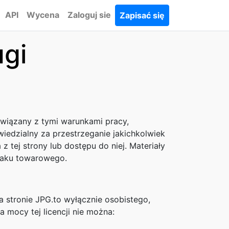
API
Wycena
Zaloguj sie
Zapisać się
ugi
 związany z tymi warunkami pracy,
edzialny za przestrzeganie jakichkolwiek
 tej strony lub dostępu do niej. Materiały
znaku towarowego.
 stronie JPG.to wyłącznie osobistego,
na mocy tej licencji nie można: