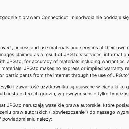
 zgodnie z prawem Connecticut i nieodwołalnie poddaje si
onvert, access and use materials and services at their own
amages claimed as a result of JPG.to's services, information
with JPG.to, for accuracy of materials including warranties, 
 materials. JPG.to makes no express or implied warranty reg
r participants from the internet through the use of JPG.to'
syłki i zawartość użytkownika są usuwane w ciągu kilku go
wudziestu czterech godzin, w pewnym sensie tylko tymcz
emat JPG.to naruszają wszelkie prawa autorskie, które posi
eniu praw autorskich („obwieszczenie”) do naszego wyz
W powiadomieniu należy: