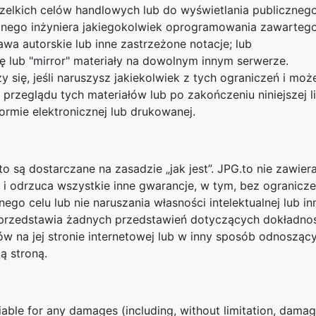
zelkich celów handlowych lub do wyświetlania publicznego
nego inżyniera jakiegokolwiek oprogramowania zawartego 
wa autorskie lub inne zastrzeżone notacje; lub
bę lub "mirror" materiały na dowolnym innym serwerze.
 się, jeśli naruszysz jakiekolwiek z tych ograniczeń i m
zeglądu tych materiałów lub po zakończeniu niniejszej lic
ormie elektronicznej lub drukowanej.
.to są dostarczane na zasadzie „jak jest”. JPG.to nie zawi
i odrzuca wszystkie inne gwarancje, w tym, bez ogranicz
ego celu lub nie naruszania własności intelektualnej lub i
e przedstawia żadnych przedstawień dotyczących dokładn
w na jej stronie internetowej lub w inny sposób odnoszący
ą stroną.
liable for any damages (including, without limitation, damage