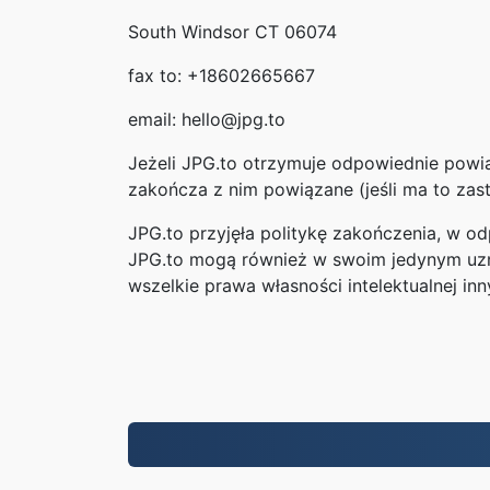
South Windsor CT 06074
fax to: +18602665667
email: hello@jpg.to
Jeżeli JPG.to otrzymuje odpowiednie powi
zakończa z nim powiązane (jeśli ma to za
JPG.to przyjęła politykę zakończenia, w od
JPG.to mogą również w swoim jedynym uzna
wszelkie prawa własności intelektualnej in