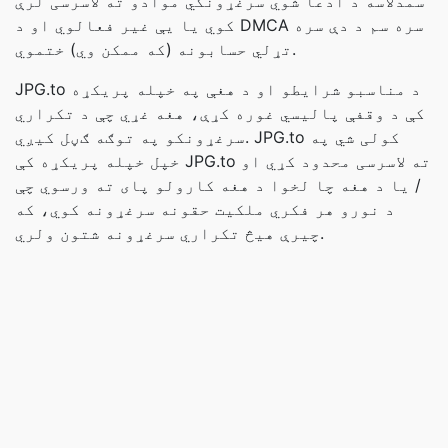
سمدلاسه د ادعا شوي سرغړونکي موادو ته لاسرسی لرې
کوي یا یې غیر فعالوي او د DMCA سره سم د دې سره
تړلي حسابونه (که ممکن وي) ختموي.
JPG.to د مناسبو شرایطو او د هغې په خپله پریکړه
کې د وقفې پالیسي غوره کړې، هغه غړي چې د تکراري
سرغړونکو په توګه ګڼل کیږي. JPG.to کولی شي په
خپل خپله پریکړه کې JPG.to ته لاسرسی محدود کړي او
/ یا د هغه چا لخوا د هغه کارولو پای ته ورسوي چې
د نورو هر فکري ملکیت حقونه سرغړونه کوي، که
چیرې هیڅ تکراري سرغړونه شتون ولري.