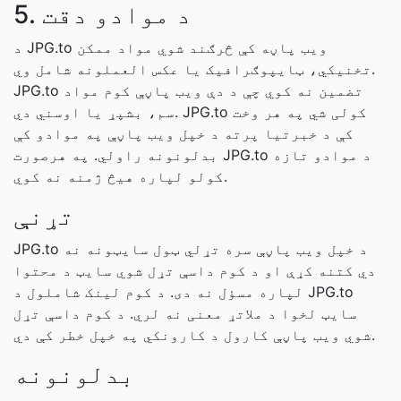
5. د موادو دقت
د JPG.to ویب پاڼه کې څرګند شوي مواد ممکن
تخنیکي، ټایپوګرافیک یا عکس العملونه شامل وي.
JPG.to تضمین نه کوي چې د دې ویب پاڼې کوم مواد
سم، بشپړ یا اوسني دي. JPG.to کولی شي په هر وخت
کې د خبرتیا پرته د خپل ویب پاڼې په موادو کې
بدلونونه راولي. په هرصورت JPG.to د موادو تازه
کولو لپاره هیڅ ژمنه نه کوي.
تړنې
JPG.to د خپل ویب پاڼې سره تړلي ټول سایټونه نه
دي کتنه کړې او د کوم داسې تړل شوي سایټ د محتوا
لپاره مسؤل نه دی. د کوم لینک شاملول د JPG.to
سایټ لخوا د ملاتړ معنی نه لري. د کوم داسې تړل
شوي ویب پاڼې کارول د کارونکي په خپل خطر کې دي.
بدلونونه