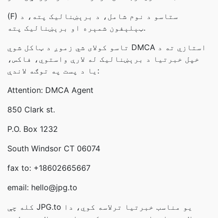
(F) ستاسو د نوم شامل، د برېښنالیک پته، د
ټېلېفون شمېره او برېښناليک پته.
تاسو کولای شي زموږ د ټاکل شوي DMCA استازي ته د
خپل خبرتیا د برېښناليک له لارې واستوي، فاکس،
یا د پست په توګه لاندې:
Attention: DMCA Agent
850 Clark st.
P.O. Box 1232
South Windsor CT 06074
fax to: +18602665667
email: hello@jpg.to
کله چې JPG.to یو مناسب خبرتیا ترلاسه کوي، دا