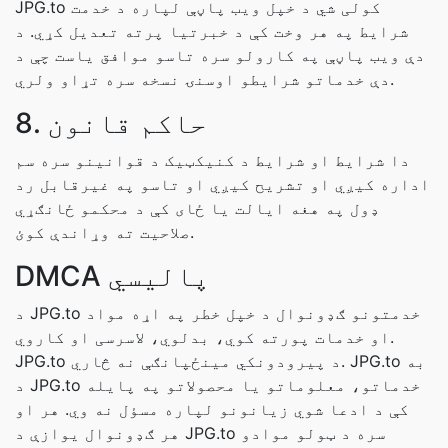
JPG.to کولی شي د خپل ویب پاڼې لپاره د خدمت
شرایط په هر وخت کې د خبرتیا پرته تعدیل کړي. د
دې ویب پاڼې په کارولو سره تاسو موافق یاست چې د
دې خدماتو شرایطو اوسنۍ نسخه سره تړاو ولري.
8. حاکم قانون
دا شرایط او شرایط د کنیکټیک د قوانینو سره سم
اداره کیږي او تشریح کیږي او تاسو په غیرقابل رد
ډول په هغه ایالت یا ځای کې د محکمو ځانګړي
صلاحیت ته وړاندې کوئ.
DMCA پاليسي
د JPG.to خدمتونو ګډونوال د خپل خطر په اړه مواد
او خدمات پورته کوي، بدلوي، لاسرسی او کاروي.
JPG.to د پیرودونکي مینځپانګې نه څاري. JPG.to به
د JPG.to خدماتو، معلوماتو یا محصولاتو په پایله
کې د ادعا شوي زیانونو لپاره مسؤل نه وي. هر او
هر ګډونوال یوازې د JPG.to سره د ټولو موادو