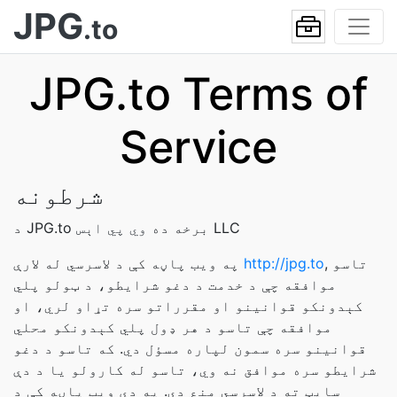
JPG
.to
JPG.to Terms of
Service
شرطونه
LLC
د JPG.to برخه ده
وي پي اېس
, تاسو
http://jpg.to
په ویب پاڼه کې د لاسرسي له لارې
موافقه چې د خدمت د دغو شرایطو، د ټولو پلي
کېدونکو قوانینو او مقرراتو سره تړاو لري، او
موافقه چې تاسو د هر ډول پلي کېدونکو محلي
قوانینو سره سمون لپاره مسؤل دي. که تاسو د دغو
شرایطو سره موافق نه وي، تاسو له کارولو یا د دې
سایټ ته د لاسرسي منع دي. په دې ویب پاڼه کې د