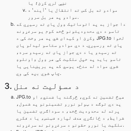
نښې لرې کړئ؛ یا
موادو ته بل کس ته انتقال یا 'آینه' د
موادو په هر بل سرور.
دا جواز به په اتوماتيک ډول پای ته رسیږي که
تاسو د دې محدودیتونو څخه کوم یو سرغړونه
وکړئ او کیدای شي په هر وخت کې د JPG.to لخوا
پای ته ورسیږي. د دې موادو ستاسو لیدلو پای
ته رسېدو یا د دې جواز پای ته رسېدو سره،
تاسو باید په خپل ملکیت کې هر ډول ډاونلوډ
شوي مواد له منځه یوسي که په بریښنایی یا
چاپ شوي بڼه کې وي.
3. د مسؤليت نه منل
JPG.to هیڅ تضمین نه کوي، څرګند یا ضمني، او
په دې توګه د ټولو نورو تضمینونو په شمول،
پرته له محدودیت څخه، د سوداګرۍ تضمین یا
شرایط، د ځانګړي هدف لپاره فټنس، یا د فکري
ملکیت یا نورو حقونو د سرغړونو نه سرغړونه.