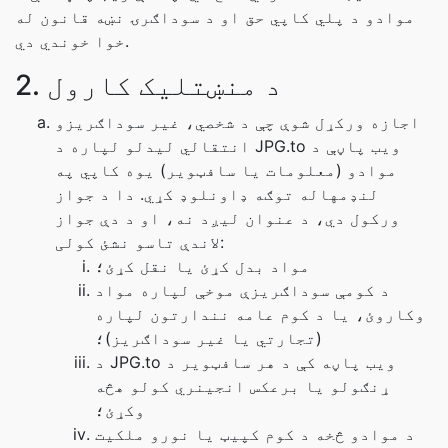
موادو د پلي کاپي حق او د سوداګرۍ نښه قانون له
خوا خوندي دي.
2. د منښتليک کارول
اجازه ورکړل شوې چې د شخصي، غیر سوداګریزو
انتقالي لیدلو لپاره د JPG.to ویب پاڼې د
موادو (معلومات یا سافټویر) یوه کاپي په
لنډمهاله توګه ډاونلوډ کړي. دا د جواز
ورکول دي، د عنوان لیږد نه، او د دې جواز
لاندې تاسو نشئ کولی:
مواد بدل کړئ یا نقل کړئ؛
د کومې سوداګریزې موخې لپاره مواد
وکاروئ، یا د کوم عامه نندارتون لپاره
(تجارتي یا غیر سوداګریز)؛
د JPG.to ویب پاڼه کې د هر سافټویر د
ړنګولو یا برعکس انجینري کولو هڅه
وکړئ؛
د موادو څخه د کوم کپیټ یا نورو ملکیت