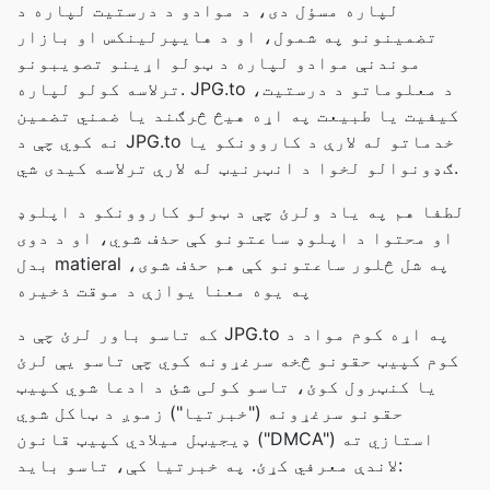
لپاره مسؤل دی، د موادو د درستیت لپاره د
تضمینونو په شمول، او د هایپرلینکس او بازار
موندنې موادو لپاره د ټولو اړینو تصویبونو
ترلاسه کولو لپاره. JPG.to د معلوماتو د درستیت،
کیفیت یا طبیعت په اړه هیڅ څرګند یا ضمني تضمین
نه کوي چې د JPG.to خدماتو له لارې د کاروونکو یا
ګډونوالو لخوا د انټرنیټ له لارې ترلاسه کیدی شي.
لطفا هم په یاد ولرئ چې د ټولو کاروونکو د اپلوډ
او محتوا د اپلوډ ساعتونو کې حذف شوي، او د دوی
بدل matieral په شل څلور ساعتونو کې هم حذف شوی،
په یوه معنا یوازې د موقت ذخیره
که تاسو باور لرئ چې د JPG.to په اړه کوم مواد د
کوم کپیټ حقونو څخه سرغړونه کوي چې تاسو یې لرئ
یا کنټرول کوئ، تاسو کولی شئ د ادعا شوي کپیټ
حقونو سرغړونه ("خبرتیا") زموږ د ټاکل شوي
ډیجیټل میلادي کپیټ قانون ("DMCA") استازي ته
لاندې معرفي کړئ. په خبرتیا کې، تاسو باید: