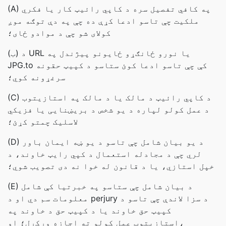
(A) په کافي تفصیل سره د کاپي رائيټ کار یا فکري
ملکیت چې تاسو ادعا کړې ده چې په دې توګه موږ
کولای شو چې د موادو ځای؛
(ب) د URL یا نورو ځانګړو ځایونو پیژندل په
JPG.to کې چې تاسو ادعا کوئ ستاسو د کپیټ حقونه
سرغړونه کوي؛
(C) د کاپي رائيټ د مالک یا د مالک په استازیتوب
د عمل کولو لپاره د یو شخص د بریښنایی یا فزیکي
لاسلیک چمتو کړئ؛
(D) د يو بيان شامل چې تاسو د يو ښه ايمان باور
لري چې د مجادله استعمال د کپي رایټ خاوند، د
خپل استازي، يا د قانون له خوا نه دی تصويب شوي؛
(E) د بيان شامل چې ستاسو په خبرتیا کې شامل
معلومات سم دي او د perjury د سزا لاندې چې تاسو د
کپیټ حق خاوند یا د کپیټ حق د خاوند په
استازیتوب عمل کولو ته اجازه ورکړل؛ او،