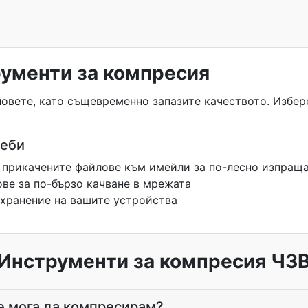
ументи за компресия
овете, като същевременно запазите качеството. Избере
реби
 прикачените файлове към имейли за по-лесно изпращ
ве за по-бързо качване в мрежата
ъхранение на вашите устройства
Инструменти за компресия ЧЗ
е мога да компресирам?