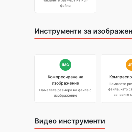
Намалете размера на PDF
файла
Инструменти за изображе
IMG
J
Компресиране на
Компресир
изображение
Намалете ра
файла, като 
Намалете размера на файла с
запазите 
изображение
Видео инструменти