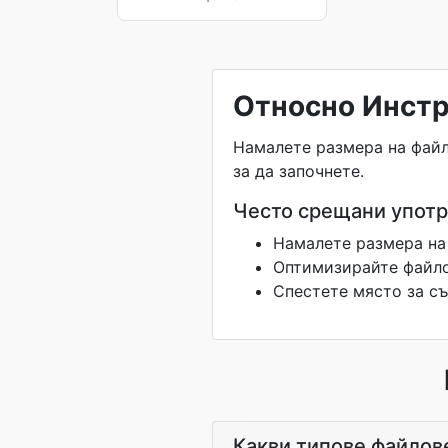
Относно Инстр
Намалете размера на файл
за да започнете.
Често срещани упот
Намалете размера на
Оптимизирайте файло
Спестете място за с
Какви типове файлов