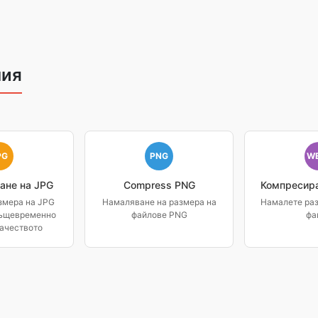
ния
PG
PNG
W
ане на JPG
Compress PNG
Компресир
змера на JPG
Намаляване на размера на
Намалете ра
същевременно
файлове PNG
фа
качеството