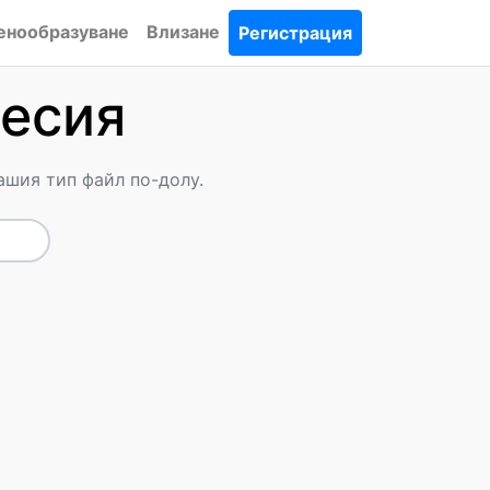
енообразуване
Влизане
Регистрация
ресия
ашия тип файл по-долу.