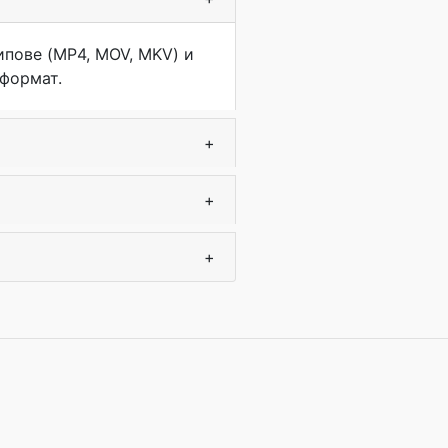
пове (MP4, MOV, MKV) и
 формат.
+
+
+