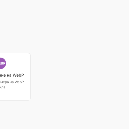
EBP
ане на WebP
змера на WebP
йла