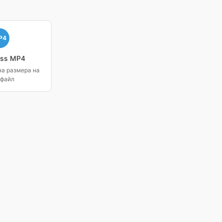
P4
ss MP4
а размера на
файл