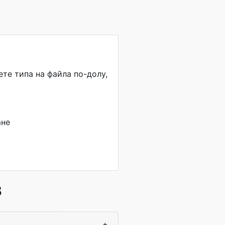
те типа на файла по-долу,
ане
В
+