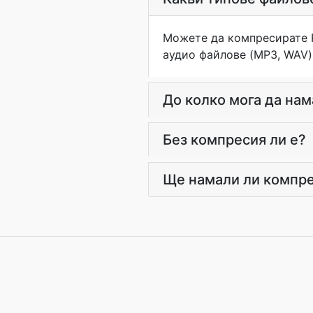
Можете да компресирате P
аудио файлове (MP3, WAV)
До колко мога да на
Без компресия ли е?
Ще намали ли компре