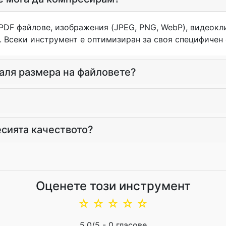
DF файлове, изображения (JPEG, PNG, WebP), видеокли
. Всеки инструмент е оптимизиран за своя специфичен
маля размера на файловете?
сията качеството?
Оценете този инструмент
☆
☆
☆
☆
☆
5.0
/5 -
0
гласове