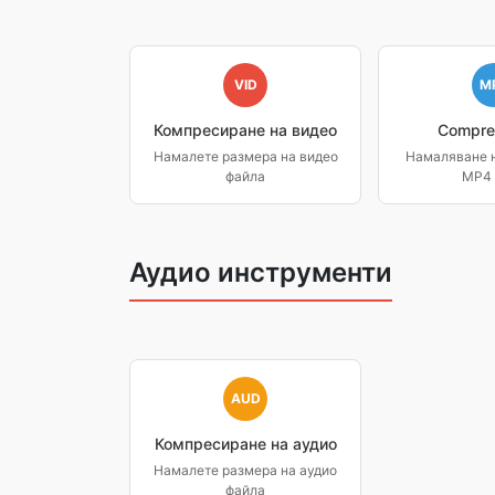
VID
M
Компресиране на видео
Compre
Намалете размера на видео
Намаляване н
файла
MP4 
Аудио инструменти
AUD
Компресиране на аудио
Намалете размера на аудио
файла