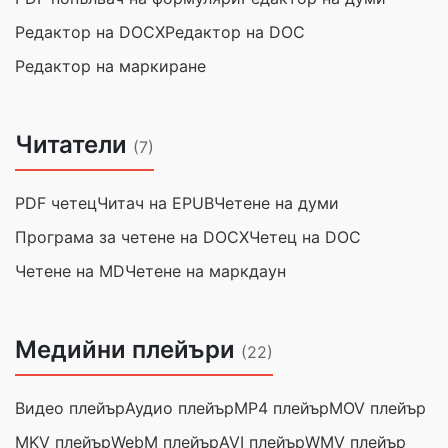
Редактор на DOCX
Редактор на DOC
Редактор на маркиране
Читатели
(7)
PDF четец
Читач на EPUB
Четене на думи
Програма за четене на DOCX
Четец на DOC
Четене на MD
Четене на маркдаун
Медийни плейъри
(22)
Видео плейър
Аудио плейър
MP4 плейър
MOV плейър
MKV плейър
WebM плейър
AVI плейър
WMV плейър