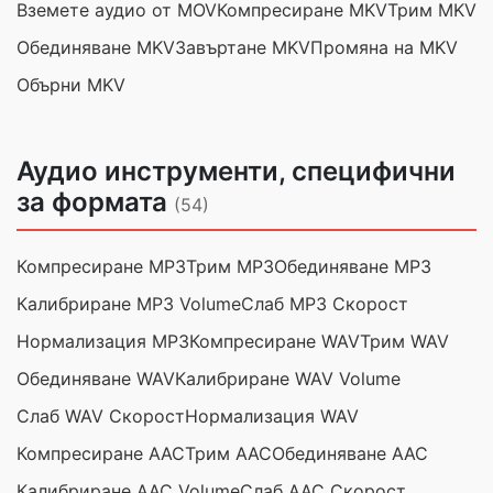
Вземете аудио от MOV
Компресиране MKV
Трим MKV
Обединяване MKV
Завъртане MKV
Промяна на MKV
Обърни MKV
Аудио инструменти, специфични
за формата
(54)
Компресиране MP3
Трим MP3
Обединяване MP3
Калибриране MP3 Volume
Слаб MP3 Скорост
Нормализация MP3
Компресиране WAV
Трим WAV
Обединяване WAV
Калибриране WAV Volume
Слаб WAV Скорост
Нормализация WAV
Компресиране AAC
Трим AAC
Обединяване AAC
Калибриране AAC Volume
Слаб AAC Скорост