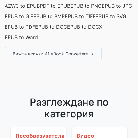
AZW3 to EPUB
PDF to EPUB
EPUB to PNG
EPUB to JPG
EPUB to GIF
EPUB to BMP
EPUB to TIFF
EPUB to SVG
EPUB to PDF
EPUB to DOC
EPUB to DOCX
EPUB to Word
Вижте всички 41 eBook Converters →
Разглеждане по
категория
Преобразуватели
Видео