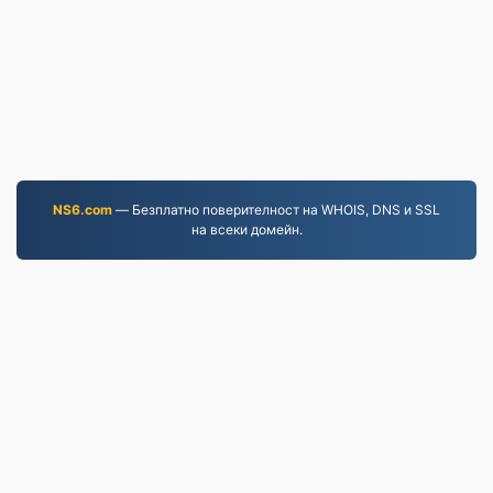
NS6.com
— Безплатно поверителност на WHOIS, DNS и SSL
на всеки домейн.
JPG.to
Файлове, конвертирани от 2019 г. насам
Политика за поверителност
|
Общи условия
|
За
нас
|
Свържете се с нас
|
API
|
Проби
|
Инсталирайте приложение
© 2026 JPG.to
|
VPS.org
LLC | Изработено от