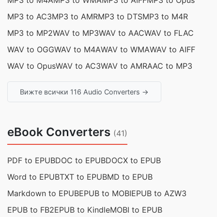
MP3 to M4A
MP3 to WMA
MP3 to AIFF
MP3 to Opus
MP3 to AC3
MP3 to AMR
MP3 to DTS
MP3 to M4R
MP3 to MP2
WAV to MP3
WAV to AAC
WAV to FLAC
WAV to OGG
WAV to M4A
WAV to WMA
WAV to AIFF
WAV to Opus
WAV to AC3
WAV to AMR
AAC to MP3
Вижте всички 116 Audio Converters →
eBook Converters
(41)
PDF to EPUB
DOC to EPUB
DOCX to EPUB
Word to EPUB
TXT to EPUB
MD to EPUB
Markdown to EPUB
EPUB to MOBI
EPUB to AZW3
EPUB to FB2
EPUB to Kindle
MOBI to EPUB