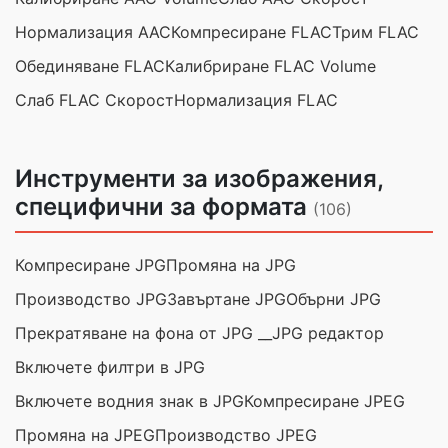
Нормализация AAC
Компресиране FLAC
Трим FLAC
Обединяване FLAC
Калибриране FLAC Volume
Слаб FLAC Скорост
Нормализация FLAC
Инструменти за изображения,
специфични за формата
(106)
Компресиране JPG
Промяна на JPG
Производство JPG
Завъртане JPG
Обърни JPG
Прекратяване на фона от JPG __
JPG редактор
Включете филтри в JPG
Включете водния знак в JPG
Компресиране JPEG
Промяна на JPEG
Производство JPEG