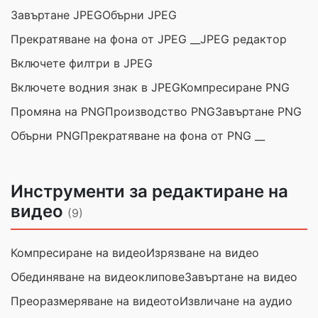
Завъртане JPEG
Обърни JPEG
Прекратяване на фона от JPEG __
JPEG редактор
Включете филтри в JPEG
Включете водния знак в JPEG
Компресиране PNG
Промяна на PNG
Производство PNG
Завъртане PNG
Обърни PNG
Прекратяване на фона от PNG __
Инструменти за редактиране на
видео
(9)
Компресиране на видео
Изрязване на видео
Обединяване на видеоклипове
Завъртане на видео
Преоразмеряване на видеото
Извличане на аудио