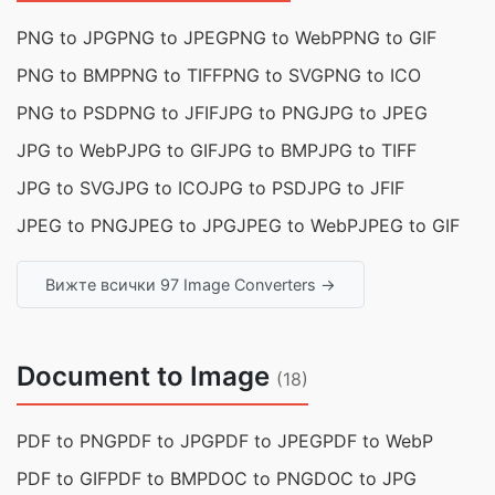
PNG to JPG
PNG to JPEG
PNG to WebP
PNG to GIF
PNG to BMP
PNG to TIFF
PNG to SVG
PNG to ICO
PNG to PSD
PNG to JFIF
JPG to PNG
JPG to JPEG
JPG to WebP
JPG to GIF
JPG to BMP
JPG to TIFF
JPG to SVG
JPG to ICO
JPG to PSD
JPG to JFIF
JPEG to PNG
JPEG to JPG
JPEG to WebP
JPEG to GIF
Вижте всички 97 Image Converters →
Document to Image
(18)
PDF to PNG
PDF to JPG
PDF to JPEG
PDF to WebP
PDF to GIF
PDF to BMP
DOC to PNG
DOC to JPG