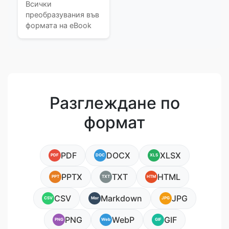
Всички
преобразувания във
формата на eBook
Разглеждане по
формат
PDF
DOCX
XLSX
PDF
DOC
XLS
PPTX
TXT
HTML
PPT
TXT
HTM
CSV
Markdown
JPG
CSV
Mar
JPG
PNG
WebP
GIF
PNG
Web
GIF