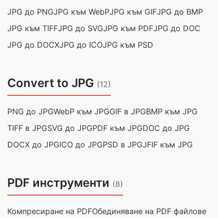
JPG до PNG
JPG към WebP
JPG към GIF
JPG до BMP
JPG към TIFF
JPG до SVG
JPG към PDF
JPG до DOC
JPG до DOCX
JPG до ICO
JPG към PSD
Convert to JPG
(12)
PNG до JPG
WebP към JPG
GIF в JPG
BMP към JPG
TIFF в JPG
SVG до JPG
PDF към JPG
DOC до JPG
DOCX до JPG
ICO до JPG
PSD в JPG
JFIF към JPG
PDF инструменти
(8)
Компресиране на PDF
Обединяване на PDF файлове