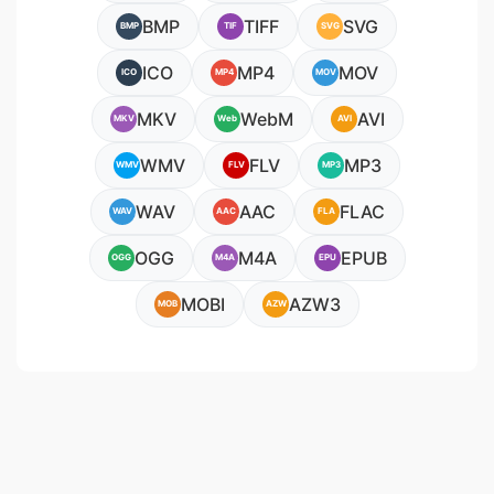
BMP
TIFF
SVG
BMP
TIF
SVG
ICO
MP4
MOV
ICO
MP4
MOV
MKV
WebM
AVI
MKV
Web
AVI
WMV
FLV
MP3
WMV
FLV
MP3
WAV
AAC
FLAC
WAV
AAC
FLA
OGG
M4A
EPUB
OGG
M4A
EPU
MOBI
AZW3
MOB
AZW