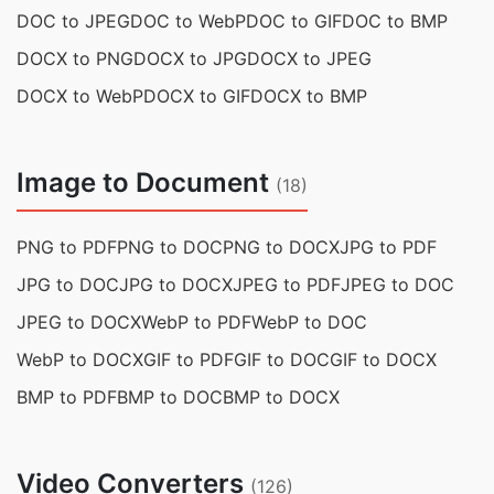
DOC to JPEG
DOC to WebP
DOC to GIF
DOC to BMP
DOCX to PNG
DOCX to JPG
DOCX to JPEG
DOCX to WebP
DOCX to GIF
DOCX to BMP
Image to Document
(18)
PNG to PDF
PNG to DOC
PNG to DOCX
JPG to PDF
JPG to DOC
JPG to DOCX
JPEG to PDF
JPEG to DOC
JPEG to DOCX
WebP to PDF
WebP to DOC
WebP to DOCX
GIF to PDF
GIF to DOC
GIF to DOCX
BMP to PDF
BMP to DOC
BMP to DOCX
Video Converters
(126)