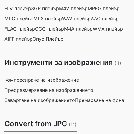
FLV плейър
3GP плейър
M4V плейър
MPEG плейър
MPG плейър
MP3 плейър
WAV плейър
AAC плейър
FLAC плейър
OGG плейър
M4A плейър
WMA плейър
AIFF плейър
Опус Плейър
Инструменти за изображения
(4)
Компресиране на изображение
Преоразмеряване на изображението
Завъртане на изображението
Премахване на фона
Convert from JPG
(11)