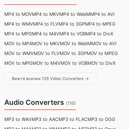
MP4 to MOV
MP4 to MKV
MP4 to WebM
MP4 to AVI
MP4 to WMV
MP4 to FLV
MP4 to 3GP
MP4 to MPEG
MP4 to MPG
MP4 to M4V
MP4 to VOB
MP4 to DivX
MOV to MP4
MOV to MKV
MOV to WebM
MOV to AVI
MOV to WMV
MOV to FLV
MOV to 3GP
MOV to MPEG
MOV to MPG
MOV to M4V
MOV to VOB
MOV to DivX
Вижте всички 126 Video Converters →
Audio Converters
(116)
MP3 to WAV
MP3 to AAC
MP3 to FLAC
MP3 to OGG