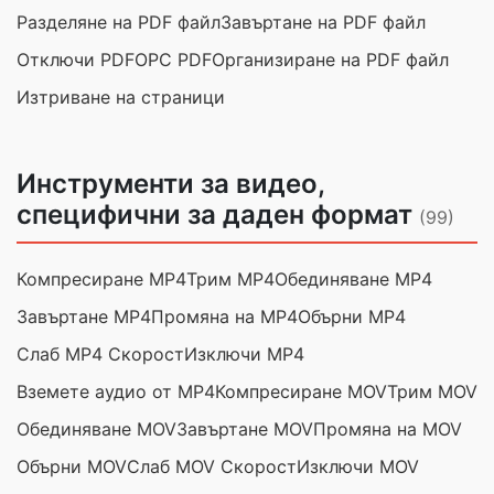
Разделяне на PDF файл
Завъртане на PDF файл
Отключи PDF
ОРС PDF
Организиране на PDF файл
Изтриване на страници
Инструменти за видео,
специфични за даден формат
(99)
Компресиране MP4
Трим MP4
Обединяване MP4
Завъртане MP4
Промяна на MP4
Обърни MP4
Слаб MP4 Скорост
Изключи MP4
Вземете аудио от MP4
Компресиране MOV
Трим MOV
Обединяване MOV
Завъртане MOV
Промяна на MOV
Обърни MOV
Слаб MOV Скорост
Изключи MOV