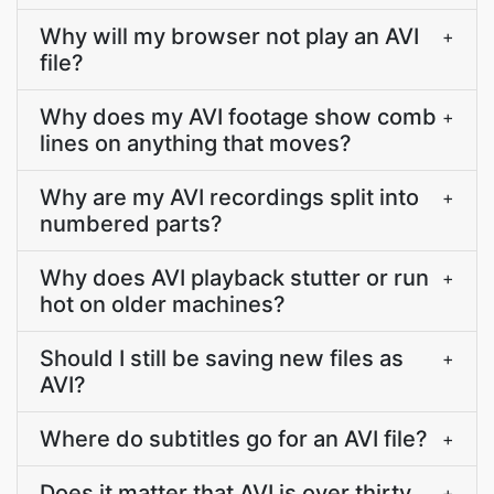
Why will my browser not play an AVI
+
file?
Why does my AVI footage show comb
+
lines on anything that moves?
Why are my AVI recordings split into
+
numbered parts?
Why does AVI playback stutter or run
+
hot on older machines?
Should I still be saving new files as
+
AVI?
Where do subtitles go for an AVI file?
+
Does it matter that AVI is over thirty
+