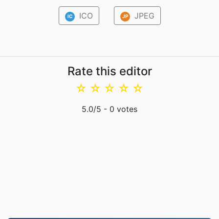
ICO
JPEG
IC
JP
Rate this editor
☆
☆
☆
☆
☆
5.0
/5 -
0
votes