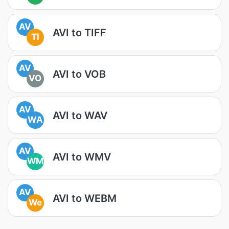
AV
AVI to TIFF
TI
AV
AVI to VOB
VO
AV
AVI to WAV
WA
AV
AVI to WMV
WM
AV
AVI to WEBM
We