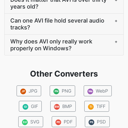
years old?
Can one AVI file hold several audio
+
tracks?
Why does AVI only really work
+
properly on Windows?
Other Converters
JPG
PNG
WebP
JP
PN
We
GIF
BMP
TIFF
GI
BM
TI
SVG
PDF
PSD
SV
PD
PS