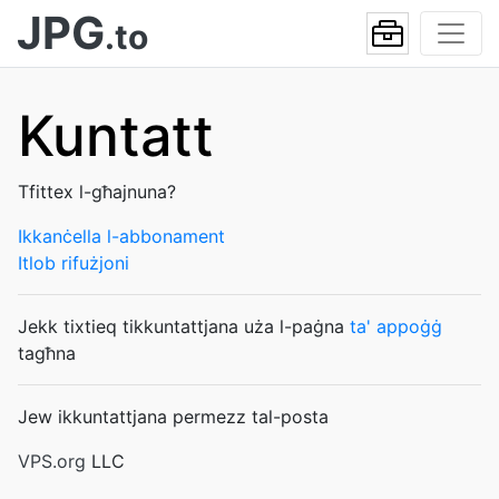
JPG
.to
Kuntatt
Tfittex l-għajnuna?
Ikkanċella l-abbonament
Itlob rifużjoni
Jekk tixtieq tikkuntattjana uża l-paġna
ta' appoġġ
tagħna
Jew ikkuntattjana permezz tal-posta
VPS.org
LLC