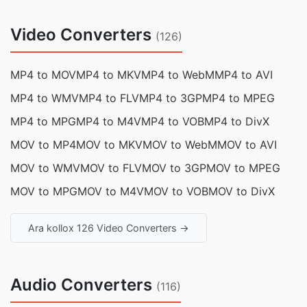
Video Converters
(126)
MP4 to MOV
MP4 to MKV
MP4 to WebM
MP4 to AVI
MP4 to WMV
MP4 to FLV
MP4 to 3GP
MP4 to MPEG
MP4 to MPG
MP4 to M4V
MP4 to VOB
MP4 to DivX
MOV to MP4
MOV to MKV
MOV to WebM
MOV to AVI
MOV to WMV
MOV to FLV
MOV to 3GP
MOV to MPEG
MOV to MPG
MOV to M4V
MOV to VOB
MOV to DivX
Ara kollox 126 Video Converters →
Audio Converters
(116)