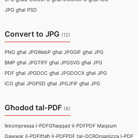
JPG għal PSD
Convert to JPG
(12)
PNG għal JPG
WebP għal JPG
GIF għal JPG
BMP għal JPG
TIFF għal JPG
SVG għal JPG
PDF għal JPG
DOC għal JPG
DOCX għal JPG
ICO għal JPG
PSD għal JPG
JFIF għal JPG
Għodod tal-PDF
(8)
Ikkompressa l-PDF
Għaqqad il-PDF
PDF Maqsum
Dawwar il-PDF
Iftaħ il-PDF
PDF tal-OCR
Organizza l-PDF