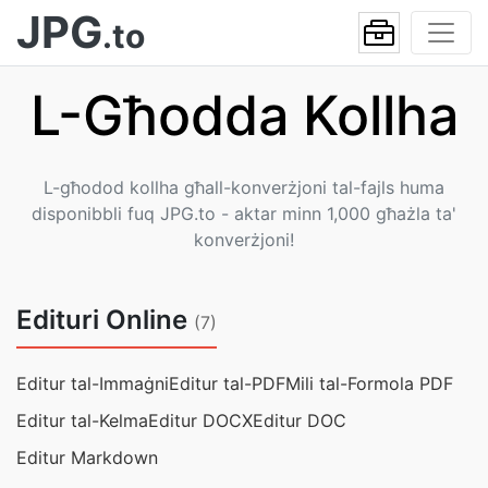
JPG
.to
L-Għodda Kollha
L-għodod kollha għall-konverżjoni tal-fajls huma
disponibbli fuq JPG.to - aktar minn 1,000 għażla ta'
konverżjoni!
Edituri Online
(7)
Editur tal-Immaġni
Editur tal-PDF
Mili tal-Formola PDF
Editur tal-Kelma
Editur DOCX
Editur DOC
Editur Markdown