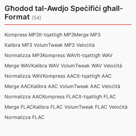
Għodod tal-Awdjo Speċifiċi għall-
Format
(54)
Kompress MP3
It-tqattigħ MP3
Merge MP3
Kalibra MP3 Volum
Tweak MP3 Veloċità
Normalizza MP3
Kompress WAV
It-tqattigħ WAV
Merge WAV
Kalibra WAV Volum
Tweak WAV Veloċità
Normalizza WAV
Kompress AAC
It-tqattigħ AAC
Merge AAC
Kalibra AAC Volum
Tweak AAC Veloċità
Normalizza AAC
Kompress FLAC
It-tqattigħ FLAC
Merge FLAC
Kalibra FLAC Volum
Tweak FLAC Veloċità
Normalizza FLAC