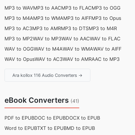
MP3 to WAV
MP3 to AAC
MP3 to FLAC
MP3 to OGG
MP3 to M4A
MP3 to WMA
MP3 to AIFF
MP3 to Opus
MP3 to AC3
MP3 to AMR
MP3 to DTS
MP3 to M4R
MP3 to MP2
WAV to MP3
WAV to AAC
WAV to FLAC
WAV to OGG
WAV to M4A
WAV to WMA
WAV to AIFF
WAV to Opus
WAV to AC3
WAV to AMR
AAC to MP3
Ara kollox 116 Audio Converters →
eBook Converters
(41)
PDF to EPUB
DOC to EPUB
DOCX to EPUB
Word to EPUB
TXT to EPUB
MD to EPUB