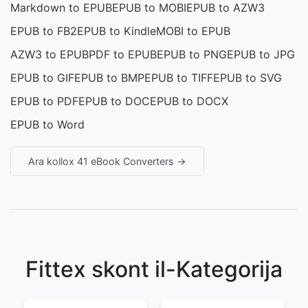
Markdown to EPUB
EPUB to MOBI
EPUB to AZW3
EPUB to FB2
EPUB to Kindle
MOBI to EPUB
AZW3 to EPUB
PDF to EPUB
EPUB to PNG
EPUB to JPG
EPUB to GIF
EPUB to BMP
EPUB to TIFF
EPUB to SVG
EPUB to PDF
EPUB to DOC
EPUB to DOCX
EPUB to Word
Ara kollox 41 eBook Converters →
Fittex skont il-Kategorija