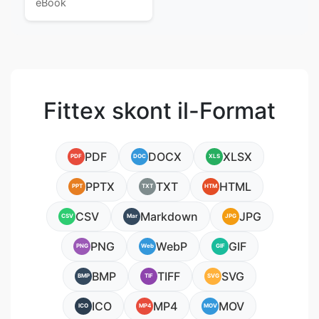
eBook
Fittex skont il-Format
PDF
DOCX
XLSX
PDF
DOC
XLS
PPTX
TXT
HTML
PPT
TXT
HTM
CSV
Markdown
JPG
CSV
Mar
JPG
PNG
WebP
GIF
PNG
Web
GIF
BMP
TIFF
SVG
BMP
TIF
SVG
ICO
MP4
MOV
ICO
MP4
MOV