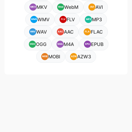
MKV
WebM
AVI
MKV
Web
AVI
WMV
FLV
MP3
WMV
FLV
MP3
WAV
AAC
FLAC
WAV
AAC
FLA
OGG
M4A
EPUB
OGG
M4A
EPU
MOBI
AZW3
MOB
AZW