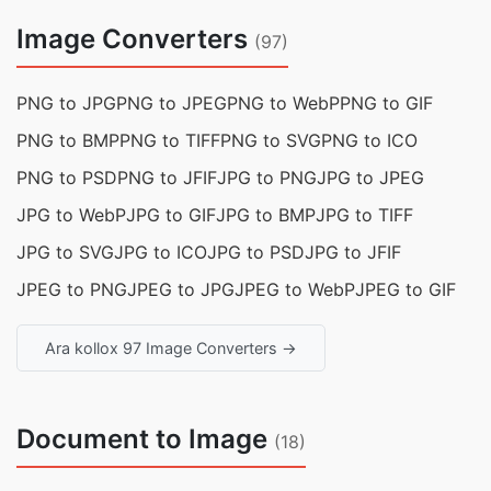
Image Converters
(97)
PNG to JPG
PNG to JPEG
PNG to WebP
PNG to GIF
PNG to BMP
PNG to TIFF
PNG to SVG
PNG to ICO
PNG to PSD
PNG to JFIF
JPG to PNG
JPG to JPEG
JPG to WebP
JPG to GIF
JPG to BMP
JPG to TIFF
JPG to SVG
JPG to ICO
JPG to PSD
JPG to JFIF
JPEG to PNG
JPEG to JPG
JPEG to WebP
JPEG to GIF
Ara kollox 97 Image Converters →
Document to Image
(18)