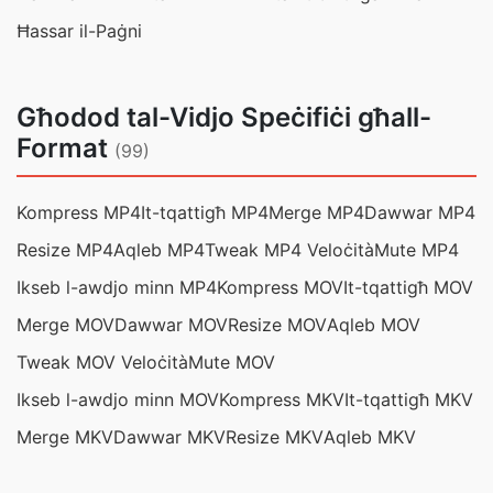
Ħassar il-Paġni
Għodod tal-Vidjo Speċifiċi għall-
Format
(99)
Kompress MP4
It-tqattigħ MP4
Merge MP4
Dawwar MP4
Resize MP4
Aqleb MP4
Tweak MP4 Veloċità
Mute MP4
Ikseb l-awdjo minn MP4
Kompress MOV
It-tqattigħ MOV
Merge MOV
Dawwar MOV
Resize MOV
Aqleb MOV
Tweak MOV Veloċità
Mute MOV
Ikseb l-awdjo minn MOV
Kompress MKV
It-tqattigħ MKV
Merge MKV
Dawwar MKV
Resize MKV
Aqleb MKV