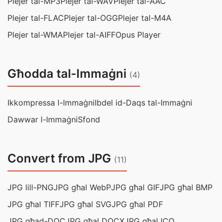
Plejer tal-MP3
Plejer tal-WAV
Plejer tal-AAC
Plejer tal-FLAC
Plejer tal-OGG
Plejer tal-M4A
Plejer tal-WMA
Plejer tal-AIFF
Opus Player
Għodda tal-Immaġni
(4)
Ikkompressa l-Immaġni
Ibdel id-Daqs tal-Immaġni
Dawwar l-Immaġni
Sfond
Convert from JPG
(11)
JPG lill-PNG
JPG għal WebP
JPG għal GIF
JPG għal BMP
JPG għal TIFF
JPG għal SVG
JPG għal PDF
JPG għad-DOC
JPG għal DOCX
JPG għal ICO