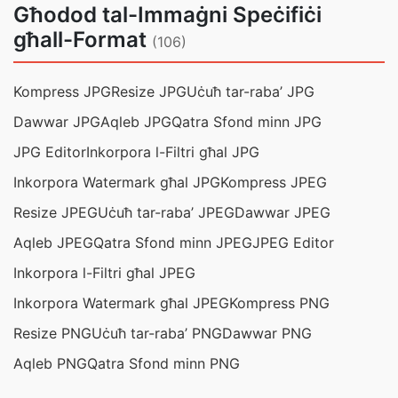
Għodod tal-Immaġni Speċifiċi
għall-Format
(106)
Kompress JPG
Resize JPG
Uċuħ tar-raba’ JPG
Dawwar JPG
Aqleb JPG
Qatra Sfond minn JPG
JPG Editor
Inkorpora l-Filtri għal JPG
Inkorpora Watermark għal JPG
Kompress JPEG
Resize JPEG
Uċuħ tar-raba’ JPEG
Dawwar JPEG
Aqleb JPEG
Qatra Sfond minn JPEG
JPEG Editor
Inkorpora l-Filtri għal JPEG
Inkorpora Watermark għal JPEG
Kompress PNG
Resize PNG
Uċuħ tar-raba’ PNG
Dawwar PNG
Aqleb PNG
Qatra Sfond minn PNG