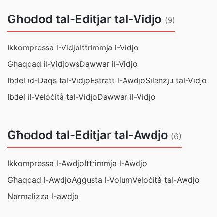
Għodod tal-Editjar tal-Vidjo
(9)
Ikkompressa l-Vidjo
Ittrimmja l-Vidjo
Għaqqad il-Vidjows
Dawwar il-Vidjo
Ibdel id-Daqs tal-Vidjo
Estratt l-Awdjo
Silenzju tal-Vidjo
Ibdel il-Veloċità tal-Vidjo
Dawwar il-Vidjo
Għodod tal-Editjar tal-Awdjo
(6)
Ikkompressa l-Awdjo
Ittrimmja l-Awdjo
Għaqqad l-Awdjo
Aġġusta l-Volum
Veloċità tal-Awdjo
Normalizza l-awdjo