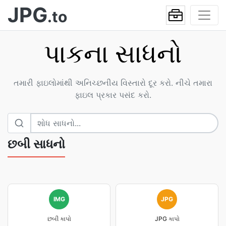
JPG
.to
પાકના સાધનો
તમારી ફાઇલોમાંથી અનિચ્છનીય વિસ્તારો દૂર કરો. નીચે તમારા
ફાઇલ પ્રકાર પસંદ કરો.
છબી સાધનો
IMG
JPG
છબી કાપો
JPG કાપો