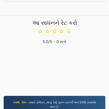
આ સાધનને રેટ કરો
☆
☆
☆
☆
☆
5.0
/5 -
0
મતો
નસ6. કોમ
- તમારું ડોમેઇન, સાચું કર્યું. મુક્ત ખાનગી અને DNS સમાવેશ
થાય છે.