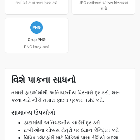
છબીઓ કાપો અને ટ્રિમ કરો
JPG છબીઓને ચોક્કસ વિસ્તારમાં
કાપો
PNG
Crop PNG
PNG ચિત્ર કાપો
વિશે પાકના સાધનો
તમારી ફાઇલોમાંથી અનિચ્છનીય વિસ્તારો દૂર કરો. શરૂ
કરવા માટે નીચે તમારા ફાઇલ પ્રકાર પસંદ કરો.
સામાન્ય ઉપયોગો
ફોટામાંથી અનિચ્છનીય બોર્ડર્સ દૂર કરો
છબીઓના ચોક્કસ ક્ષેત્રો પર ધ્યાન કેન્દ્રિત કરો
વિવિધ પ્લેટફોર્મ માટે વિડિઓ પાસા રેશિયો બદલો