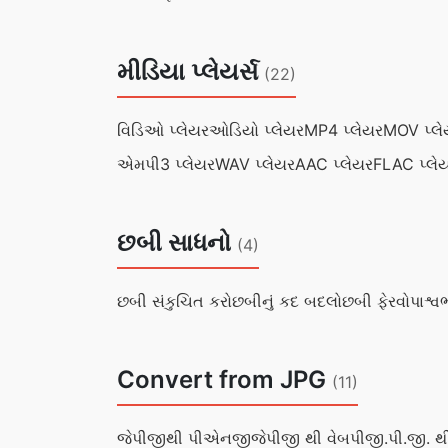
મીડિયા પ્લેયર્સ
(22)
વિડિઓ પ્લેયર
ઓડિયો પ્લેયર
MP4 પ્લેયર
MOV પ્લે
એમપી3 પ્લેયર
WAV પ્લેયર
AAC પ્લેયર
FLAC પ્લે
છબી સાધનો
(4)
છબી સંકુચિત કરો
છબીનું કદ બદલો
છબી ફેરવો
પાશ્વ
Convert from JPG
(11)
જેપીજીથી પીએનજી
જેપીજી થી વેબપી
જી.પી.જી.