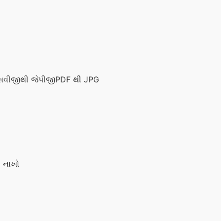
વીજીથી જેપીજી
PDF થી JPG
ી નાખો