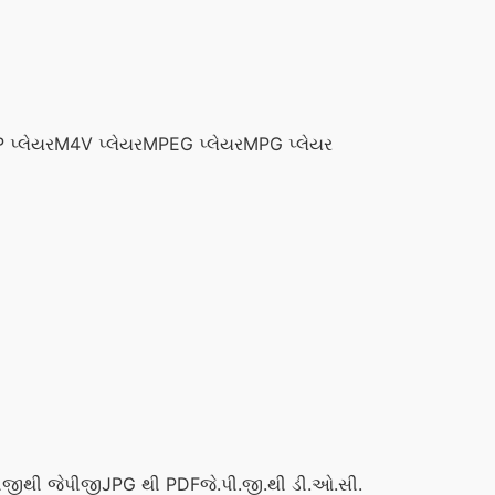
 પ્લેયર
M4V પ્લેયર
MPEG પ્લેયર
MPG પ્લેયર
જીથી જેપીજી
JPG થી PDF
જે.પી.જી.થી ડી.ઓ.સી.