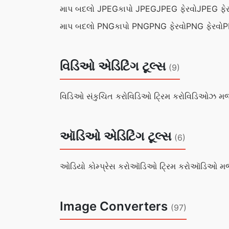
માપ બદલો JPEG
કાપો JPEG
JPEG ફેરવો
JPEG ફે
માપ બદલો PNG
કાપો PNG
PNG ફેરવો
PNG ફેરવો
P
વિડિઓ એડિટિંગ ટૂલ્સ
(9)
વિડિઓ સંકુચિત કરો
વિડિઓ ટ્રિમ કરો
વિડિઓઝ મર્
ઑડિઓ એડિટિંગ ટૂલ્સ
(6)
ઓડિયો કોમ્પ્રેસ કરો
ઑડિઓ ટ્રિમ કરો
ઑડિઓ મર્
Image Converters
(97)