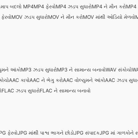
ો
માપ બદલો MP4
MP4 ફેરવો
MP4 ઝડપ સુધારો
MP4 ને મૌન કરો
MP4 
ફેરવો
MOV ઝડપ સુધારો
MOV ને મૌન કરો
MOV માંથી ઓડિયો મેળવો
M
ુમને આંકો
MP3 ઝડપ સુધારો
MP3 ને સામાન્ય બનાવો
WAV સંકોચો
WA
કોચો
AAC કાપો
AAC ને ભેગુ કરો
AAC વોલ્યુમને આંકો
AAC ઝડપ સુધા
ો
FLAC ઝડપ સુધારો
FLAC ને સામાન્ય બનાવો
PG ફેરવો
JPG માંથી પાશ્વ ભાગને છોડો
JPG સંપાદક
JPG માં ગાળકોને 