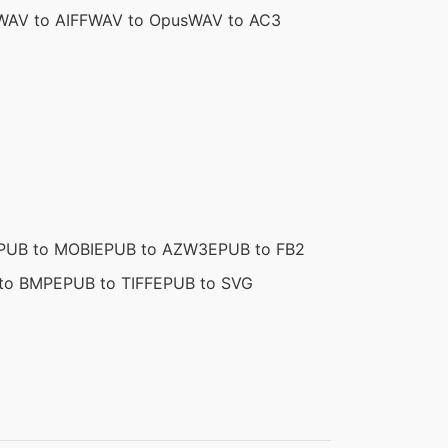
WAV to AIFF
WAV to Opus
WAV to AC3
PUB to MOBI
EPUB to AZW3
EPUB to FB2
to BMP
EPUB to TIFF
EPUB to SVG