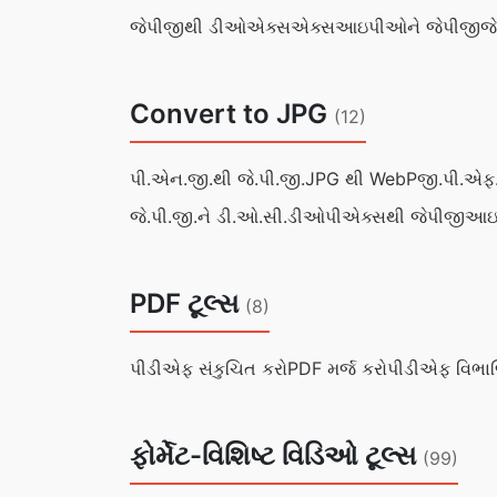
જેપીજીથી ડીઓએક્સએક્સ
આઇપીઓને જેપીજી
જ
Convert to JPG
(12)
પી.એન.જી.થી જે.પી.જી.
JPG થી WebP
જી.પી.એફ.
જે.પી.જી.ને ડી.ઓ.સી.
ડીઓપીએક્સથી જેપીજી
આઇ.
PDF ટૂલ્સ
(8)
પીડીએફ સંકુચિત કરો
PDF મર્જ કરો
પીડીએફ વિભા
ફોર્મેટ-વિશિષ્ટ વિડિઓ ટૂલ્સ
(99)