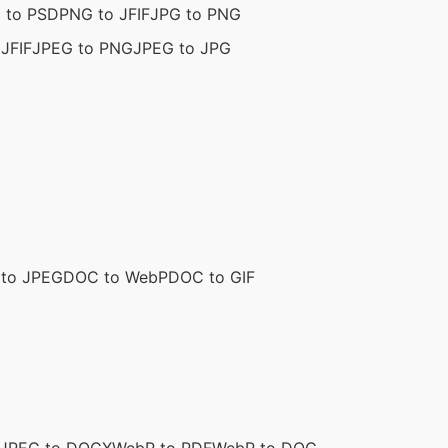
 to PSD
PNG to JFIF
JPG to PNG
JFIF
JPEG to PNG
JPEG to JPG
to JPEG
DOC to WebP
DOC to GIF