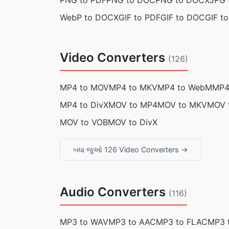
PNG to PDF
PNG to DOC
PNG to DOCX
JPG 
WebP to DOCX
GIF to PDF
GIF to DOC
GIF t
Video Converters
(126)
MP4 to MOV
MP4 to MKV
MP4 to WebM
MP4
MP4 to DivX
MOV to MP4
MOV to MKV
MOV 
MOV to VOB
MOV to DivX
બધા જુઓ 126 Video Converters →
Audio Converters
(116)
MP3 to WAV
MP3 to AAC
MP3 to FLAC
MP3 