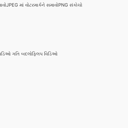
ાવો
JPEG માં વોટરમાર્કને સમાવો
PNG સંકોચો
િડિઓ ગતિ બદલો
ફ્લિપ વિડિઓ