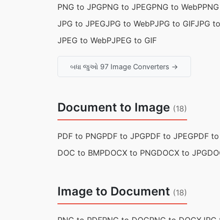
PNG to JPG
PNG to JPEG
PNG to WebP
PNG 
JPG to JPEG
JPG to WebP
JPG to GIF
JPG t
JPEG to WebP
JPEG to GIF
બધા જુઓ 97 Image Converters →
Document to Image
(18)
PDF to PNG
PDF to JPG
PDF to JPEG
PDF t
DOC to BMP
DOCX to PNG
DOCX to JPG
DO
Image to Document
(18)