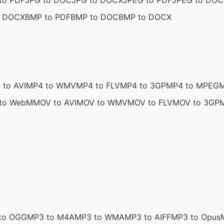
to PDF
JPG to DOC
JPG to DOCX
JPEG to PDF
JPEG to DOC
o DOCX
BMP to PDF
BMP to DOC
BMP to DOCX
 to AVI
MP4 to WMV
MP4 to FLV
MP4 to 3GP
MP4 to MPEG
M
to WebM
MOV to AVI
MOV to WMV
MOV to FLV
MOV to 3GP
to OGG
MP3 to M4A
MP3 to WMA
MP3 to AIFF
MP3 to Opus