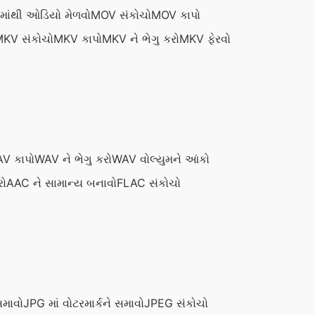
માંથી ઓડિયો મેળવો
MOV સંકોચો
MOV કાપો
KV સંકોચો
MKV કાપો
MKV ને ભેગુ કરો
MKV ફેરવો
V કાપો
WAV ને ભેગુ કરો
WAV વોલ્યુમને આંકો
રો
AAC ને સામાન્ય બનાવો
FLAC સંકોચો
સમાવો
JPG માં વોટરમાર્કને સમાવો
JPEG સંકોચો