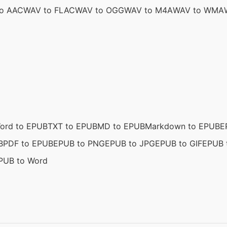
o AAC
WAV to FLAC
WAV to OGG
WAV to M4A
WAV to WMA
ord to EPUB
TXT to EPUB
MD to EPUB
Markdown to EPUB
E
B
PDF to EPUB
EPUB to PNG
EPUB to JPG
EPUB to GIF
EPUB 
PUB to Word