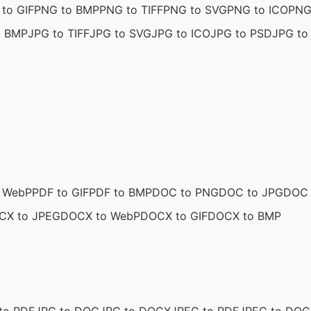
to GIF
PNG to BMP
PNG to TIFF
PNG to SVG
PNG to ICO
PNG
o BMP
JPG to TIFF
JPG to SVG
JPG to ICO
JPG to PSD
JPG to 
o WebP
PDF to GIF
PDF to BMP
DOC to PNG
DOC to JPG
DOC 
CX to JPEG
DOCX to WebP
DOCX to GIF
DOCX to BMP