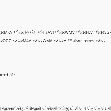
યર
MKV પ્લેયર
વેબએમ પ્લેયર
AVI પ્લેયર
WMV પ્લેયર
FLV પ્લેયર
3GP
યર
OGG પ્લેયર
M4A પ્લેયર
WMA પ્લેયર
AIFF ખેલાડી
ઓપસ પ્લેયર
ભાગને છોડો
 થી જી.આઈ.એફ.
જેપીજીથી બીએમપી
જેપીજીથી ટીઆઈએફએફ
એસપી