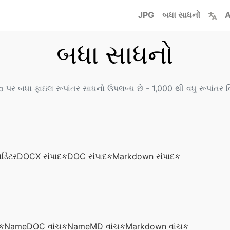
JPG
બધા સાધનો
A
બધા સાધનો
 પર બધા ફાઇલ રૂપાંતર સાધનો ઉપલબ્ધ છે - 1,000 થી વધુ રૂપાંતર વ
એડિટર
DOCX સંપાદક
DOC સંપાદક
Markdown સંપાદક
ચકName
DOC વાંચકName
MD વાંચક
Markdown વાંચક