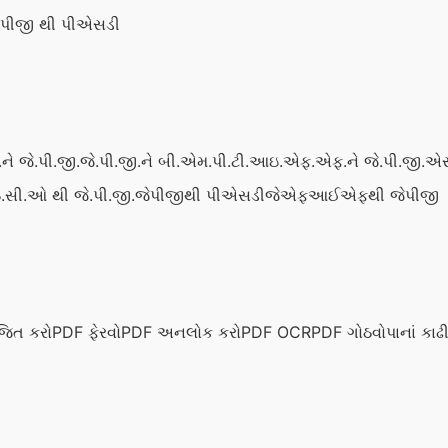
ેપીજી થી પીએસડી
ને જે.પી.જી.
જે.પી.જી.ને બી.એમ.પી.
ટી.આઇ.એફ.એફ.ને જે.પી.જી.
એસ
સી.ઓ થી જે.પી.જી.
જેપીજીથી પીએસડી
જેએફઆઈએફથી જેપીજી
જિત કરો
PDF ફેરવો
PDF અનલોક કરો
PDF OCR
PDF ગોઠવો
પાનાં કાઢ