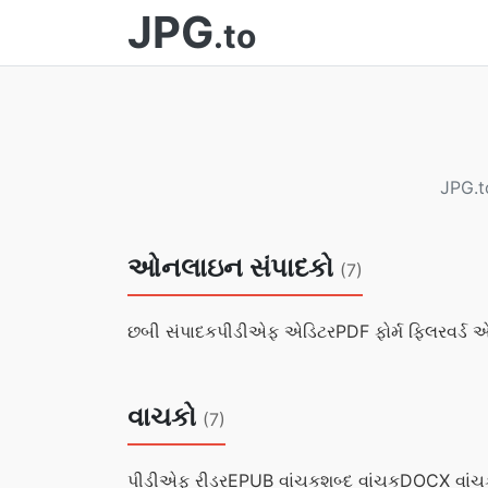
JPG
.to
JPG.to
ઓનલાઇન સંપાદકો
(7)
છબી સંપાદક
પીડીએફ એડિટર
PDF ફોર્મ ફિલર
વર્ડ 
વાચકો
(7)
પીડીએફ રીડર
EPUB વાંચક
શબ્દ વાંચક
DOCX વાં