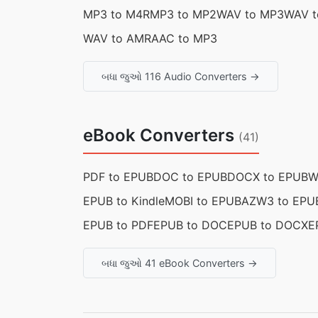
MP3 to M4R
MP3 to MP2
WAV to MP3
WAV t
WAV to AMR
AAC to MP3
બધા જુઓ 116 Audio Converters →
eBook Converters
(41)
PDF to EPUB
DOC to EPUB
DOCX to EPUB
W
EPUB to Kindle
MOBI to EPUB
AZW3 to EPU
EPUB to PDF
EPUB to DOC
EPUB to DOCX
E
બધા જુઓ 41 eBook Converters →