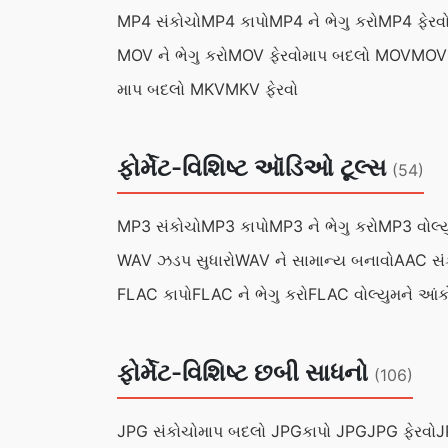
MP4 સંકોચો
MP4 કાપો
MP4 ને ભેગુ કરો
MP4 ફેરવ
MOV ને ભેગુ કરો
MOV ફેરવો
માપ બદલો MOV
MOV 
માપ બદલો MKV
MKV ફેરવો
ફોર્મેટ-વિશિષ્ટ ઑડિઓ ટૂલ્સ
(54)
MP3 સંકોચો
MP3 કાપો
MP3 ને ભેગુ કરો
MP3 વોલ્ય
WAV ઝડપ સુધારો
WAV ને સામાન્ય બનાવો
AAC સં
FLAC કાપો
FLAC ને ભેગુ કરો
FLAC વોલ્યુમને આંક
ફોર્મેટ-વિશિષ્ટ છબી સાધનો
(106)
JPG સંકોચો
માપ બદલો JPG
કાપો JPG
JPG ફેરવો
J