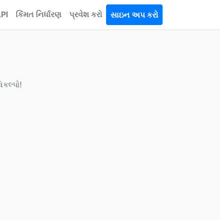
PI
કિંમત નિર્ધારણ
પ્રવેશ કરો
સાઇન અપ કરો
િકલ્પો!