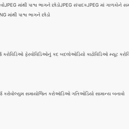
રવો
JPEG માંથી પાશ્વ ભાગને છોડો
JPEG સંપાદક
JPEG માં ગાળકોને સમ
NG માંથી પાશ્વ ભાગને છોડો
જ કરો
વિડિઓ ફેરવો
વિડિઓનું કદ બદલો
ઓડિયો કાઢો
વિડિઓ મ્યૂટ કરો
વ
જ કરો
વોલ્યુમ સમાયોજિત કરો
ઑડિઓ ગતિ
ઓડિયો સામાન્ય બનાવો