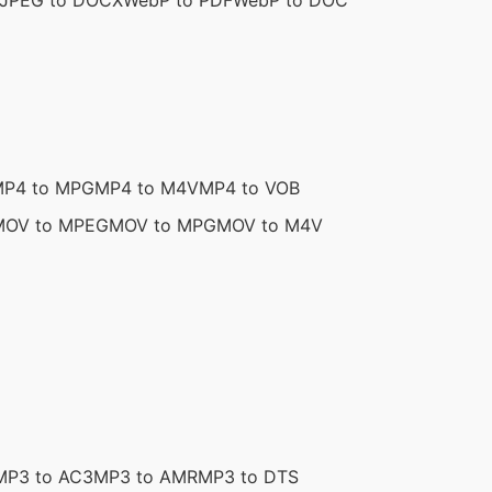
JPEG to DOCX
WebP to PDF
WebP to DOC
P4 to MPG
MP4 to M4V
MP4 to VOB
MOV to MPEG
MOV to MPG
MOV to M4V
MP3 to AC3
MP3 to AMR
MP3 to DTS