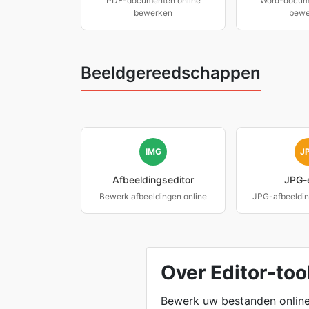
PDF-documenten online
Word-docume
bewerken
bewe
Beeldgereedschappen
IMG
J
Afbeeldingseditor
JPG-e
Bewerk afbeeldingen online
JPG-afbeeldi
Over Editor-too
Bewerk uw bestanden online 