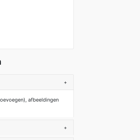
n
+
toevoegen), afbeeldingen
+