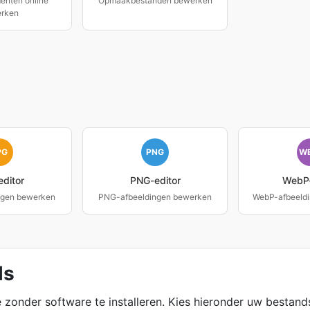
nten online
Opmaakbestanden bewerken
rken
PG
PNG
W
ditor
PNG-editor
WebP-
ngen bewerken
PNG-afbeeldingen bewerken
WebP-afbeeld
ls
zonder software te installeren. Kies hieronder uw bestan