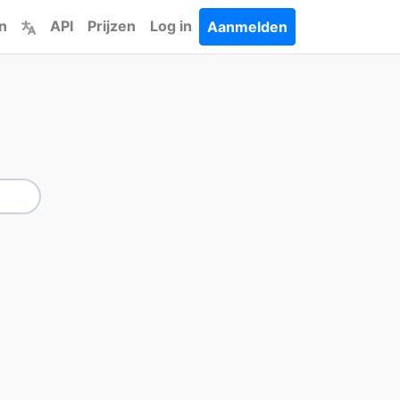
n
API
Prijzen
Log in
Aanmelden