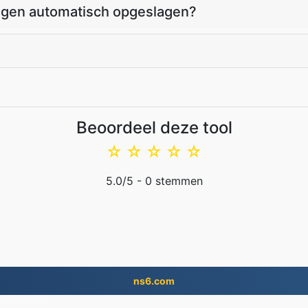
gen automatisch opgeslagen?
Beoordeel deze tool
☆
☆
☆
☆
☆
5.0
/5 -
0
stemmen
ns6.com