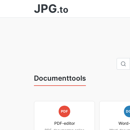
JPG
.to
Documenttools
PDF
D
PDF-editor
Word-