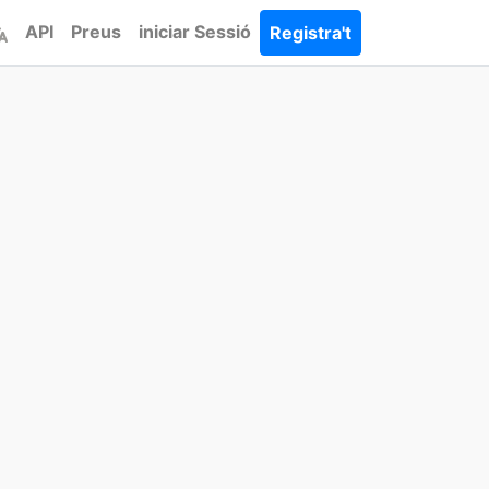
API
Preus
iniciar Sessió
Registra't