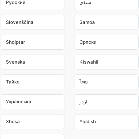
Pусский
سنڌي
Slovenščina
Samoa
Shqiptar
Српски
Svenska
Kiswahili
Тайко
ไทย
Українська
اردو
Xhosa
Yiddish