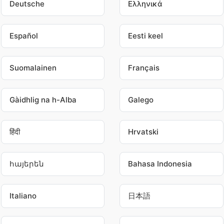
Deutsche
Ελληνικά
Español
Eesti keel
Suomalainen
Français
Gàidhlig na h-Alba
Galego
हिंदी
Hrvatski
հայերեն
Bahasa Indonesia
Italiano
日本語