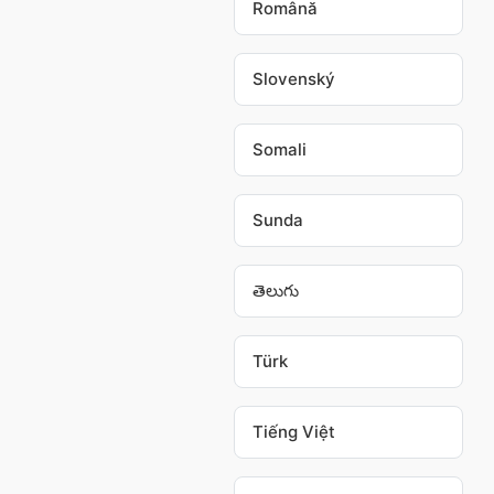
Română
Slovenský
Somali
Sunda
తెలుగు
Türk
Tiếng Việt