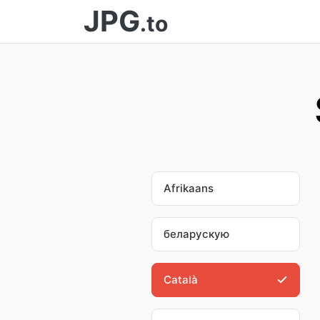
JPG
.to
Afrikaans
беларускую
Català