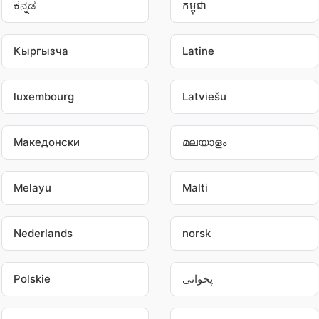
ಕನ್ನಡ
កម្ពុជា
Кыргызча
Latine
luxembourg
Latviešu
Македонски
മലയാളം
Melayu
Malti
Nederlands
norsk
Polskie
پخوانی