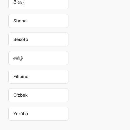
සිංහල
Shona
Sesoto
தமிழ்
Filipino
O'zbek
Yorùbá