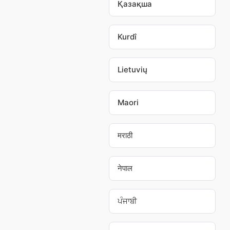
Қазақша
Kurdî
Lietuvių
Maori
मराठी
नेपाल
ਪੰਜਾਬੀ