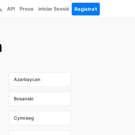
API
Preus
iniciar Sessió
Registra't
a
Azərbaycan
Bosanski
Cymraeg